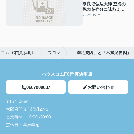
奈良で弘法大師 空海の
魅力を存分に味わえま
す
2024.05.25
コムFC門真浜町店
ブログ
「満足要因」と「不満足要因」
ハウスコムFC門真浜町店
0667809637
お問い合わせ
〒571-0054
大阪府門真市浜町27-6
営業時間：
10:00~20:00
定休日：
年末年始