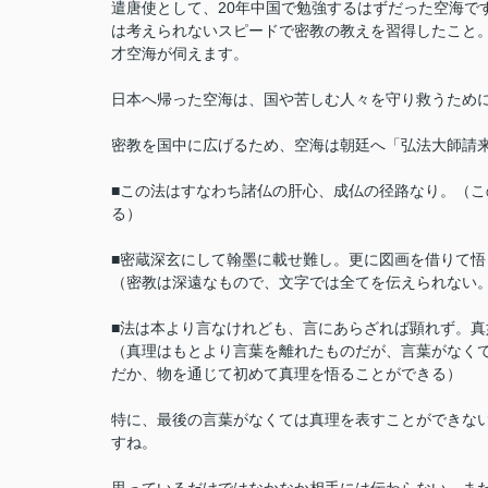
遣唐使として、20年中国で勉強するはずだった空海で
は考えられないスピードで密教の教えを習得したこと
才空海が伺えます。
日本へ帰った空海は、国や苦しむ人々を守り救うため
密教を国中に広げるため、空海は朝廷へ「弘法大師請
■この法はすなわち諸仏の肝心、成仏の径路なり。（
る）
■密蔵深玄にして翰墨に載せ難し。更に図画を借りて悟
（密教は深遠なもので、文字では全てを伝えられない
■法は本より言なけれども、言にあらざれば顕れず。
（真理はもとより言葉を離れたものだが、言葉がなく
だか、物を通じて初めて真理を悟ることができる）
特に、最後の言葉がなくては真理を表すことができな
すね。