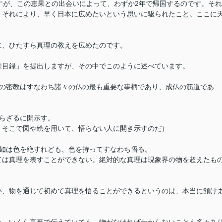
すが、この恵果との出会いによって、わずか2年で帰国するのです。それ
。それにより、早く日本に広めたいという思いに駆られたこと。ここに
に、ひたすら真理の教えを広めたのです。
来目録」を提出しますが、その中でこのように述べています。
この密教はすなわち諸々の仏の最も重要な事柄であり、成仏の筋道であ
らざるに開示す。
。そこで図や絵を用いて、悟らない人に開き示すのだ）
真如は色を絶すれども、色を持ってすなわち悟る。
ては真理を表すことができない。絶対的な真理は現象界の物を超えたも
い、物を通じて初めて真理を悟ることができるというのは、本当に頷け