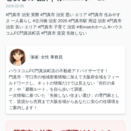
2026.02.05
#門真市 治安 実際
#門真市 治安 悪い エリア
#門真市 住みやす
さ 一人暮らし
#古川橋 治安 2026
#門真市駅 周辺 治安
#門真市
治安 良い エリア
#門真市 子育て 治安
#有matchホーム
#ハウス
コムFC門真浜町店
#門真市 賃貸 失敗しない
女性 事務員
筆者
ハウスコムFC門真浜町店の不動産アドバイザーです！
門真市・守口市の地域密着情報に加えて大阪府全域をフィー
ルドワークし、ネットの情報だけでは見えない「街灯の多
さ」や「避難ルート」を自ら歩いて調査。
一次情報に基づいた「失敗しない住まい選び」の専門家とし
て、賃貸から売買まで大阪全域からあなたに安心の住環境を
ご案内します！