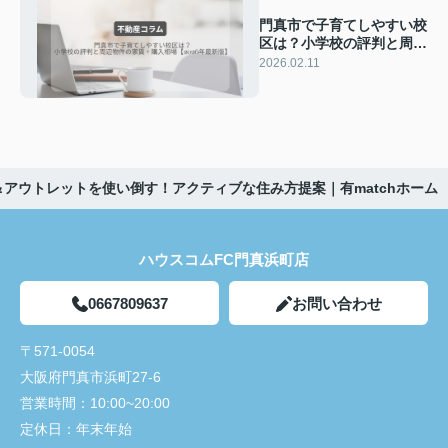
門真市で子育てしやすい校
区は？小学校の評判と周辺
物件の家賃・購入相場
2026.02.11
【2026年最新版】｜有
matchホーム
＆アウトレットを使い倒す！アクティブな住み方提案｜有matchホーム
ハウスコムFC門真浜町店
0667809637
お問い合わせ
〒571-0054
大阪府門真市浜町27-6
営業時間：
10:00~20:00
定休日：
年末年始