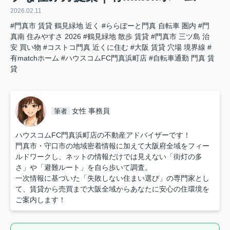
2026.02.11
#門真市 賃貸 鶴見緑地 近く
#ららぽーと門真 自転車 圏内
#門
真南 住みやすさ 2026
#鶴見緑地 散歩 賃貸
#門真市 三ツ島 治
安 買い物
#コストコ門真 近くに住む
#大阪 賃貸 穴場 境界線
#
有matchホーム
#ハウスコムFC門真浜町店
#自転車通勤 門真 賃
貸
女性 事務員
筆者
ハウスコムFC門真浜町店の不動産アドバイザーです！
門真市・守口市の地域密着情報に加えて大阪府全域をフィー
ルドワークし、ネットの情報だけでは見えない「街灯の多
さ」や「避難ルート」を自ら歩いて調査。
一次情報に基づいた「失敗しない住まい選び」の専門家とし
て、賃貸から売買まで大阪全域からあなたに安心の住環境を
ご案内します！