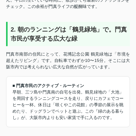
チェック。この余裕が門真ライフの醍醐味です。
2. 朝のランニングは「鶴見緑地」で。門真
市民が享受する広大な緑
門真市南部の住民にとって、花博記念公園 鶴見緑地は「市境を
超えたリビング」です。自転車でわずか10〜15分。そこには大
阪市内では考えられない広大な自然が広がっています。
■ 門真市民のアクティブ・ルーティン
早朝、三ツ島や門真南の自宅を出発。鶴見緑地の「大池」
を周回するランニングコースを走り、戻りにカフェでコー
ヒーを一杯。休日は「咲くやこの花館」の季節の展示を眺
めたり、ドッグランでペットと遊ぶ。この『緑のある暮ら
し』が、大阪市内よりも安い家賃で手に入るのです。