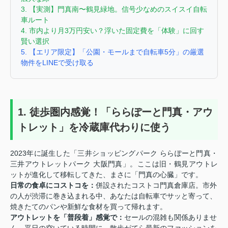
3. 【実測】門真南〜鶴見緑地。信号少なめのスイスイ自転
車ルート
4. 市内より月3万円安い？浮いた固定費を「体験」に回す
賢い選択
5. 【エリア限定】「公園・モールまで自転車5分」の厳選
物件をLINEで受け取る
1. 徒歩圏内感覚！「ららぽーと門真・アウ
トレット」を冷蔵庫代わりに使う
2023年に誕生した「三井ショッピングパーク ららぽーと門真・
三井アウトレットパーク 大阪門真」。ここは旧・鶴見アウトレ
ットが進化して移転してきた、まさに「門真の心臓」です。
日常の食卓にコストコを：
併設されたコストコ門真倉庫店。市外
の人が渋滞に巻き込まれる中、あなたは自転車でサッと寄って、
焼きたてのパンや新鮮な食材を買って帰れます。
アウトレットを「普段着」感覚で：
セールの混雑も関係ありませ
ん。平日の空いている時間に、散歩がてら最新のファッションを