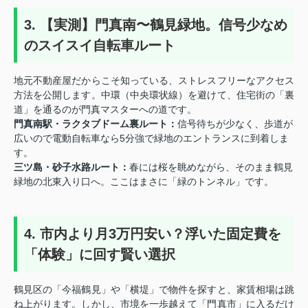
3. 【実測】門真南〜鶴見緑地。信号少なめ
のスイスイ自転車ルート
地元不動産屋だからこそ知っている、ストレスフリーなアクセス
方法を公開します。中環（中央環状線）を避けて、住宅街の「裏
道」を通るのが門真マスターへの道です。
門真南駅・ラクタブドーム裏ルート：
信号待ちが少なく、歩道が
広いので電動自転車なら5分強で緑地のエントランスに到着しま
す。
三ツ島・砂子水路ルート：
春には桜を眺めながら、そのまま鶴見
緑地の北東入り口へ。ここはまさに「緑のトンネル」です。
4. 市内より月3万円安い？浮いた固定費を
「体験」に回す賢い選択
鶴見区の「今福鶴見」や「横堤」で物件を探すと、家賃相場は跳
ね上がります。しかし、市境を一歩越えて「門真市」に入るだけ