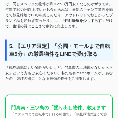
で、同じスペックの物件が月々2〜3万円安くなるのがザラです。
年間で30万円以上浮いたお金があれば、最新のキャンプ道具を揃
えて鶴見緑地でBBQを楽しんだり、アウトレットで欲しかったブ
ランド品を迷わず買ったり……。
「住む場所を少しずらす」
だけ
で、生活の質はここまで劇的に向上します。
5. 【エリア限定】「公園・モールまで自転
車5分」の厳選物件をLINEで受け取る
「鶴見緑地に近い物件がいいけど、門真市の土地勘がないから不
安」という方もご安心ください。私たち有matchホームが、あな
たの「遊びの拠点」となる最強の物件をご提案します。
門真南・三ツ島の「掘り出し物件」教えます
「コストコまで自転車で行ける範囲で」「鶴見緑地の近くで静