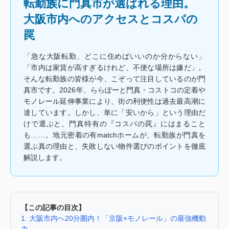
転勤族に門真市が選ばれる理由。
大阪市内へのアクセスとコスパの
罠
「急な大阪転勤、どこに住めばいいのか分からない」
「市内は家賃が高すぎるけれど、不便な場所は嫌だ」。
そんな転勤族の皆様が今、こぞって注目しているのが門
真市です。2026年、ららぽーと門真・コストコの定着や
モノレール延伸事業により、街の利便性は過去最高潮に
達しています。しかし、単に「安いから」という理由だ
けで選ぶと、門真特有の『コスパの罠』にはまること
も……。地元密着の有matchホームが、転勤族が門真を
選ぶ真の理由と、失敗しない物件選びのポイントを徹底
解説します。
【この記事の目次】
1. 大阪市内へ20分圏内！「京阪×モノレール」の最強機動
力