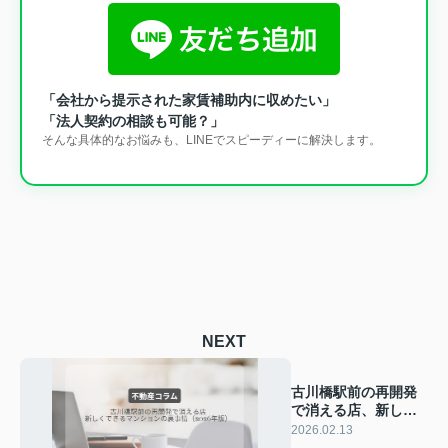
「会社から提示された家賃補助内に収めたい」
「法人契約の相談も可能？」
そんな具体的なお悩みも、LINEでスピーディーに解決します。
NEXT
古川橋駅前の再開発
で消える店、新しく
できるマンションの
2026.02.13
裏事情（2026年版）