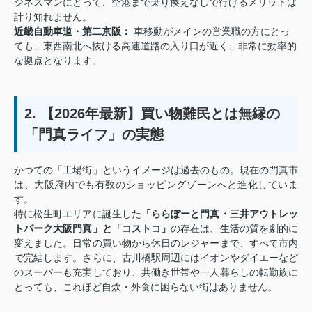
ジネスマンにとって、空港まで乗り換えなしで行けるメリットは
計り知れません。
近畿自動車道・第二京阪：
車移動がメインの営業職の方にとっ
ても、東西南北へ抜ける高速道路の入り口が近く、非常に効率的
な拠点となります。
2. 【2026年最新】買い物難民とは無縁の
「門真ライフ」の実態
かつての「工場街」というイメージは過去のもの。現在の門真市
は、大阪府内でも有数のショッピングゾーンへと進化していま
す。
特に松生町エリアに誕生した
「ららぽーと門真・三井アウトレッ
トパーク大阪門真」と「コストコ」
の存在は、生活の質を劇的に
変えました。日常の買い物から休日のレジャーまで、すべて市内
で完結します。さらに、古川橋駅周辺にはイオンやダイエーなど
のスーパーも充実しており、共働き世帯や一人暮らしの転勤族に
とっても、これほど自炊・外食に困らない街はありません。