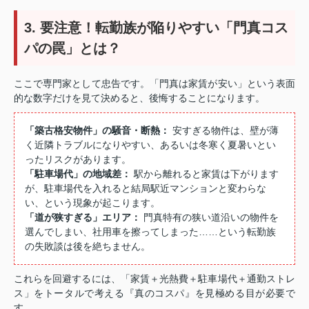
3. 要注意！転勤族が陥りやすい「門真コス
パの罠」とは？
ここで専門家として忠告です。「門真は家賃が安い」という表面
的な数字だけを見て決めると、後悔することになります。
「築古格安物件」の騒音・断熱：
安すぎる物件は、壁が薄
く近隣トラブルになりやすい、あるいは冬寒く夏暑いとい
ったリスクがあります。
「駐車場代」の地域差：
駅から離れると家賃は下がります
が、駐車場代を入れると結局駅近マンションと変わらな
い、という現象が起こります。
「道が狭すぎる」エリア：
門真特有の狭い道沿いの物件を
選んでしまい、社用車を擦ってしまった……という転勤族
の失敗談は後を絶ちません。
これらを回避するには、「家賃＋光熱費＋駐車場代＋通勤ストレ
ス」をトータルで考える『真のコスパ』を見極める目が必要で
す。