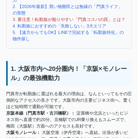
2. 【2026年最新】買い物難民とは無縁の「門真ライフ」
の実態
3. 要注意！転勤族が陥りやすい「門真コスパの罠」とは？
4. 転勤族におすすめの「失敗しない」3大エリア
5. 【遠方からでもOK】LINEで完結する「転勤族特化」の
物件探し
1. 大阪市内へ20分圏内！「京阪×モノレー
ル」の最強機動力
門真市が転勤族に選ばれる最大の理由は、なんといってもその圧
倒的なアクセスの良さです。大阪市内の主要ビジネス街へ、驚く
ほど短時間で通勤が可能です。
京阪本線（門真市駅・古川橋駅）：
淀屋橋や北浜といったビジ
ネス街へ直通で約20分。京橋駅でのJR乗り換えもスムーズで、
梅田（大阪駅）方面へのアクセスも良好です。
大阪モノレール：
大阪空港（伊丹空港）へ直結。出張が多いビ