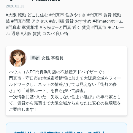
2026.02.13
#大阪 転勤 どこに住む
#門真市 住みやすさ
#門真市 賃貸 転勤
族
#門真市駅 アクセス
#古川橋 賃貸 おすすめ
#有matchホーム
#門真市 家賃相場
#ららぽーと門真 近く 賃貸
#門真市 モノレー
ル 通勤
#大阪 賃貸 コスパ 良い街
女性 事務員
筆者
ハウスコムFC門真浜町店の不動産アドバイザーです！
門真市・守口市の地域密着情報に加えて大阪府全域をフィー
ルドワークし、ネットの情報だけでは見えない「街灯の多
さ」や「避難ルート」を自ら歩いて調査。
一次情報に基づいた「失敗しない住まい選び」の専門家とし
て、賃貸から売買まで大阪全域からあなたに安心の住環境を
ご案内します！