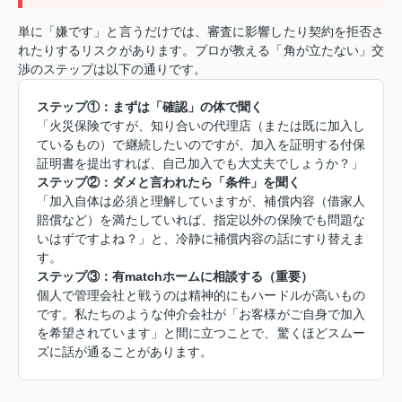
単に「嫌です」と言うだけでは、審査に影響したり契約を拒否さ
れたりするリスクがあります。プロが教える「角が立たない」交
渉のステップは以下の通りです。
ステップ①：まずは「確認」の体で聞く
「火災保険ですが、知り合いの代理店（または既に加入し
ているもの）で継続したいのですが、加入を証明する付保
証明書を提出すれば、自己加入でも大丈夫でしょうか？」
ステップ②：ダメと言われたら「条件」を聞く
「加入自体は必須と理解していますが、補償内容（借家人
賠償など）を満たしていれば、指定以外の保険でも問題な
いはずですよね？」と、冷静に補償内容の話にすり替えま
す。
ステップ③：有matchホームに相談する（重要）
個人で管理会社と戦うのは精神的にもハードルが高いもの
です。私たちのような仲介会社が「お客様がご自身で加入
を希望されています」と間に立つことで、驚くほどスムー
ズに話が通ることがあります。