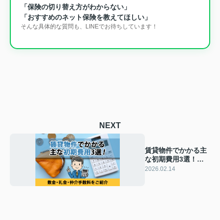
「保険の切り替え方がわからない」
「おすすめのネット保険を教えてほしい」
そんな具体的な質問も、LINEでお待ちしています！
NEXT
賃貸物件でかかる主
な初期費用3選！敷
金・礼金・仲介手数
2026.02.14
料をご紹介