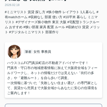
2026.02.18
#ミニマリスト 賃貸 探し方
#狭小物件 レイアウト 1人暮らし
#
有matchホーム
#収納なし 部屋 使い方
#10平米 暮らし ミニマ
リスト
#デザイナーズ狭小物件 東京 大阪
#宅配型トランクルー
ム おすすめ
#狭い部屋 家具 配置 ルール
#収納ゼロ 賃貸 メリッ
ト
#デジタルミニマリスト 部屋作り
女性 事務員
筆者
ハウスコムFC門真浜町店の不動産アドバイザーです！
門真市・守口市の地域密着情報に加えて大阪府全域をフィー
ルドワークし、ネットの情報だけでは見えない「街灯の多
さ」や「避難ルート」を自ら歩いて調査。
一次情報に基づいた「失敗しない住まい選び」の専門家とし
て、賃貸から売買まで大阪全域からあなたに安心の住環境を
ご案内します！