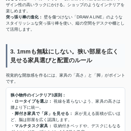
ザイン性の高いラックにかける。ショップのようなインテリアを
楽しめます。
突っ張り棒の進化：
壁を傷つけない「DRAW A LINE」のような
スタイリッシュな突っ張り棒を使い、縦の空間をデスクや棚とし
て活用します。
3. 1mmも無駄にしない。狭い部屋を広く
見せる家具選びと配置のルール
視覚的な開放感を作るには、家具の「高さ」と「脚」がポイント
です。
狭小物件のインテリア3原則：
・
ロータイプを選ぶ：
視線を遮らないよう、家具の高さは
腰より下に統一。
・
脚付き家具で「床」を見せる：
床が見える面積が広いほ
ど、脳は部屋を広く認識します。
・
マルチタスク家具：
収納付きベッドや、デスクにもなる