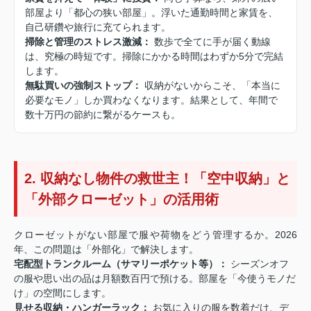
部屋より「都心の狭い部屋」。浮いた通勤時間と家賃を、
自己研鑽や旅行に充てられます。
掃除と管理のストレス激減：
数歩で全てに手が届く動線
は、究極の時短です。掃除にかかる時間はわずか5分で完結
します。
無駄買いの強制ストップ：
収納がないからこそ、「本当に
必要なモノ」しか買わなくなります。結果として、年間で
数十万円の節約に繋がるケースも。
2. 収納なし物件の救世主！「空中収納」と
「外部クローゼット」の活用術
クローゼットがない部屋で服や荷物をどう管理するか。2026
年、この問題は「外部化」で解決します。
宅配型トランクルーム（サマリーポケット等）：
シーズンオフ
の服や思い出の品は月額数百円で預ける。部屋を「今使うモノだ
け」の空間にします。
見せる収納・ハンガーラック：
お気に入りの服を数着だけ、デ