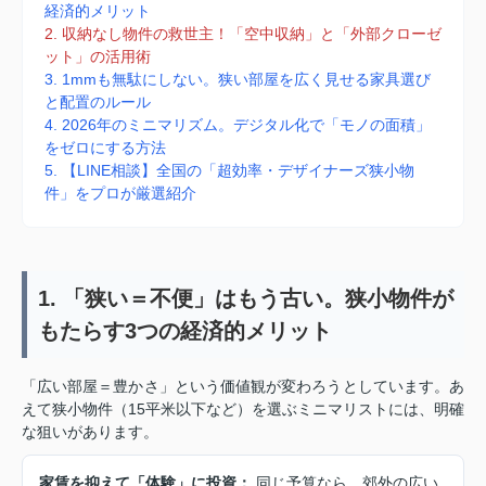
経済的メリット
2. 収納なし物件の救世主！「空中収納」と「外部クローゼ
ット」の活用術
3. 1mmも無駄にしない。狭い部屋を広く見せる家具選び
と配置のルール
4. 2026年のミニマリズム。デジタル化で「モノの面積」
をゼロにする方法
5. 【LINE相談】全国の「超効率・デザイナーズ狭小物
件」をプロが厳選紹介
1. 「狭い＝不便」はもう古い。狭小物件が
もたらす3つの経済的メリット
「広い部屋＝豊かさ」という価値観が変わろうとしています。あ
えて狭小物件（15平米以下など）を選ぶミニマリストには、明確
な狙いがあります。
家賃を抑えて「体験」に投資：
同じ予算なら、郊外の広い