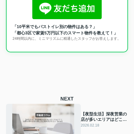
「10平米でもバストイレ別の物件はある？」
「都心3区で家賃5万円以下のスマート物件を教えて！」
24時間以内に、ミニマリズムに精通したスタッフがお答えします。
NEXT
【夜型生活】深夜営業の
店が多いエリアはどこ？
夜間も便利な街の探し方
2026.02.18
と物件選びのコツ