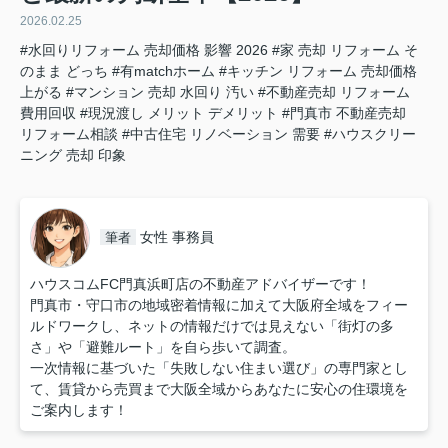
2026.02.25
#水回りリフォーム 売却価格 影響 2026
#家 売却 リフォーム そ
のまま どっち
#有matchホーム
#キッチン リフォーム 売却価格
上がる
#マンション 売却 水回り 汚い
#不動産売却 リフォーム
費用回収
#現況渡し メリット デメリット
#門真市 不動産売却
リフォーム相談
#中古住宅 リノベーション 需要
#ハウスクリー
ニング 売却 印象
女性 事務員
筆者
ハウスコムFC門真浜町店の不動産アドバイザーです！
門真市・守口市の地域密着情報に加えて大阪府全域をフィー
ルドワークし、ネットの情報だけでは見えない「街灯の多
さ」や「避難ルート」を自ら歩いて調査。
一次情報に基づいた「失敗しない住まい選び」の専門家とし
て、賃貸から売買まで大阪全域からあなたに安心の住環境を
ご案内します！