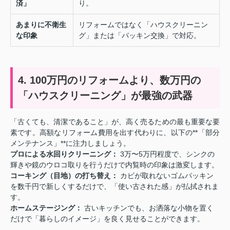
済」
り。
あまりに不衛生
リフォームではなく「ハウスクリーニン
な印象
グ」または「パッキン交換」で対応。
4. 100万円のリフォームより、数万円の
「ハウスクリーニング」が最強の武器
「古くても、清潔であること」が、高く売るための最も重要な要
素です。高額なリフォーム費用を出す代わりに、以下の**「部分
メンテナンス」**に注力しましょう。
プロによる水回りクリーニング：
3万〜5万円程度で、シンクの
輝きや鏡のウロコ取りを行うだけで内覧時の印象は激変します。
コーキング（目地）の打ち替え：
カビが取れないゴムパッキン
を数千円で新しくするだけで、「使い古された感」が払拭されま
す。
ホームステージング：
古いキッチンでも、お洒落な小物を置く
だけで「暮らしのイメージ」を良く見せることができます。