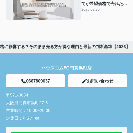
てが希望価格で売れた！
成功した売主の共通点と
2026.02.25
高値売却のコツ
【2026】
格に影響する？そのまま売る方が得な理由と最新の判断基準【2026】
ハウスコムFC門真浜町店
0667809637
お問い合わせ
〒571-0054
大阪府門真市浜町27-6
営業時間：
10:00~20:00
定休日：
年末年始