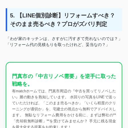
5. 【LINE個別診断】リフォームすべき？
そのまま売るべき？プロがズバリ判定
「わが家のキッチンは、さすがに汚すぎて売れないのでは？」
「リフォーム代の見積もりを取ったけれど、妥当なの？」
門真市の「中古リノベ需要」を逆手に取った
戦略を。
有matchホームでは、門真市周辺の『中古を買ってリノベした
い』層の動きを熟知しています。 水回りの写真をLINEで送っ
ていただければ、「このまま売るべきか」「いくら程度のクリ
ーニングが適切か」を、宅建士の視点から無料でアドバイスし
ます。 無駄なリフォーム費用をかける前に、まずは弊社の**
「売却前無料診断」**を受けてみませんか？ 手元に残る現金
を最大化する提案をお約束します！