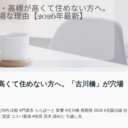
が高くて住めない方へ。「古川橋」が穴場
北河内 比較
#門真市 ららぽーと 影響
#古川橋 再開発 2026
#京阪沿線 住
阪 賃貸 コスパ最強
#吹田 茨木 諦めた 引越し先