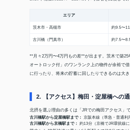
エリア
茨木市・高槻市
約9.5〜1
古川橋（門真市）
約7.5〜8
**月々2万円〜4万円もの差**が出ます。茨木で
オートロック付」のワンランク上の物件が余裕で借り
に行ったり、将来の貯蓄に回したりできるのは大き
2. 【アクセス】梅田・淀屋橋への
北摂を選ぶ理由の多くは「JRでの梅田アクセス」
古川橋駅から淀屋橋駅まで：
京阪本線（準急・普通利用
古川橋駅から京橋駅まで：
約13分（京橋でJR環状線