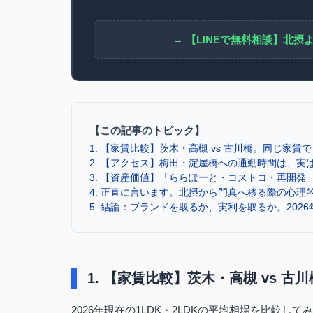
→ 【LINEで無料相談】北
【この記事のトピック】
1. 【家賃比較】茨木・高槻 vs 古川橋。同じ家賃
2. 【アクセス】梅田・淀屋橋への通勤時間は、実
3. 【資産価値】「ららぽーと・コストコ・再開発
4. 正直に言います。北摂から門真へ移る際の心理
5. 結論：ブランドを取るか、実利を取るか。202
1. 【家賃比較】茨木・高槻 vs 
2026年現在の1LDK・2LDKの平均相場を比較して