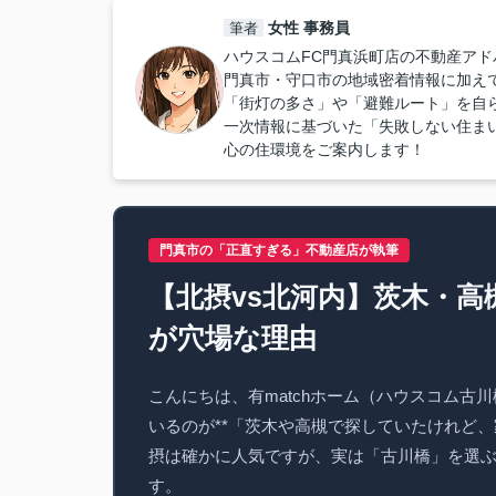
女性 事務員
筆者
ハウスコムFC門真浜町店の不動産アド
門真市・守口市の地域密着情報に加え
「街灯の多さ」や「避難ルート」を自
一次情報に基づいた「失敗しない住ま
心の住環境をご案内します！
門真市の「正直すぎる」不動産店が執筆
【北摂vs北河内】茨木・
が穴場な理由
こんにちは、有matchホーム（ハウスコム
いるのが**「茨木や高槻で探していたけれど
摂は確かに人気ですが、実は「古川橋」を選
す。