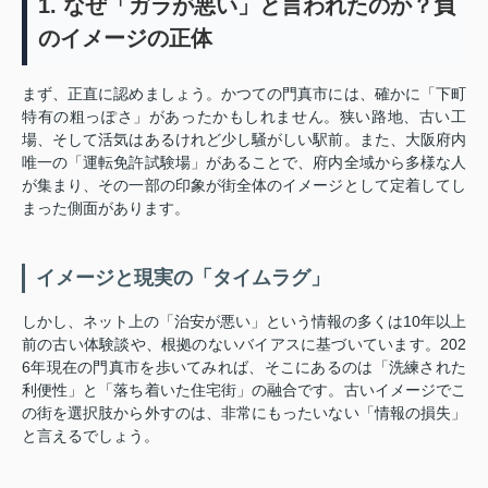
1. なぜ「ガラが悪い」と言われたのか？負
のイメージの正体
まず、正直に認めましょう。かつての門真市には、確かに「下町
特有の粗っぽさ」があったかもしれません。狭い路地、古い工
場、そして活気はあるけれど少し騒がしい駅前。また、大阪府内
唯一の「運転免許試験場」があることで、府内全域から多様な人
が集まり、その一部の印象が街全体のイメージとして定着してし
まった側面があります。
イメージと現実の「タイムラグ」
しかし、ネット上の「治安が悪い」という情報の多くは10年以上
前の古い体験談や、根拠のないバイアスに基づいています。202
6年現在の門真市を歩いてみれば、そこにあるのは「洗練された
利便性」と「落ち着いた住宅街」の融合です。古いイメージでこ
の街を選択肢から外すのは、非常にもったいない「情報の損失」
と言えるでしょう。