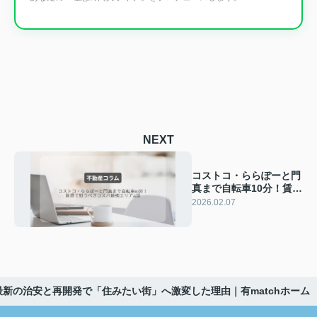
NEXT
コストコ・ららぽーと門
真まで自転車10分！賃貸
で狙うべきコスパ最強エ
2026.02.07
リア3選｜有matchホー
ム
最新の治安と再開発で「住みたい街」へ激変した理由｜有matchホーム