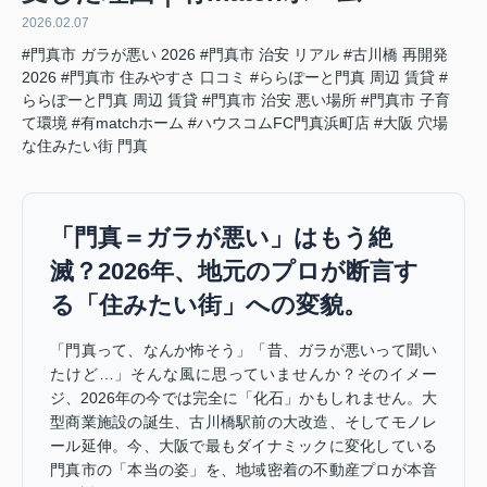
2026.02.07
#門真市 ガラが悪い 2026
#門真市 治安 リアル
#古川橋 再開発
2026
#門真市 住みやすさ 口コミ
#ららぽーと門真 周辺 賃貸
#
ららぽーと門真 周辺 賃貸
#門真市 治安 悪い場所
#門真市 子育
て環境
#有matchホーム
#ハウスコムFC門真浜町店
#大阪 穴場
な住みたい街 門真
「門真＝ガラが悪い」はもう絶
滅？2026年、地元のプロが断言す
る「住みたい街」への変貌。
「門真って、なんか怖そう」「昔、ガラが悪いって聞い
たけど…」そんな風に思っていませんか？そのイメー
ジ、2026年の今では完全に「化石」かもしれません。大
型商業施設の誕生、古川橋駅前の大改造、そしてモノレ
ール延伸。今、大阪で最もダイナミックに変化している
門真市の「本当の姿」を、地域密着の不動産プロが本音