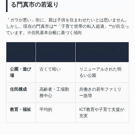
る門真市の若返り
「ガラが悪い」街に、親は子供を住まわせたいとは思いません。
しかし、現在の門真市は**「子育て世帯の転入超過」**が目立っ
ています。※住民基本台帳に基づく傾向
変化のポイ
以前のイメージ
2026年現在のリアル
ント
公園・遊び
古くて暗い
リニューアルされた明
場
るい公園
住民構成
高齢者・工場勤
共働きの若年ファミリ
務中心
ー急増
教育・福祉
平均的
ICT教育や子育て支援が
充実