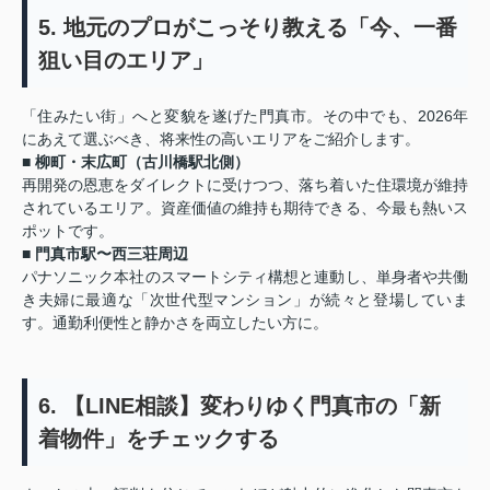
5. 地元のプロがこっそり教える「今、一番
狙い目のエリア」
「住みたい街」へと変貌を遂げた門真市。その中でも、2026年
にあえて選ぶべき、将来性の高いエリアをご紹介します。
■ 柳町・末広町（古川橋駅北側）
再開発の恩恵をダイレクトに受けつつ、落ち着いた住環境が維持
されているエリア。資産価値の維持も期待できる、今最も熱いス
ポットです。
■ 門真市駅〜西三荘周辺
パナソニック本社のスマートシティ構想と連動し、単身者や共働
き夫婦に最適な「次世代型マンション」が続々と登場していま
す。通勤利便性と静かさを両立したい方に。
6. 【LINE相談】変わりゆく門真市の「新
着物件」をチェックする