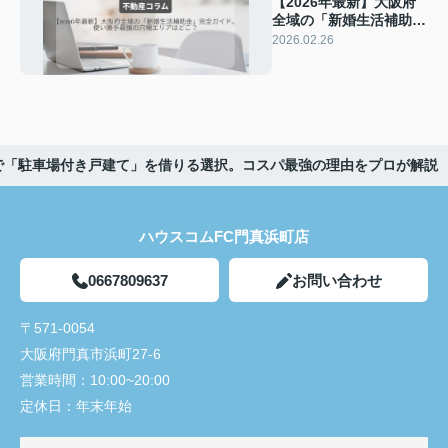
【2026年最新】大阪府
全域の「新婚生活補助
金」完全ガイド。使い勝
2026.02.26
手最強の穴場エリアはど
こ？
で「駐車場付き戸建て」を借りる選択。コスパ最強の理由をプロが解説
ハウスコムFC門真浜町店
0667809637
お問い合わせ
〒571-0054
大阪府門真市浜町27-6
営業時間：
10:00~20:00
定休日：
年末年始