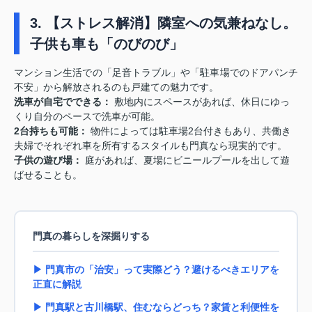
3. 【ストレス解消】隣室への気兼ねなし。
子供も車も「のびのび」
マンション生活での「足音トラブル」や「駐車場でのドアパンチ
不安」から解放されるのも戸建ての魅力です。
洗車が自宅でできる：
敷地内にスペースがあれば、休日にゆっ
くり自分のペースで洗車が可能。
2台持ちも可能：
物件によっては駐車場2台付きもあり、共働き
夫婦でそれぞれ車を所有するスタイルも門真なら現実的です。
子供の遊び場：
庭があれば、夏場にビニールプールを出して遊
ばせることも。
門真の暮らしを深掘りする
▶ 門真市の「治安」って実際どう？避けるべきエリアを
正直に解説
▶ 門真駅と古川橋駅、住むならどっち？家賃と利便性を