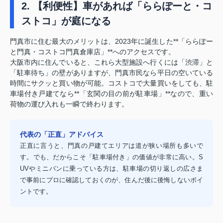
2. 【利便性】車があれば「ららぽーと・コ
ストコ」が庭になる
門真市に住む最大のメリットは、2023年に誕生した**「ららぽー
と門真・コストコ門真倉庫店」**へのアクセスです。
大阪市内に住んでいると、これら大型施設へ行くには「渋滞」と
「駐車待ち」の壁がありますが、門真市民なら平日の空いている
時間にサクッと買い物が可能。コストコで大量買いをしても、駐
車場付き戸建てなら**「玄関の目の前が駐車場」**なので、重い
荷物の運び入れも一瞬で終わります。
代表の「正直」アドバイス
正直に言うと、門真の戸建てエリアは道が狭い場所も多いで
す。でも、だからこそ「駐車場付き」の価値が非常に高い。S
UVやミニバンに乗っている方は、駐車場の切り返しの広さま
で事前にプロに確認しておくのが、住んだ後に後悔しないポイ
ントです。