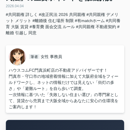
2026.04.04
#共同親権 詳しく
#改正民法 2026 共同親権
#共同親権 デメリ
ット メリット
#離婚後 住む場所 制限
#有matchホーム
#共同養
育 大阪 賃貸
#養育費 面会交流 ルール
#共同親権 不動産契約
#
離婚 引越し 同意
女性 事務員
筆者
ハウスコムFC門真浜町店の不動産アドバイザーです！
門真市・守口市の地域密着情報に加えて大阪府全域をフィー
ルドワークし、ネットの情報だけでは見えない「街灯の多
さ」や「避難ルート」を自ら歩いて調査。
一次情報に基づいた「失敗しない住まい選び」の専門家とし
て、賃貸から売買まで大阪全域からあなたに安心の住環境を
ご案内します！