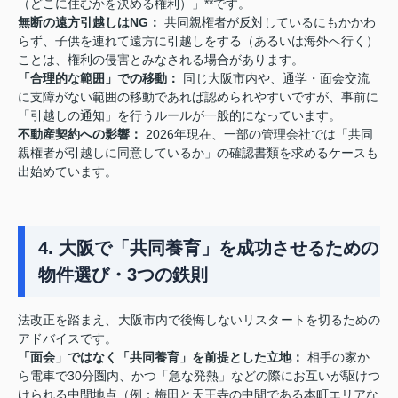
（どこに住むかを決める権利）」**です。
無断の遠方引越しはNG：
共同親権者が反対しているにもかかわ
らず、子供を連れて遠方に引越しをする（あるいは海外へ行く）
ことは、権利の侵害とみなされる場合があります。
「合理的な範囲」での移動：
同じ大阪市内や、通学・面会交流
に支障がない範囲の移動であれば認められやすいですが、事前に
「引越しの通知」を行うルールが一般的になっています。
不動産契約への影響：
2026年現在、一部の管理会社では「共同
親権者が引越しに同意しているか」の確認書類を求めるケースも
出始めています。
4. 大阪で「共同養育」を成功させるための
物件選び・3つの鉄則
法改正を踏まえ、大阪市内で後悔しないリスタートを切るための
アドバイスです。
「面会」ではなく「共同養育」を前提とした立地：
相手の家か
ら電車で30分圏内、かつ「急な発熱」などの際にお互いが駆けつ
けられる中間地点（例：梅田と天王寺の中間である本町エリアな