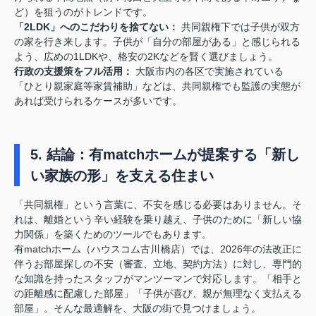
ど）を狙うのがトレンドです。
「2LDK」へのこだわりを捨てない：
共同親権下では子供が双方
の家を行き来します。子供が「自分の部屋がある」と感じられる
よう、広めの1LDKや、格安の2Kなどを賢く選びましょう。
行政の支援策をフル活用：
大阪市内の各区で実施されている
「ひとり親家庭等家賃補助」などは、共同親権でも監護の実態が
あれば受けられるケースが多いです。
5. 結論：有matchホームが提案する「新し
い家族の形」を支える住まい
「共同親権」という言葉に、不安を感じる必要はありません。そ
れは、離婚という辛い経験を乗り越え、子供のために「新しい協
力関係」を築くためのツールでもあります。
有matchホーム（ハウスコム古川橋店）では、2026年の法改正に
伴うお部屋探しの不安（審査、立地、契約方法）に対し、専門的
な知識を持ったスタッフがマンツーマンで対応します。「相手と
の距離感に配慮した部屋」「子供が喜び、親が無理なく支払える
部屋」。そんな最適解を、大阪の街で見つけましょう。