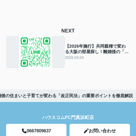
NEXT
【2026年施行】共同親権で変わ
る大阪の部屋探し！離婚後の「居
住地制限」と契約の注意点
2026.04.04
離婚後の住まいと子育てが変わる「改正民法」の重要ポイントを徹底解説
ハウスコムFC門真浜町店
0667809637
お問い合わせ