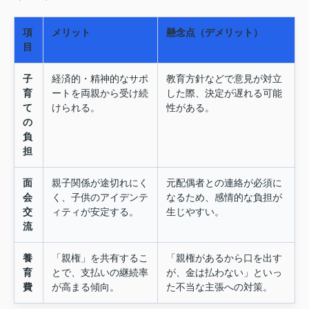
項
メリット
懸念点（デメリット）
目
子
経済的・精神的なサポ
教育方針などで意見が対立
育
ートを両親から受け続
した際、決定が遅れる可能
て
けられる。
性がある。
の
負
担
面
親子関係が途切れにく
元配偶者との連絡が必須に
会
く、子供のアイデンテ
なるため、感情的な負担が
交
ィティが安定する。
生じやすい。
流
養
「親権」を共有するこ
「親権があるから口を出す
育
とで、支払いの継続率
が、金は払わない」といっ
費
が高まる傾向。
た不当な主張への対策。