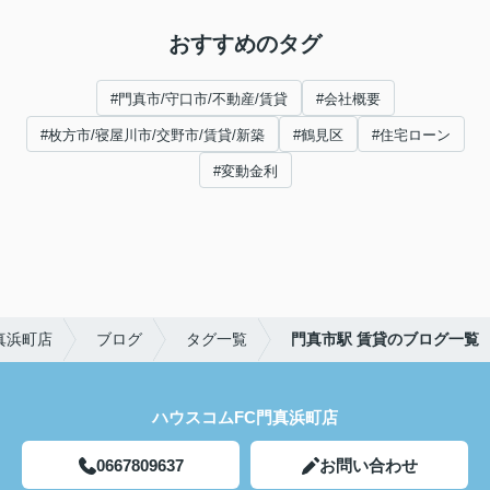
おすすめのタグ
#門真市/守口市/不動産/賃貸
#会社概要
#枚方市/寝屋川市/交野市/賃貸/新築
#鶴見区
#住宅ローン
#変動金利
真浜町店
ブログ
タグ一覧
門真市駅 賃貸のブログ一覧
ハウスコムFC門真浜町店
0667809637
お問い合わせ