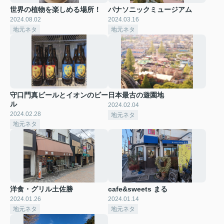
世界の植物を楽しめる場所！
パナソニックミュージアム
2024.08.02
2024.03.16
地元ネタ
地元ネタ
守口門真ビールとイオンのビー
日本最古の遊園地
ル
2024.02.04
2024.02.28
地元ネタ
地元ネタ
洋食・グリル土佐勝
cafe&sweets まる
2024.01.26
2024.01.14
地元ネタ
地元ネタ