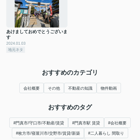
あけましておめでとうございま
す
2024.01.03
地元ネタ
おすすめのカテゴリ
会社概要
その他
不動産の知識
物件動画
おすすめのタグ
#門真市/守口市/不動産/賃貸
#門真市駅 賃貸
#会社概要
#枚方市/寝屋川市/交野市/賃貸/新築
#二人暮らし 間取り