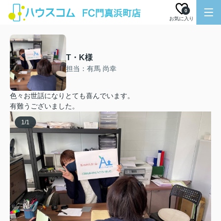
0
お気に入り
T・K様
担当：有馬 尚幸
色々お世話になりとても喜んでいます。
有難うございました。
1
/
1