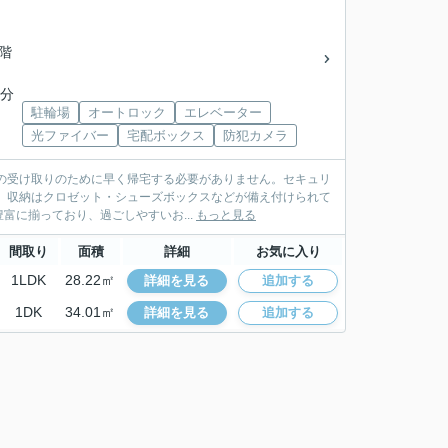
8階
8分
駐輪場
オートロック
エレベーター
光ファイバー
宅配ボックス
防犯カメラ
荷物の受け取りのために早く帰宅する必要がありません。セキュリ
。収納はクロゼット・シューズボックスなどが備え付けられて
に揃っており、過ごしやすいお...
もっと見る
間取り
面積
詳細
お気に入り
1LDK
28.22㎡
詳細を見る
追加する
1DK
34.01㎡
詳細を見る
追加する