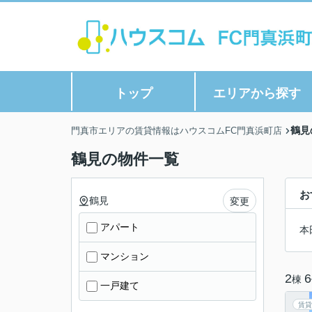
トップ
エリアから探す
鶴見
門真市エリアの賃貸情報はハウスコムFC門真浜町店
鶴見の物件一覧
お
鶴見
変更
アパート
本
マンション
2
6
棟
一戸建て
賃貸