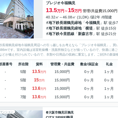
プレジオ今福鶴見
13.5
15
万円～
万円
管理/共益費15,000円
40.32㎡～46.08㎡ (1LDK) /築2年 /8階建
地下鉄長堀鶴見緑地
「
今福鶴見
」駅 徒歩
地下鉄長堀鶴見緑地
「
横堤
」駅 徒歩15分
地下鉄今里筋線
「
新森古市
」駅 徒歩21分
鉄長堀鶴見緑地今福鶴見周辺への引っ越しをお考えなら「プレジオ今福鶴見」。買
486mです。室内設備は浴室乾燥機・洗面所独立などが揃っているので、快適に過
などが備え付けられているので、衣類や日用品の収納に重宝します。ご好評の新築物件
部屋番号
所在階
賃料
管理費・共益費
敷金/保証金
礼金
13.5
-
5階
15,000円
0ヶ月
1ヶ月
万円
15
-
5階
15,000円
0ヶ月
0ヶ月
万円
13.6
-
7階
15,000円
0ヶ月
1ヶ月
万円
13.6
-
7階
15,000円
0ヶ月
1ヶ月
万円
マンション
大阪市鶴見区
鶴見
CITY SPIRE鶴見