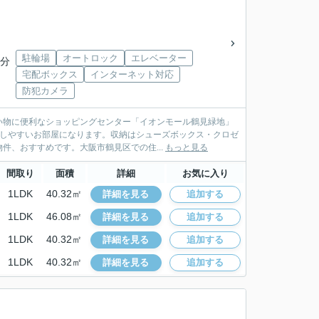
駐輪場
オートロック
エレベーター
7分
宅配ボックス
インターネット対応
防犯カメラ
い物に便利なショッピングセンター「イオンモール鶴見緑地」
ごしやすいお部屋になります。収納はシューズボックス・クロゼ
、おすすめです。大阪市鶴見区での住...
もっと見る
間取り
面積
詳細
お気に入り
1LDK
40.32㎡
詳細を見る
追加する
1LDK
46.08㎡
詳細を見る
追加する
1LDK
40.32㎡
詳細を見る
追加する
1LDK
40.32㎡
詳細を見る
追加する