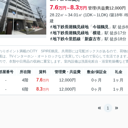
7.6
8.3
万円～
万円
管理/共益費12,000円
28.22㎡～34.01㎡ (1DK～1LDK) /築18年 /
建
地下鉄長堀鶴見緑地
「
今福鶴見
」駅 徒歩
地下鉄長堀鶴見緑地
「
横堤
」駅 徒歩17分
地下鉄今里筋線
「
新森古市
」駅 徒歩18分
わりポイント満載のCITY SPIRE鶴見。共用部には宅配ボックスがあるので、
面は、TVインターホン・オートロックなど充実しているので安心して生活できます
ので、衣類や日用品の収納に重宝します。室内設備は洗面化粧台・浴室乾燥機など豊富
部屋番号
所在階
賃料
管理費・共益費
敷金/保証金
礼金
7.6
-
4階
12,000円
0ヶ月
1ヶ月
万円
8.3
-
6階
12,000円
0ヶ月
1ヶ月
万円
1