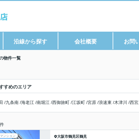
沿線から探す
会社概要
お問
の物件一覧
すすめのエリア
田
/
九条南
/
海老江
/
南堀江
/
西御旅町
/
江坂町
/
宮原
/
浪速東
/
木津川
/
西宮
件
マンション
大阪市鶴見区
鶴見