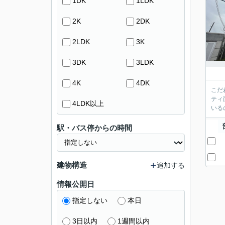
1DK
1LDK
2K
2DK
2LDK
3K
3DK
3LDK
4K
4DK
こだ
ティ
4LDK以上
いる
駅・バス停からの時間
建物構造
追加する
情報公開日
指定しない
本日
3日以内
1週間以内