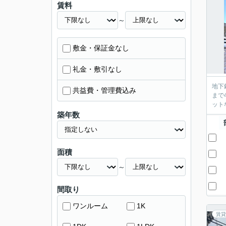
賃料
～
敷金・保証金なし
礼金・敷引なし
地下
共益費・管理費込み
まで
ット
築年数
面積
～
間取り
ワンルーム
1K
賃貸