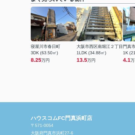
寝屋川市春日町
大阪市西区南堀江２丁目
門真
3DK (63.50㎡)
1LDK (34.88㎡)
1K (2
8.25
13.5
4.1
万円
万円
万
ハウスコムFC門真浜町店
〒571-0054
大阪府門真市浜町27-6