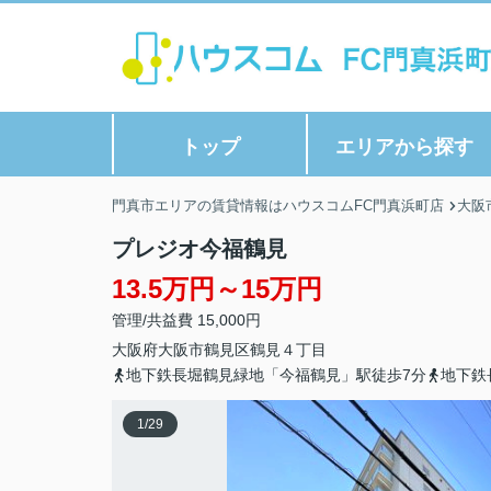
トップ
エリアから探す
門真市エリアの賃貸情報はハウスコムFC門真浜町店
大阪
プレジオ今福鶴見
13.5万円～15万円
管理/共益費 15,000円
大阪府
大阪市鶴見区
鶴見
４丁目
地下鉄長堀鶴見緑地「今福鶴見」駅徒歩7分
地下鉄
1
/
29