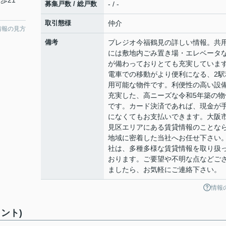
歩21
募集戸数 / 総戸数
- / -
取引態様
仲介
情報の見方
備考
プレジオ今福鶴見の詳しい情報。共
には敷地内ごみ置き場・エレベータ
が備わっておりとても充実していま
電車での移動がより便利になる、2駅
用可能な物件です。利便性の高い設
充実した、高ニーズな令和5年築の物
です。カード決済であれば、現金が
になくてもお支払いできます。大阪
見区エリアにある賃貸情報のことな
地域に密着した当社へお任せ下さい
社は、多種多様な賃貸情報を取り扱
おります。ご要望や不明な点などご
ましたら、お気軽にご連絡下さい。
情報
ント)