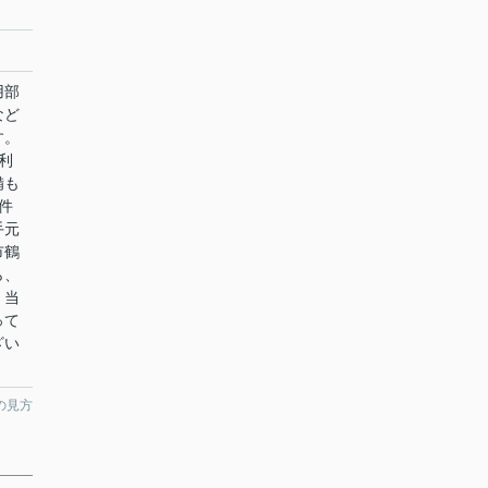
用部
など
す。
利
備も
件
手元
市鶴
ら、
。当
って
ざい
の見方