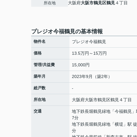
大阪府
大阪市鶴見区
鶴見
４丁目
所在地
プレジオ今福鶴見の基本情報
物件名
プレジオ今福鶴見
価格
13.5万円～15万円
管理/共益費
15,000円
築年月
2023年9月（築2年）
総戸数
-
所在地
大阪府
大阪市鶴見区
鶴見
４丁目
交通
地下鉄長堀鶴見緑地
「
今福鶴見
」
7分
地下鉄長堀鶴見緑地
「
横堤
」駅 徒
分