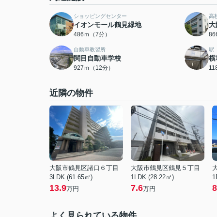
ショッピングセンター
高
イオンモール鶴見緑地
大
486ｍ（7分）
8
自動車教習所
駅
関目自動車学校
横
927ｍ（12分）
1
近隣の物件
大阪市鶴見区諸口６丁目
大阪市鶴見区鶴見５丁目
3LDK (61.65㎡)
1LDK (28.22㎡)
1
13.9
7.6
8
万円
万円
よく見られている物件