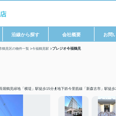
沿線から探す
会社概要
お問
プレジオ今福鶴見
市鶴見区の物件一覧
今福鶴見駅
長堀鶴見緑地「横堤」駅徒歩15分
地下鉄今里筋線「新森古市」駅徒歩