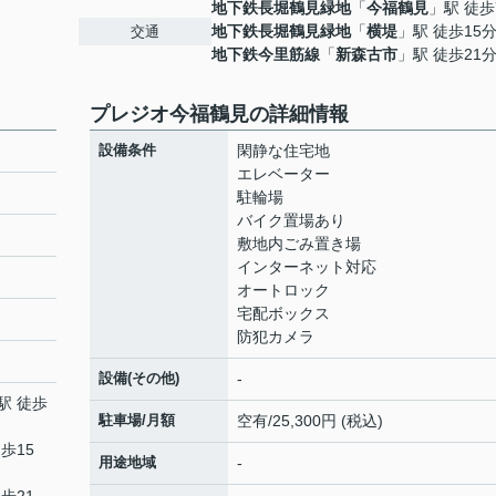
地下鉄長堀鶴見緑地
「
今福鶴見
」駅 徒歩
地下鉄長堀鶴見緑地
「
横堤
」駅 徒歩15
交通
地下鉄今里筋線
「
新森古市
」駅 徒歩21
プレジオ今福鶴見の詳細情報
設備条件
閑静な住宅地
エレベーター
駐輪場
バイク置場あり
敷地内ごみ置き場
インターネット対応
オートロック
宅配ボックス
防犯カメラ
設備(その他)
-
駅 徒歩
駐車場/月額
空有/25,300円 (税込)
歩15
用途地域
-