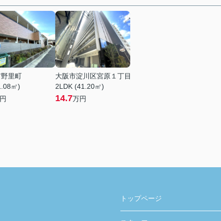
市野里町
大阪市淀川区宮原１丁目
1.08㎡)
2LDK (41.20㎡)
14.7
円
万円
トップページ