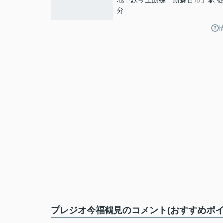
地下鉄今里筋線
「
新森古市
」駅 徒
分
プレジオ今福鶴見のコメント(おすすめポイ