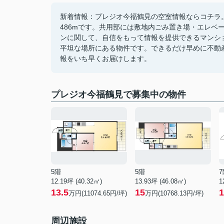
新着情報：プレジオ今福鶴見の空室情報ならコチラ
486mです。共用部には敷地内ごみ置き場・エレベ
ンに関して、自信をもって情報を提供できるマンシ
平坦な場所にある物件です。できるだけ早めに不動
報をいち早くお届けします。
プレジオ今福鶴見で募集中の物件
5階
5階
7
12.19坪 (40.32㎡)
13.93坪 (46.08㎡)
1
13.5
15
1
万円(11074.65円/坪)
万円(10768.13円/坪)
周辺施設