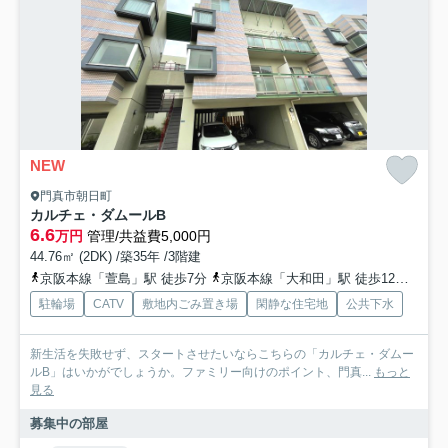
NEW
門真市朝日町
カルチェ・ダムールB
6.6
万円
管理/共益費5,000円
44.76㎡ (2DK) /築35年 /3階建
京阪本線「萱島」駅 徒歩7分
京阪本線「大和田」駅 徒歩12分
京阪
駐輪場
CATV
敷地内ごみ置き場
閑静な住宅地
公共下水
新生活を失敗せず、スタートさせたいならこちらの「カルチェ・ダムー
ルB」はいかがでしょうか。ファミリー向けのポイント、門真...
もっと
見る
募集中の部屋