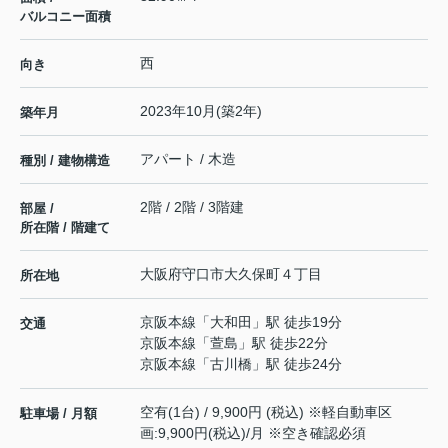
バルコニー面積
西
向き
2023年10月(築2年)
築年月
アパート / 木造
種別 / 建物構造
2階 / 2階 / 3階建
部屋 /
所在階 / 階建て
大阪府
守口市
大久保町
４丁目
所在地
京阪本線
「
大和田
」駅 徒歩19分
交通
京阪本線
「
萱島
」駅 徒歩22分
京阪本線
「
古川橋
」駅 徒歩24分
空有(1台) / 9,900円 (税込) ※軽自動車区
駐車場 / 月額
画:9,900円(税込)/月 ※空き確認必須