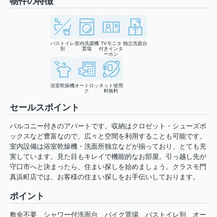
物件の特徴
バストイレ
室内洗濯機
TVモニタ
独立洗面台
別
置場
付きインタ
ーホン
浴室乾燥機
オートロッ
ネット使用
ク
料無料
セールスポイント
バルコニー付きのアパートです。収納はクロゼット・シューズボ
ックスなど豊富なので、広々と空間を利用することも可能です。
室内設備は浴室乾燥機・洗面所独立などが揃っており、とても充
実しています。見た目もキレイで機能的なお部屋。引っ越し先が
守口市へと決まったら、住まい探しを始めましょう。クラスモ門
真浜町店では、お客様の住まい探しをお手伝いしております。
ポイント
敷金不要
シャワー付洗面台
バイク置場
バストイレ別
オー