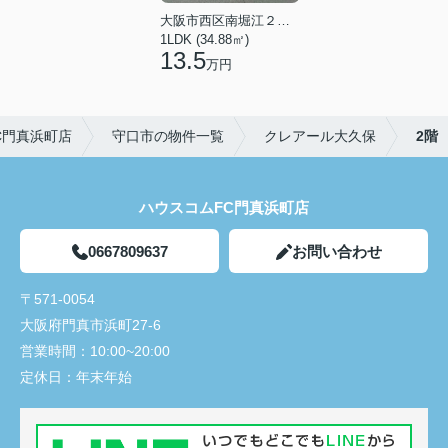
大阪市西区南堀江２丁目
1LDK (34.88㎡)
13.5
万円
C門真浜町店
守口市の物件一覧
クレアール大久保
2階
ハウスコムFC門真浜町店
0667809637
お問い合わせ
〒571-0054
大阪府門真市浜町27-6
営業時間：
10:00~20:00
定休日：
年末年始