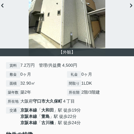
【外観】
7.2万円 管理/共益費 4,500円
賃料
0ヶ月
0ヶ月
敷金
礼金
32.90㎡
1LDK
面積
間取り
築2年
2階/3階建
築年数
所在階
大阪府
守口市
大久保町
４丁目
所在地
京阪本線
「
大和田
」駅 徒歩19分
交通
京阪本線
「
萱島
」駅 徒歩22分
京阪本線
「
古川橋
」駅 徒歩24分