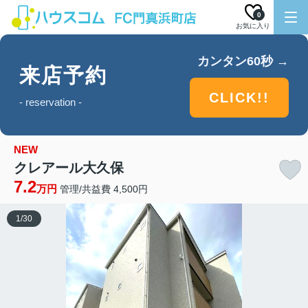
0
お気に入り
カンタン60秒 →
来店予約
CLICK!!
- reservation -
NEW
クレアール大久保
7.2
万円
管理/共益費 4,500円
1
/
30