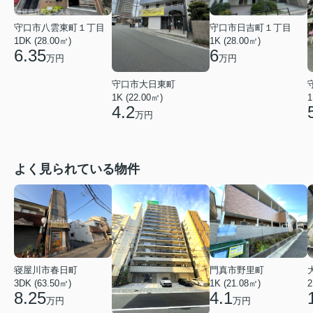
守口市八雲東町１丁目
守口市日吉町１丁目
1DK (28.00㎡)
1K (28.00㎡)
6.35
6
万円
万円
守口市大日東町
1K (22.00㎡)
1
4.2
万円
よく見られている物件
寝屋川市春日町
門真市野里町
3DK (63.50㎡)
1K (21.08㎡)
2
8.25
4.1
万円
万円