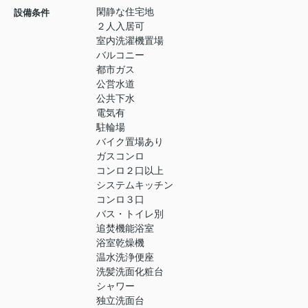
閑静な住宅地
設備条件
２人入居可
室内洗濯機置場
バルコニー
都市ガス
公営水道
公共下水
電気有
駐輪場
バイク置場あり
ガスコンロ
コンロ２口以上
システムキッチン
コンロ３口
バス・トイレ別
追焚機能浴室
浴室乾燥機
温水洗浄便座
洗髪洗面化粧台
シャワー
独立洗面台