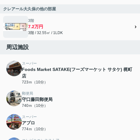
クレアール大久保の他の部屋
3階
7.2万円
3階 / 32.55㎡ / 1LDK
周辺施設
スーパー
Foods Market SATAKE(フーズマーケット サタケ) 梶町
店
723ｍ（10分）
郵便局
守口藤田郵便局
740ｍ（10分）
スーパー
アプロ
774ｍ（10分）