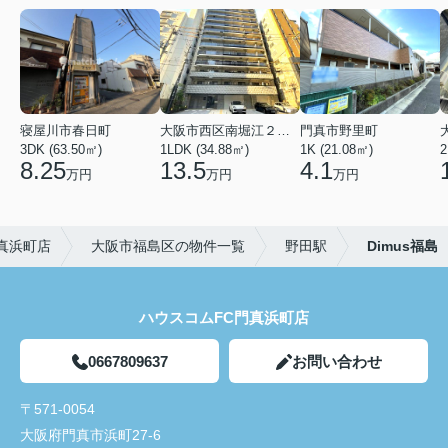
寝屋川市春日町
大阪市西区南堀江２丁目
門真市野里町
3DK (63.50㎡)
1LDK (34.88㎡)
1K (21.08㎡)
2
8.25
13.5
4.1
万円
万円
万円
真浜町店
大阪市福島区の物件一覧
野田駅
Dimus福島
ハウスコムFC門真浜町店
0667809637
お問い合わせ
〒571-0054
大阪府門真市浜町27-6