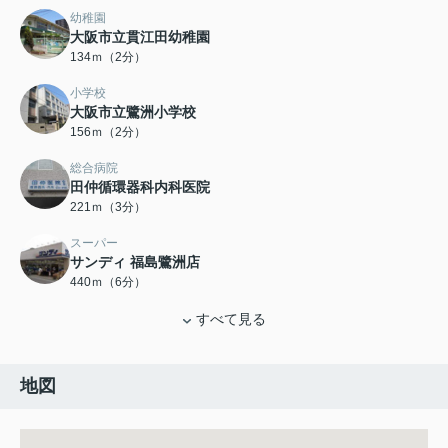
幼稚園
大阪市立貫江田幼稚園
134ｍ（2分）
小学校
大阪市立鷺洲小学校
156ｍ（2分）
総合病院
田仲循環器科内科医院
221ｍ（3分）
スーパー
サンディ 福島鷺洲店
440ｍ（6分）
すべて見る
地図