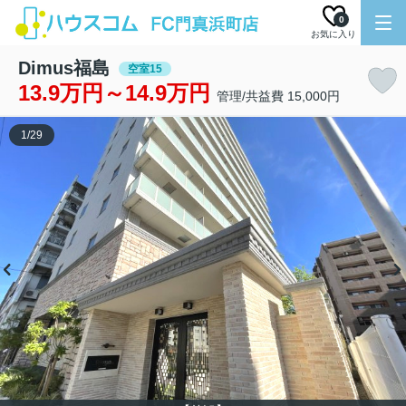
0
お気に入り
Dimus福島
空室15
13.9万円～14.9万円
管理/共益費 15,000円
1
/
29