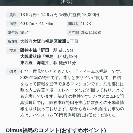
【外観】
13.9万円～14.9万円 管理/共益費 15,000円
賃料
40.02㎡～41.76㎡
1LDK
面積
間取り
築5年
2階/11階建
築年数
所在階
大阪府
大阪市福島区
鷺洲
５丁目
所在地
阪神本線
「
野田
」駅 徒歩9分
交通
大阪環状線
「
福島
」駅 徒歩9分
東西線
「
海老江
」駅 徒歩11分
ぜひ一度見ていただきたい、「ディームス福島」です。
備考
2020年築の物件です。造りとデザインに関して、自信
をもって情報を提供できるマンションです。共用部には
敷地内ごみ置き場・エレベータなどが揃っており、とて
も充実しています。築3年の物件です。ハウスコムFC門
真浜町店では、阪神本線野田を中心に数多くの不動産情
報を取り扱っております。駅から近い不動産をお求めの
方は、ハウスコムFC門真浜町店にお任せください。
Dimus福島のコメント(おすすめポイント)