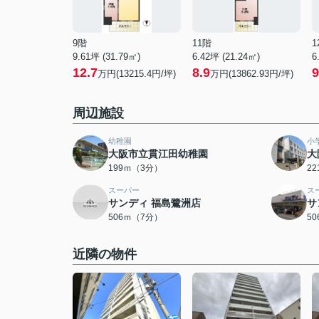
9階
11階
1
9.61坪 (31.79㎡)
6.42坪 (21.24㎡)
6
12.7
8.9
9
万円(13215.4円/坪)
万円(13862.93円/坪)
周辺施設
幼稚園
小
大阪市立貫江田幼稚園
大
199ｍ（3分）
2
スーパー
ス
サンディ 福島鷺洲店
サ
506ｍ（7分）
5
近隣の物件