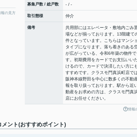
募集戸数 / 総戸数
- / -
情報の見方
取引態様
仲介
備考
共用部にはエレベータ・敷地内ごみ
場などが揃っております。13階建て
件となっています。こちらはマンシ
タイプになります。落ち着きのある
が広がっている、令和6年築の物件で
す。初期費用をカードでお支払いい
けるので、カードで決済したい方に
すすめです。クラスモ門真浜町店で
阪神本線野田を中心に数多くの不動
報を取り扱っております。駅から近
動産をお求めの方は、クラスモ門真
店にお任せください。
情報
コメント(おすすめポイント)