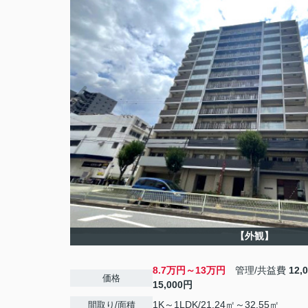
【外観】
8.7万円～13万円
管理/共益費
12,
価格
15,000円
1K～1LDK/21.24㎡～32.55㎡
間取り/面積