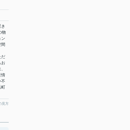
置き
の物
ョン
空間
ただ
もお
は、
産情
い不
浜町
の見方