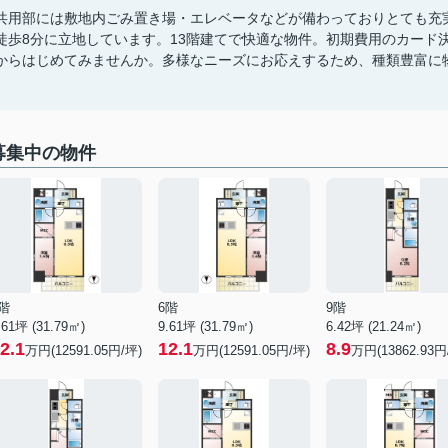
共用部には敷地内ごみ置き場・エレベータなどが備わっておりとても充
徒歩8分に立地しています。13階建てで快適な物件。初期費用のカード
からはじめてみませんか。多様なニーズにお応えするため、種類豊富に
募集中の物件
階
6階
9階
.61坪 (31.79㎡)
9.61坪 (31.79㎡)
6.42坪 (21.24㎡)
2.1
12.1
8.9
万円(12591.05円/坪)
万円(12591.05円/坪)
万円(13862.93円