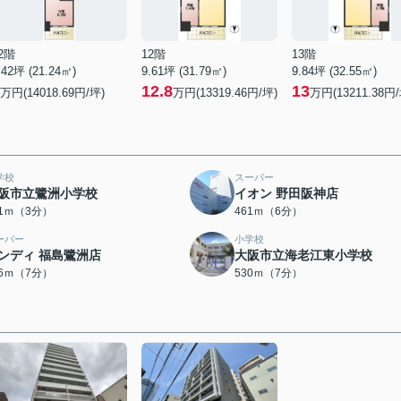
2階
12階
13階
.42坪 (21.24㎡)
9.61坪 (31.79㎡)
9.84坪 (32.55㎡)
12.8
13
万円(14018.69円/坪)
万円(13319.46円/坪)
万円(13211.38円/
学校
スーパー
阪市立鷺洲小学校
イオン 野田阪神店
21ｍ（3分）
461ｍ（6分）
ーパー
小学校
ンディ 福島鷺洲店
大阪市立海老江東小学校
06ｍ（7分）
530ｍ（7分）