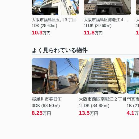
大阪市福島区玉川３丁目
大阪市福島区海老江４丁目
1DK (28.60㎡)
1LDK (29.60㎡)
1
10.3
11.8
1
万円
万円
よく見られている物件
寝屋川市春日町
大阪市西区南堀江２丁目
門真
3DK (63.50㎡)
1LDK (34.88㎡)
1K (2
8.25
13.5
4.1
万円
万円
万