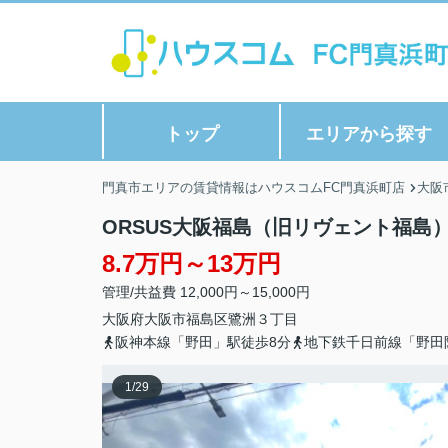
トップ
エリアから探す
門真市エリアの賃貸情報はハウスコムFC門真浜町店
大阪
ORSUS大阪福島（旧リヴェント福島
8.7万円～13万円
管理/共益費 12,000円～15,000円
大阪府
大阪市福島区
鷺洲
３丁目
阪神本線「野田」駅徒歩8分
地下鉄千日前線「野田
1
/
29