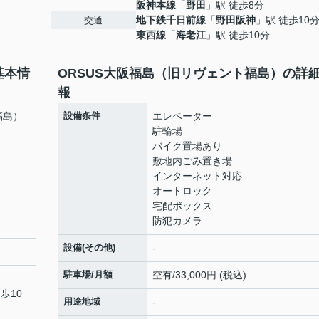
阪神本線
「
野田
」駅 徒歩8分
地下鉄千日前線
「
野田阪神
」駅 徒歩10
交通
東西線
「
海老江
」駅 徒歩10分
基本情
ORSUS大阪福島（旧リヴェント福島）の詳
報
福島）
設備条件
エレベーター
駐輪場
バイク置場あり
敷地内ごみ置き場
インターネット対応
オートロック
宅配ボックス
防犯カメラ
設備(その他)
-
駐車場/月額
空有/33,000円 (税込)
歩10
用途地域
-