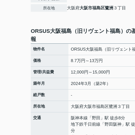
大阪府
大阪市福島区
鷺洲
３丁目
所在地
ORSUS大阪福島（旧リヴェント福島）の
報
物件名
ORSUS大阪福島（旧リヴェント
価格
8.7万円～13万円
管理/共益費
12,000円～15,000円
築年月
2024年3月（築2年）
総戸数
-
所在地
大阪府
大阪市福島区
鷺洲
３丁目
交通
阪神本線
「
野田
」駅 徒歩8分
地下鉄千日前線
「
野田阪神
」駅 徒
分