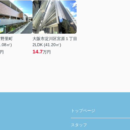
市野里町
大阪市淀川区宮原１丁目
1.08㎡)
2LDK (41.20㎡)
14.7
円
万円
トップページ
スタッフ