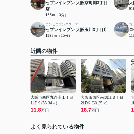
セブンイレブン 大阪京町堀3丁目
大
店
9
165ｍ（3分）
コンビニエンスストア
コ
セブンイレブン 大阪玉川3丁目店
ロ
1132ｍ（15分）
1
近隣の物件
大阪市西区九条南１丁目
大阪市西区南堀江３丁目
1LDK (33.34㎡)
2LDK (60.25㎡)
1
11.8
18.7
1
万円
万円
よく見られている物件