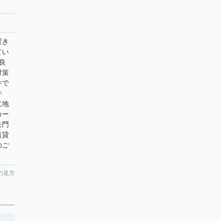
置き
てい
良
対策
件で
件
立地
カー
モ門
賃貸
のご
の見方