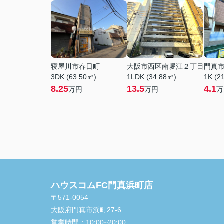
寝屋川市春日町
大阪市西区南堀江２丁目
門真
3DK (63.50㎡)
1LDK (34.88㎡)
1K (2
8.25
13.5
4.1
万円
万円
万
ハウスコムFC門真浜町店
〒571-0054
大阪府門真市浜町27-6
営業時間：
10:00~20:00