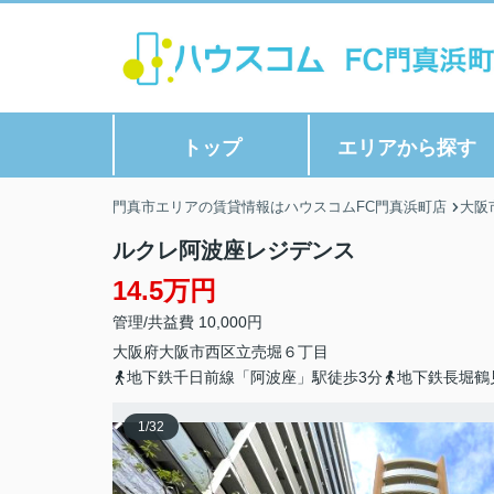
トップ
エリアから探す
門真市エリアの賃貸情報はハウスコムFC門真浜町店
大阪
ルクレ阿波座レジデンス
14.5万円
管理/共益費 10,000円
大阪府
大阪市西区
立売堀
６丁目
地下鉄千日前線「阿波座」駅徒歩3分
地下鉄長堀鶴
1
/
32