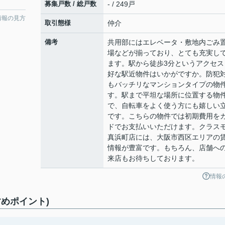
募集戸数 / 総戸数
- / 249戸
情報の見方
取引態様
仲介
備考
共用部にはエレベータ・敷地内ごみ
場などが揃っており、とても充実し
ます。駅から徒歩3分というアクセス
好な駅近物件はいかがですか。防犯
もバッチリなマンションタイプの物
す。駅まで平坦な場所に位置する物
で、自転車をよく使う方にも嬉しい
です。こちらの物件では初期費用を
ドでお支払いいただけます。クラス
真浜町店には、大阪市西区エリアの
情報が豊富です。もちろん、店舗へ
来店もお待ちしております。
情報
めポイント)