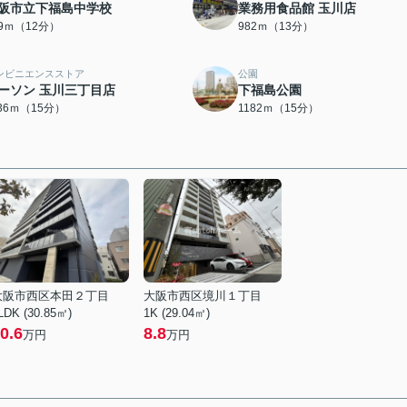
阪市立下福島中学校
業務用食品館 玉川店
19ｍ（12分）
982ｍ（13分）
ンビニエンスストア
公園
ーソン 玉川三丁目店
下福島公園
136ｍ（15分）
1182ｍ（15分）
大阪市西区本田２丁目
大阪市西区境川１丁目
LDK (30.85㎡)
1K (29.04㎡)
0.6
8.8
万円
万円