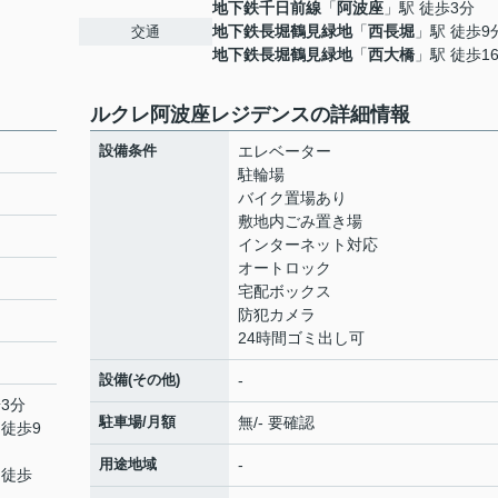
地下鉄千日前線
「
阿波座
」駅 徒歩3分
地下鉄長堀鶴見緑地
「
西長堀
」駅 徒歩9
交通
地下鉄長堀鶴見緑地
「
西大橋
」駅 徒歩1
ルクレ阿波座レジデンスの詳細情報
設備条件
エレベーター
駐輪場
バイク置場あり
敷地内ごみ置き場
インターネット対応
オートロック
宅配ボックス
防犯カメラ
24時間ゴミ出し可
設備(その他)
-
3分
駐車場/月額
無/- 要確認
 徒歩9
用途地域
-
 徒歩