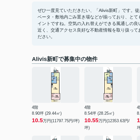
ぜひ一度見ていただきたい、「Alivis新町」です
ベータ・敷地内ごみ置き場などが揃っており、とて
イントですね。空気の入れ替えができる風通しの良
近く、交通アクセス良好な不動産情報を取り扱って
ださい。
Alivis新町で募集中の物件
4階
4階
4
8.90坪 (29.44㎡)
8.54坪 (28.25㎡)
8
10.5
10.55
1
万円(11797.75円/坪)
万円(12353.63円/
坪)
坪