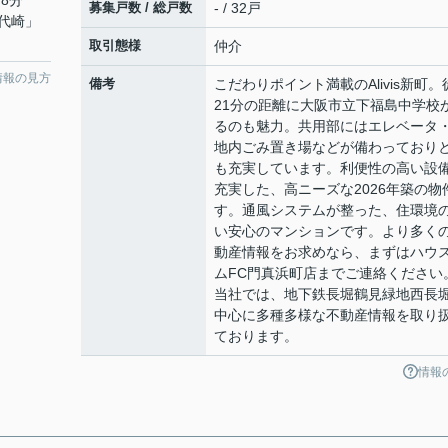
8分
募集戸数 / 総戸数
- / 32戸
代崎
」
取引態様
仲介
情報の見方
備考
こだわりポイント満載のAlivis新町。
21分の距離に大阪市立下福島中学校
るのも魅力。共用部にはエレベータ
地内ごみ置き場などが備わっており
も充実しています。利便性の高い設
充実した、高ニーズな2026年築の物
す。通風システムが整った、住環境
い安心のマンションです。より多く
動産情報をお求めなら、まずはハウ
ムFC門真浜町店までご連絡ください
当社では、地下鉄長堀鶴見緑地西長
中心に多種多様な不動産情報を取り
ております。
情報