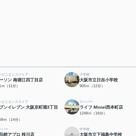
ンビニエンスストア
小学校
ーソン 南堀江四丁目店
大阪市立日吉小学校
41ｍ（11分）
905ｍ（12分）
ンビニエンスストア
スーパー
ブンイレブン 大阪京町堀3丁目
ライフ Miniel西本町店
1248ｍ（16分）
059ｍ（14分）
ーパー
中学校
品館アプロ 桜川店
大阪市立下福島中学校