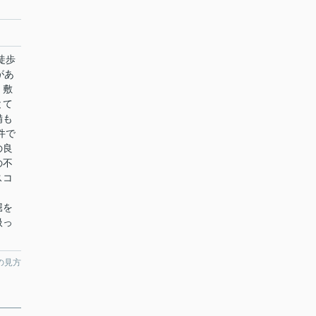
徒歩
があ
・敷
とて
備も
件で
の良
の不
スコ
。
堀を
扱っ
の見方