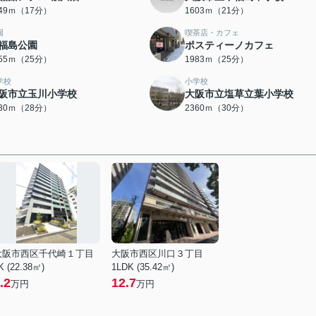
349ｍ（17分）
1603ｍ（21分）
園
喫茶店・カフェ
福島公園
ポスティーノカフェ
955ｍ（25分）
1983ｍ（25分）
学校
小学校
阪市立玉川小学校
大阪市立塩草立葉小学校
230ｍ（28分）
2360ｍ（30分）
大阪市西区千代崎１丁目
大阪市西区川口３丁目
K (22.38㎡)
1LDK (35.42㎡)
.2
12.7
万円
万円