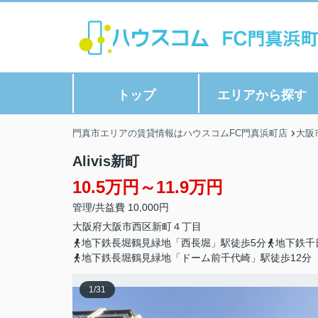
トップ
エリアから探す
門真市エリアの賃貸情報はハウスコムFC門真浜町店
大阪
Alivis新町
10.5万円～11.9万円
管理/共益費 10,000円
大阪府
大阪市西区
新町
４丁目
地下鉄長堀鶴見緑地「西長堀」駅徒歩5分
地下鉄千
地下鉄長堀鶴見緑地「ドーム前千代崎」駅徒歩12分
1
/
31