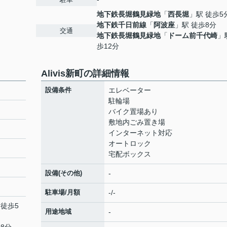
地下鉄長堀鶴見緑地
「
西長堀
」駅 徒歩5
地下鉄千日前線
「
阿波座
」駅 徒歩8分
交通
地下鉄長堀鶴見緑地
「
ドーム前千代崎
」
歩12分
Alivis新町の詳細情報
設備条件
エレベーター
駐輪場
バイク置場あり
敷地内ごみ置き場
インターネット対応
オートロック
宅配ボックス
設備(その他)
-
駐車場/月額
-/-
 徒歩5
用途地域
-