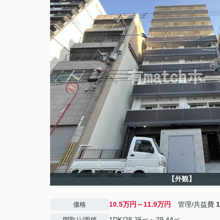
【外観】
10.5万円～11.9万円
管理/共益費
価格
1DK/28.25㎡～29.44㎡
間取り/面積