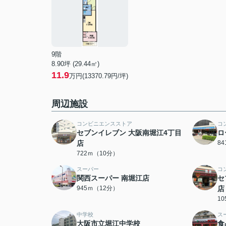
9階
8.90坪 (29.44㎡)
11.9
万円(13370.79円/坪)
周辺施設
コンビニエンスストア
コ
セブンイレブン 大阪南堀江4丁目
ロ
店
8
722ｍ（10分）
スーパー
コ
関西スーパー 南堀江店
セ
945ｍ（12分）
店
1
中学校
ス
大阪市立堀江中学校
食