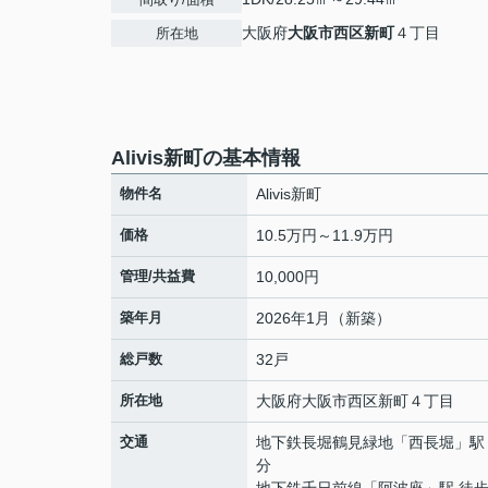
大阪府
大阪市西区
新町
４丁目
所在地
Alivis新町の基本情報
物件名
Alivis新町
価格
10.5万円～11.9万円
管理/共益費
10,000円
築年月
2026年1月（新築）
総戸数
32戸
所在地
大阪府
大阪市西区
新町
４丁目
交通
地下鉄長堀鶴見緑地
「
西長堀
」駅
分