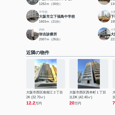
1262ｍ（16分）
1
中学校
公
大阪市立下福島中学校
下
1603ｍ（21分）
1
内科
小
弥吉診療所
大
2007ｍ（26分）
2
近隣の物件
大阪市西区南堀江２丁目
大阪市西区西本町１丁目
2K (32.70㎡)
1LDK (42.40㎡)
1
12.2
20
7
万円
万円