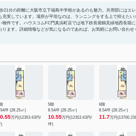
。徒歩21分の距離に大阪市立下福島中学校があるのも魅力。共用部にはエレ
も充実しています。場所が平坦なのは、ランニングをする上で抑えたい
い物件です。ハウスコムFC門真浜町店では地下鉄長堀鶴見緑地西長堀に
おります。詳細情報などが気になるのであれば、お気軽にお問い合わせ
階
5階
6階
.54坪 (28.25㎡)
8.54坪 (28.25㎡)
8.54坪 (28.25㎡)
0.55
10.55
11.7
万円(12353.63円/
万円(12353.63円/
万円(13700.23
)
坪)