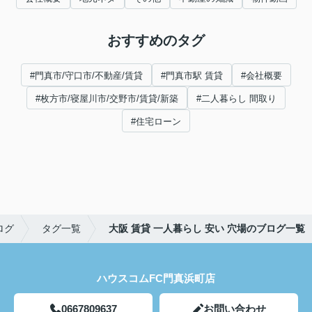
おすすめのタグ
#門真市/守口市/不動産/賃貸
#門真市駅 賃貸
#会社概要
#枚方市/寝屋川市/交野市/賃貸/新築
#二人暮らし 間取り
#住宅ローン
ログ
タグ一覧
大阪 賃貸 一人暮らし 安い 穴場のブログ一覧
ハウスコムFC門真浜町店
0667809637
お問い合わせ