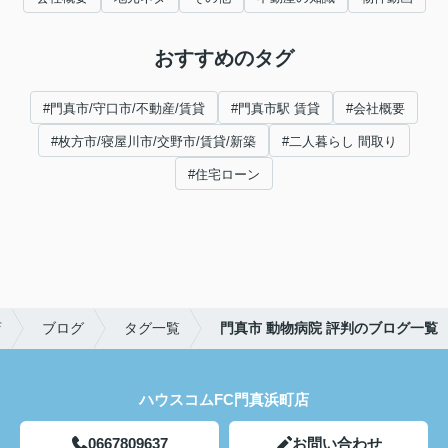
おすすめのタグ
#門真市/守口市/不動産/賃貸
#門真市駅 賃貸
#会社概要
#枚方市/寝屋川市/交野市/賃貸/新築
#二人暮らし 間取り
#住宅ローン
店
ブログ
タグ一覧
門真市 動物病院 評判のブログ一覧
ハウスコムFC門真浜町店
0667809637
お問い合わせ