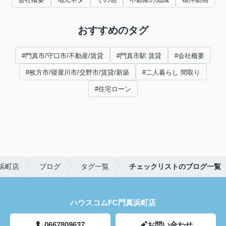
おすすめのタグ
#門真市/守口市/不動産/賃貸
#門真市駅 賃貸
#会社概要
#枚方市/寝屋川市/交野市/賃貸/新築
#二人暮らし 間取り
#住宅ローン
浜町店
ブログ
タグ一覧
チェックリストのブログ一覧
ハウスコムFC門真浜町店
0667809637
お問い合わせ