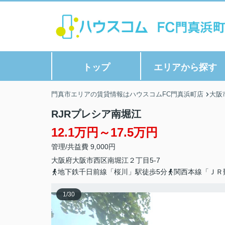
トップ
エリアから探す
門真市エリアの賃貸情報はハウスコムFC門真浜町店
大阪
RJRプレシア南堀江
12.1万円～17.5万円
管理/共益費 9,000円
大阪府
大阪市西区
南堀江
２丁目5-7
地下鉄千日前線「桜川」駅徒歩5分
関西本線「ＪＲ
1
/
30