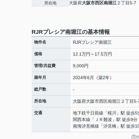
大阪府
大阪市西区
南堀江
２丁目5-7
所在地
RJRプレシア南堀江の基本情報
物件名
RJRプレシア南堀江
価格
12.1万円～17.5万円
管理/共益費
9,000円
築年月
2024年6月（築2年）
総戸数
-
所在地
大阪府
大阪市西区
南堀江
２丁目5-
交通
地下鉄千日前線
「
桜川
」駅 徒歩5
関西本線
「
ＪＲ難波
」駅 徒歩9分
南海汐見橋線
「
汐見橋
」駅 徒歩1