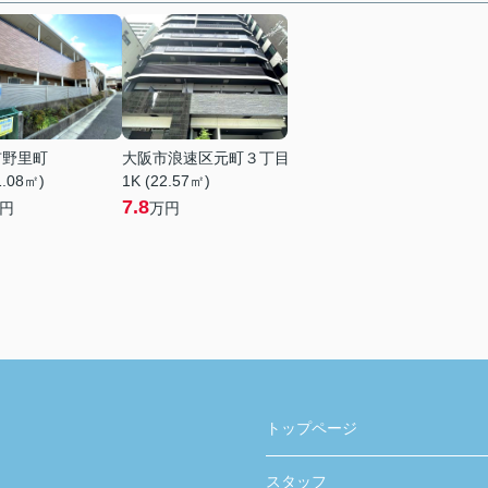
市野里町
大阪市浪速区元町３丁目
1.08㎡)
1K (22.57㎡)
7.8
円
万円
トップページ
スタッフ