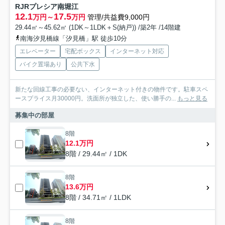
RJRプレシア南堀江
12.1
17.5
万円～
万円
管理/共益費9,000円
29.44㎡～45.62㎡ (1DK～1LDK＋S(納戸)) /築2年 /14階建
南海汐見橋線「汐見橋」駅 徒歩10分
エレベーター
宅配ボックス
インターネット対応
バイク置場あり
公共下水
新たな回線工事の必要ない、インターネット付きの物件です。駐車スペ
ースプライス月30000円。洗面所が独立した、使い勝手の...
もっと見る
募集中の部屋
8階
12.1万円
8階 / 29.44㎡ / 1DK
8階
13.6万円
8階 / 34.71㎡ / 1LDK
8階