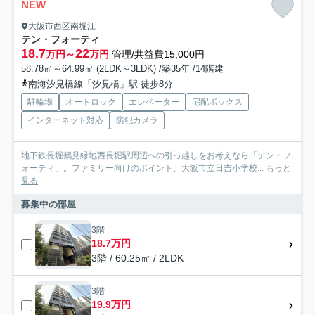
NEW
大阪市西区南堀江
テン・フォーティ
18.7
22
万円～
万円
管理/共益費15,000円
58.78㎡～64.99㎡ (2LDK～3LDK) /築35年 /14階建
南海汐見橋線「汐見橋」駅 徒歩8分
駐輪場
オートロック
エレベーター
宅配ボックス
インターネット対応
防犯カメラ
地下鉄長堀鶴見緑地西長堀駅周辺への引っ越しをお考えなら「テン・フ
ォーティ」。ファミリー向けのポイント、大阪市立日吉小学校...
もっと
見る
募集中の部屋
3階
18.7万円
3階 / 60.25㎡ / 2LDK
3階
19.9万円