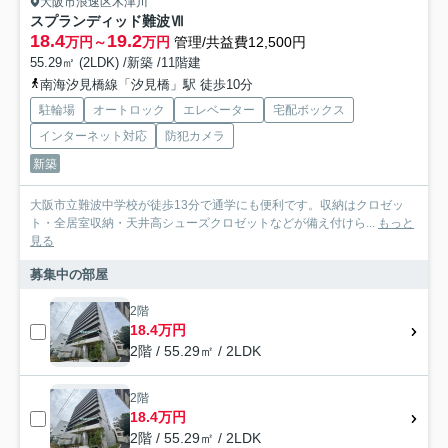
大阪市浪速区木津川
スプランディッド難波Ⅶ
18.4
19.2
万円～
万円
管理/共益費12,500円
55.29㎡ (2LDK) /新築 /11階建
南海汐見橋線「汐見橋」駅 徒歩10分
駐輪場
オートロック
エレベーター
宅配ボックス
インターネット対応
防犯カメラ
新築
大阪市立難波中学校が徒歩13分で通学にも便利です。収納はクロゼッ
ト・全居室収納・天井高シューズクロゼットなどが備え付けら...
もっと
見る
募集中の部屋
2階
18.4万円
2階 / 55.29㎡ / 2LDK
2階
18.4万円
2階 / 55.29㎡ / 2LDK