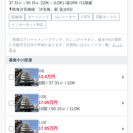
37.31㎡～50.15㎡ (1DK～1LDK) /築18年 /11階建
南海汐見橋線「汐見橋」駅 徒歩8分
駐輪場
オートロック
エレベーター
CATV
宅配ボックス
インターネット対応
「南堀江アパートメントグランデ」のここがイチオシ。徒歩7分の場所
に大阪市立日吉小学校があります。共用部にはエレベータ・敷...
もっと
見る
募集中の部屋
6階
13.4万円
6階 / 37.31㎡ / 1DK
10階
17.05万円
10階 / 50.15㎡ / 1LDK
11階
17.95万円