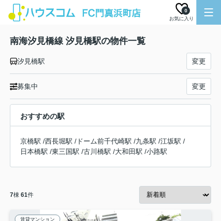
0
お気に入り
南海汐見橋線 汐見橋駅の物件一覧
汐見橋駅
変更
募集中
変更
おすすめの駅
京橋駅
/
西長堀駅
/
ドーム前千代崎駅
/
九条駅
/
江坂駅
/
日本橋駅
/
東三国駅
/
古川橋駅
/
大和田駅
/
小路駅
7
棟
61
件
賃貸マンション