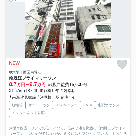
NEW
大阪市西区南堀江
南堀江プライマリーワン
8.7
9.7
万円～
万円
管理/共益費15,000円
31.57㎡ (1R～1LDK) /築19年 /12階建
南海汐見橋線「汐見橋」駅 徒歩4分
駐輪場
オートロック
エレベーター
CATV
宅配ボックス
インターネット対応
大阪市西区エリアでの住まいなら、住み心地も快適な「南堀江プライマ
リーワン」はいかがでしょうか。近くにはセブンイレブン 大...
もっと見