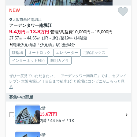
NEW
大阪市西区南堀江
アーデンタワー南堀江
9.4
13.8
万円～
万円
管理/共益費10,000円～15,000円
27.57㎡～44.55㎡ (1R～1K) /築19年 /14階建
南海汐見橋線「汐見橋」駅 徒歩4分
駐輪場
オートロック
エレベーター
宅配ボックス
インターネット対応
防犯カメラ
ぜひ一度見ていただきたい、「アーデンタワー南堀江」です。セブンイ
レブン 大阪南堀江4丁目店まで徒歩1分と近場にコンビニが...
もっと見
る
募集中の部屋
2階
13.6万円
2階 / 44.55㎡ / 1K
4階