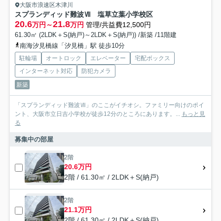
大阪市浪速区木津川
スプランディッド難波Ⅶ 塩草立葉小学校区
20.6
21.8
万円～
万円
管理/共益費12,500円
61.30㎡ (2LDK＋S(納戸)～2LDK＋S(納戸)) /新築 /11階建
南海汐見橋線「汐見橋」駅 徒歩10分
駐輪場
オートロック
エレベーター
宅配ボックス
インターネット対応
防犯カメラ
新築
「スプランディッド難波Ⅶ」のここがイチオシ。ファミリー向けのポイ
ント、大阪市立日吉小学校が徒歩12分のところにあります。...
もっと見
る
募集中の部屋
2階
20.6万円
2階 / 61.30㎡ / 2LDK＋S(納戸)
2階
21.1万円
2階 / 61.30㎡ / 2LDK＋S(納戸)