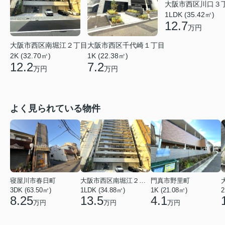
大阪市西区川口３
1LDK (35.42㎡)
12.7
万円
大阪市西区南堀江２丁目
大阪市西区千代崎１丁目
2K (32.70㎡)
1K (22.38㎡)
12.2
7.2
万円
万円
よく見られている物件
寝屋川市春日町
大阪市西区南堀江２丁目
門真市野里町
3DK (63.50㎡)
1LDK (34.88㎡)
1K (21.08㎡)
2
8.25
13.5
4.1
万円
万円
万円