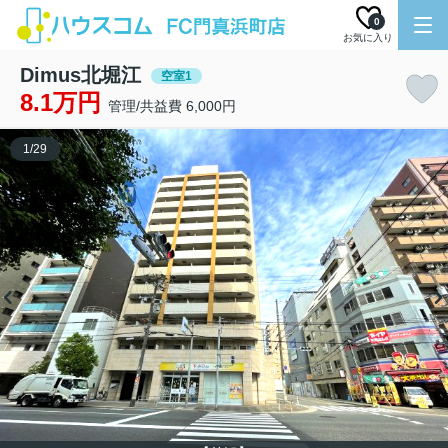
0
お気に入り
Dimus北堀江
空室1
8.1万円
管理/共益費 6,000円
1
/
29