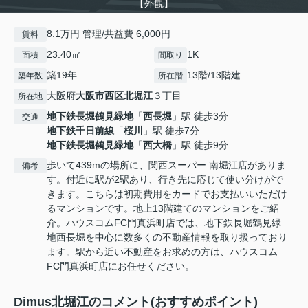
【外観】
8.1万円 管理/共益費 6,000円
賃料
23.40㎡
1K
面積
間取り
築19年
13階/13階建
築年数
所在階
大阪府
大阪市西区
北堀江
３丁目
所在地
地下鉄長堀鶴見緑地
「
西長堀
」駅 徒歩3分
交通
地下鉄千日前線
「
桜川
」駅 徒歩7分
地下鉄長堀鶴見緑地
「
西大橋
」駅 徒歩9分
歩いて439mの場所に、関西スーパー 南堀江店がありま
備考
す。付近に駅が2駅あり、行き先に応じて使い分けがで
きます。こちらは初期費用をカードでお支払いいただけ
るマンションです。地上13階建てのマンションをご紹
介。ハウスコムFC門真浜町店では、地下鉄長堀鶴見緑
地西長堀を中心に数多くの不動産情報を取り扱っており
ます。駅から近い不動産をお求めの方は、ハウスコム
FC門真浜町店にお任せください。
Dimus北堀江のコメント(おすすめポイント)