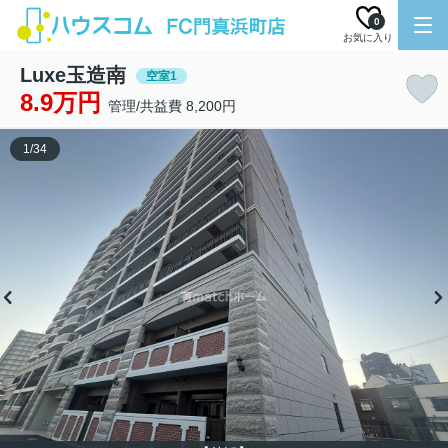
0
お気に入り
Luxe玉造南
空室1
8.9万円
管理/共益費 8,200円
1
/
34