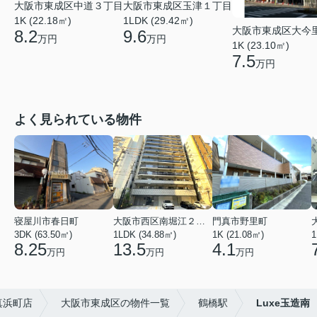
大阪市東成区中道３丁目
大阪市東成区玉津１丁目
1K (22.18㎡)
1LDK (29.42㎡)
大阪市東成区大今
8.2
9.6
万円
万円
1K (23.10㎡)
7.5
万円
よく見られている物件
寝屋川市春日町
大阪市西区南堀江２丁目
門真市野里町
3DK (63.50㎡)
1LDK (34.88㎡)
1K (21.08㎡)
1
8.25
13.5
4.1
万円
万円
万円
真浜町店
大阪市東成区の物件一覧
鶴橋駅
Luxe玉造南