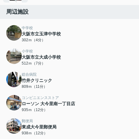
周辺施設
中学校
大阪市立玉津中学校
302ｍ（4分）
小学校
大阪市立大成小学校
512ｍ（7分）
総合病院
竹井クリニック
809ｍ（11分）
コンビニエンスストア
ローソン 大今里南一丁目店
935ｍ（12分）
郵便局
東成大今里郵便局
938ｍ（12分）