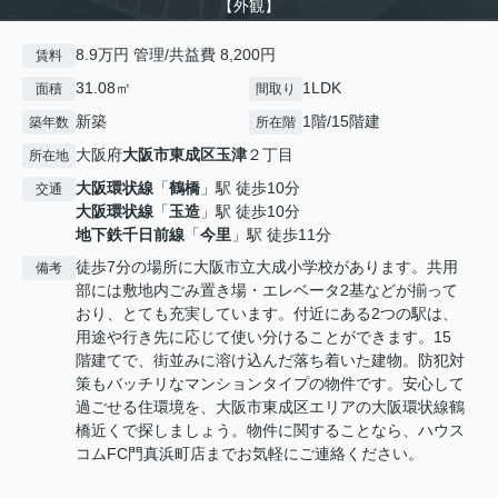
【外観】
8.9万円 管理/共益費 8,200円
賃料
31.08㎡
1LDK
面積
間取り
新築
1階/15階建
築年数
所在階
大阪府
大阪市東成区
玉津
２丁目
所在地
大阪環状線
「
鶴橋
」駅 徒歩10分
交通
大阪環状線
「
玉造
」駅 徒歩10分
地下鉄千日前線
「
今里
」駅 徒歩11分
徒歩7分の場所に大阪市立大成小学校があります。共用
備考
部には敷地内ごみ置き場・エレベータ2基などが揃って
おり、とても充実しています。付近にある2つの駅は、
用途や行き先に応じて使い分けることができます。15
階建てで、街並みに溶け込んだ落ち着いた建物。防犯対
策もバッチリなマンションタイプの物件です。安心して
過ごせる住環境を、大阪市東成区エリアの大阪環状線鶴
橋近くで探しましょう。物件に関することなら、ハウス
コムFC門真浜町店までお気軽にご連絡ください。