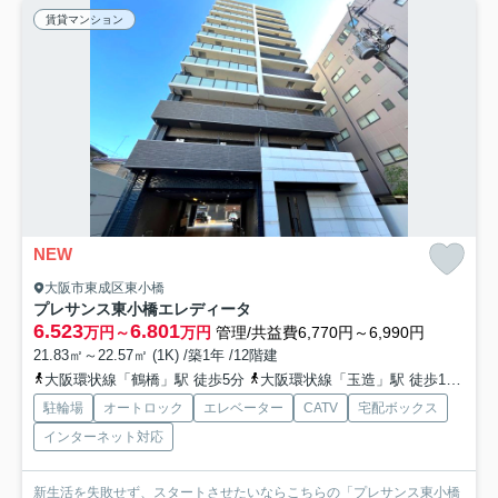
賃貸マンション
NEW
大阪市東成区東小橋
プレサンス東小橋エレディータ
6.523
6.801
万円～
万円
管理/共益費6,770円～6,990円
21.83㎡～22.57㎡ (1K) /築1年 /12階建
大阪環状線「鶴橋」駅 徒歩5分
大阪環状線「玉造」駅 徒歩12分
地
駐輪場
オートロック
エレベーター
CATV
宅配ボックス
インターネット対応
新生活を失敗せず、スタートさせたいならこちらの「プレサンス東小橋