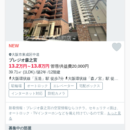
NEW
大阪市東成区中道
プレジオ森之宮
13.2
13.8
万円～
万円
管理/共益費20,000円
39.71㎡ (1LDK) /築2年 /12階建
大阪環状線「玉造」駅 徒歩7分
大阪環状線「森ノ宮」駅 徒歩8分
駐輪場
オートロック
エレベーター
宅配ボックス
インターネット対応
防犯カメラ
新着情報：プレジオ森之宮の空室情報ならコチラ。セキュリティ面は、
オートロック・TVインターホンなどを備え付けているので安...
もっと見
る
募集中の部屋