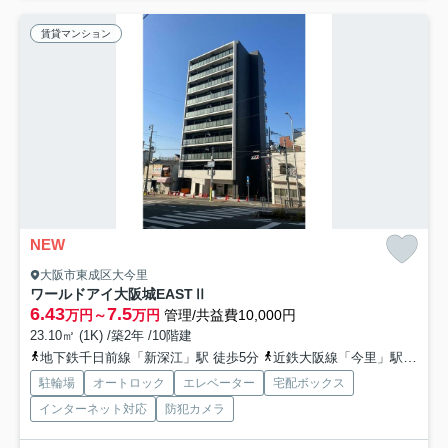
賃貸マンション
NEW
大阪市東成区大今里
ワールドアイ大阪城EASTⅡ
6.43
7.5
万円～
万円
管理/共益費10,000円
23.10㎡ (1K) /築2年 /10階建
地下鉄千日前線「新深江」駅 徒歩5分
近鉄大阪線「今里」駅 徒歩7分
駐輪場
オートロック
エレベーター
宅配ボックス
インターネット対応
防犯カメラ