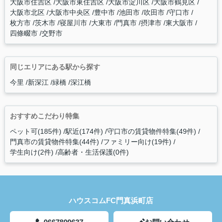
大阪市住吉区
大阪市東住吉区
大阪市淀川区
大阪市鶴見区
大阪市北区
大阪市中央区
豊中市
池田市
吹田市
守口市
枚方市
茨木市
寝屋川市
大東市
門真市
摂津市
東大阪市
四條畷市
交野市
同じエリアにある駅から探す
今里
新深江
緑橋
深江橋
おすすめこだわり特集
ペット可(185件)
駅近(174件)
守口市の賃貸物件特集(49件)
門真市の賃貸物件特集(44件)
ファミリー向け(19件)
学生向け(2件)
高齢者・生活保護(0件)
ハウスコムFC門真浜町店