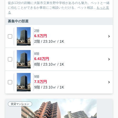
徒歩13分の距離に大阪市立東生野中学校があるのも魅力。ペットと一緒
に住むことができるか事前にご相談いただける、ペット相談...
もっと見
る
募集中の部屋
2階
6.5万円
2階 / 23.10㎡ / 1K
8階
6.43万円
8階 / 23.10㎡ / 1K
9階
7.5万円
9階 / 23.10㎡ / 1K
賃貸マンション