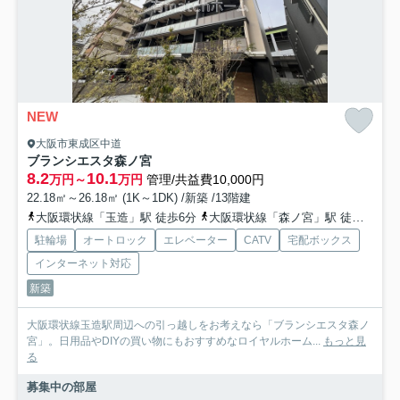
NEW
大阪市東成区中道
ブランシエスタ森ノ宮
8.2
10.1
万円～
万円
管理/共益費10,000円
22.18㎡～26.18㎡ (1K～1DK) /新築 /13階建
大阪環状線「玉造」駅 徒歩6分
大阪環状線「森ノ宮」駅 徒歩8分
駐輪場
オートロック
エレベーター
CATV
宅配ボックス
インターネット対応
新築
大阪環状線玉造駅周辺への引っ越しをお考えなら「ブランシエスタ森ノ
宮」。日用品やDIYの買い物にもおすすめなロイヤルホーム...
もっと見
る
募集中の部屋