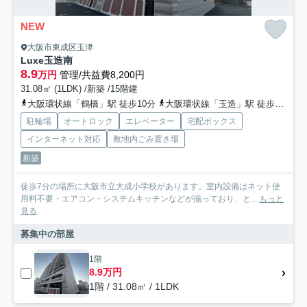
NEW
大阪市東成区玉津
Luxe玉造南
8.9
万円
管理/共益費8,200円
31.08㎡ (1LDK) /新築 /15階建
大阪環状線「鶴橋」駅 徒歩10分
大阪環状線「玉造」駅 徒歩10分
駐輪場
オートロック
エレベーター
宅配ボックス
インターネット対応
敷地内ごみ置き場
新築
徒歩7分の場所に大阪市立大成小学校があります。室内設備はネット使
用料不要・エアコン・システムキッチンなどが揃っており、と...
もっと
見る
募集中の部屋
1階
8.9万円
1階 / 31.08㎡ / 1LDK