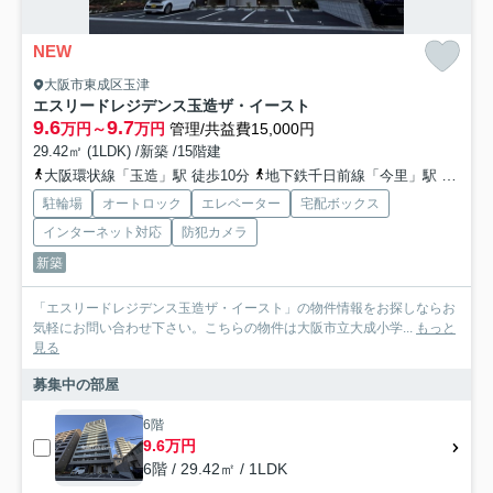
NEW
大阪市東成区玉津
エスリードレジデンス玉造ザ・イースト
9.6
9.7
万円～
万円
管理/共益費15,000円
29.42㎡ (1LDK) /新築 /15階建
大阪環状線「玉造」駅 徒歩10分
地下鉄千日前線「今里」駅 徒歩11分
駐輪場
オートロック
エレベーター
宅配ボックス
インターネット対応
防犯カメラ
新築
「エスリードレジデンス玉造ザ・イースト」の物件情報をお探しならお
気軽にお問い合わせ下さい。こちらの物件は大阪市立大成小学...
もっと
見る
募集中の部屋
6階
9.6万円
6階 / 29.42㎡ / 1LDK