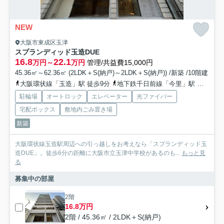
NEW
大阪市東成区玉津
スプランディッド玉造DUE
16.8
22.1
万円～
万円
管理/共益費15,000円
45.36㎡～62.36㎡ (2LDK＋S(納戸)～2LDK＋S(納戸)) /新築 /10階建
大阪環状線「玉造」駅 徒歩9分
地下鉄千日前線「今里」駅 徒歩12分
駐輪場
オートロック
エレベーター
光ファイバー
宅配ボックス
敷地内ごみ置き場
新築
大阪環状線玉造駅周辺への引っ越しをお考えなら「スプランディッド玉
造DUE」。徒歩6分の距離に大阪市立玉津中学校があるのも...
もっと見
る
募集中の部屋
2階
16.8万円
2階 / 45.36㎡ / 2LDK＋S(納戸)