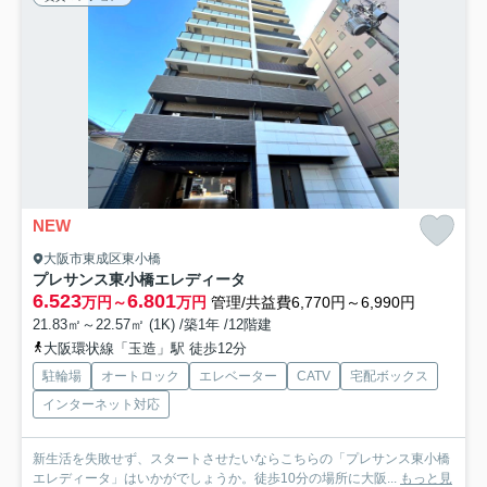
NEW
大阪市東成区東小橋
プレサンス東小橋エレディータ
6.523
6.801
万円～
万円
管理/共益費6,770円～6,990円
21.83㎡～22.57㎡ (1K) /築1年 /12階建
大阪環状線「玉造」駅 徒歩12分
駐輪場
オートロック
エレベーター
CATV
宅配ボックス
インターネット対応
新生活を失敗せず、スタートさせたいならこちらの「プレサンス東小橋
エレディータ」はいかがでしょうか。徒歩10分の場所に大阪...
もっと見