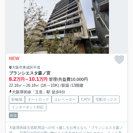
NEW
大阪市東成区中道
ブランシエスタ森ノ宮
8.2
10.1
万円～
万円
管理/共益費10,000円
22.18㎡～26.18㎡ (1K～1DK) /新築 /13階建
大阪環状線「玉造」駅 徒歩6分
駐輪場
オートロック
エレベーター
CATV
宅配ボックス
インターネット対応
新築
大阪環状線玉造駅周辺への引っ越しをお考えなら「ブランシエスタ森ノ