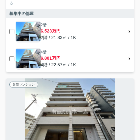
る
募集中の部屋
2階
6.523万円
2階 / 21.83㎡ / 1K
4階
6.801万円
4階 / 22.57㎡ / 1K
賃貸マンション