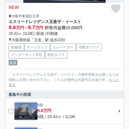
NEW
大阪市東成区玉津
エスリードレジデンス玉造ザ・イースト
9.6
9.7
万円～
万円
管理/共益費15,000円
29.42㎡ (1LDK) /新築 /15階建
大阪環状線「玉造」駅 徒歩10分
駐輪場
オートロック
エレベーター
宅配ボックス
インターネット対応
防犯カメラ
新築
「エスリードレジデンス玉造ザ・イースト」の物件情報をお探しならお
気軽にお問い合わせ下さい。こちらの物件は大阪市立大成小学...
もっと
見る
募集中の部屋
6階
9.6万円
6階 / 29.42㎡ / 1LDK