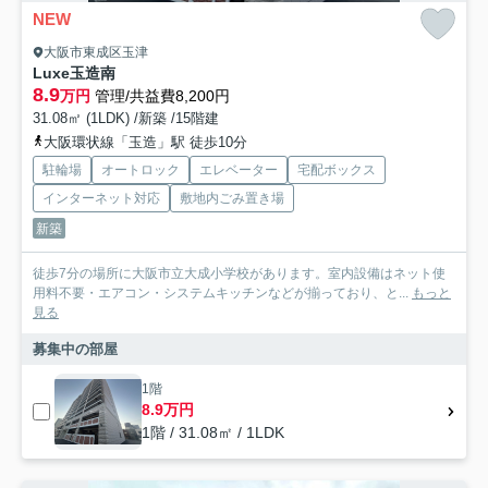
NEW
大阪市東成区玉津
Luxe玉造南
8.9
万円
管理/共益費8,200円
31.08㎡ (1LDK) /新築 /15階建
大阪環状線「玉造」駅 徒歩10分
駐輪場
オートロック
エレベーター
宅配ボックス
インターネット対応
敷地内ごみ置き場
新築
徒歩7分の場所に大阪市立大成小学校があります。室内設備はネット使
用料不要・エアコン・システムキッチンなどが揃っており、と...
もっと
見る
募集中の部屋
1階
8.9万円
1階 / 31.08㎡ / 1LDK