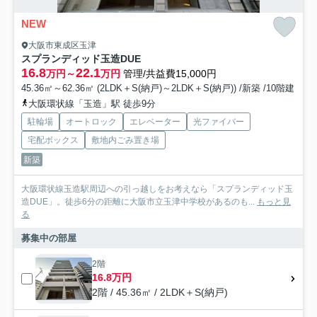
NEW
大阪市東成区玉津
スプランディッド玉造DUE
16.8
22.1
万円～
万円
管理/共益費15,000円
45.36㎡～62.36㎡ (2LDK＋S(納戸)～2LDK＋S(納戸)) /新築 /10階建
大阪環状線「玉造」駅 徒歩9分
駐輪場
オートロック
エレベーター
光ファイバー
宅配ボックス
敷地内ごみ置き場
新築
大阪環状線玉造駅周辺への引っ越しをお考えなら「スプランディッド玉
造DUE」。徒歩6分の距離に大阪市立玉津中学校があるのも...
もっと見
る
募集中の部屋
2階
16.8万円
2階 / 45.36㎡ / 2LDK＋S(納戸)