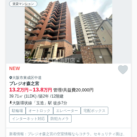
賃貸マンション
NEW
大阪市東成区中道
プレジオ森之宮
13.2
13.8
万円～
万円
管理/共益費20,000円
39.71㎡ (1LDK) /築2年 /12階建
大阪環状線「玉造」駅 徒歩7分
駐輪場
オートロック
エレベーター
宅配ボックス
インターネット対応
防犯カメラ
新着情報：プレジオ森之宮の空室情報ならコチラ。セキュリティ面は、