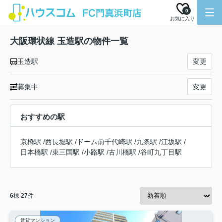
0
お気に入り
大阪環状線 玉造駅の物件一覧
玉造駅
変更
募集中
変更
おすすめの駅
京橋駅
/
西長堀駅
/
ドーム前千代崎駅
/
九条駅
/
江坂駅
/
日本橋駅
/
東三国駅
/
小路駅
/
古川橋駅
/
谷町九丁目駅
6
棟
27
件
賃貸マンション