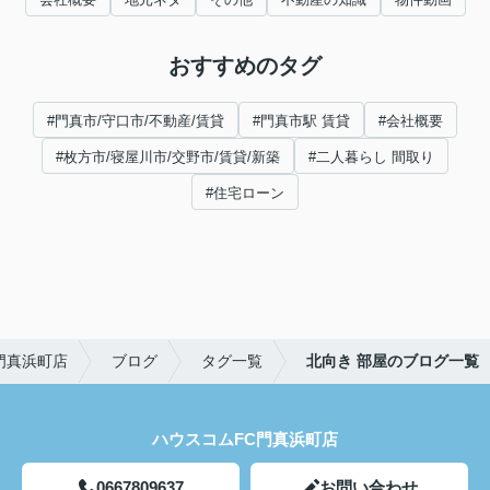
おすすめのタグ
#門真市/守口市/不動産/賃貸
#門真市駅 賃貸
#会社概要
#枚方市/寝屋川市/交野市/賃貸/新築
#二人暮らし 間取り
#住宅ローン
門真浜町店
ブログ
タグ一覧
北向き 部屋のブログ一覧
ハウスコムFC門真浜町店
0667809637
お問い合わせ