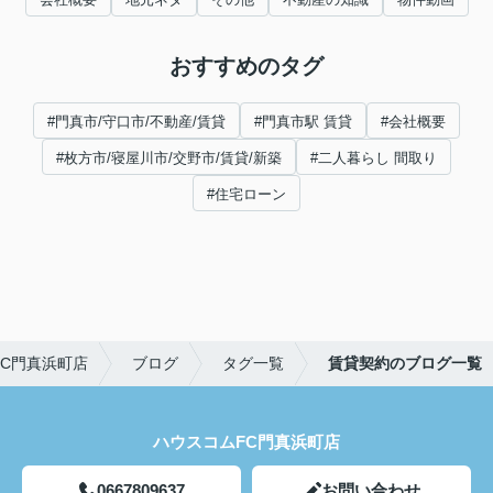
おすすめのタグ
#門真市/守口市/不動産/賃貸
#門真市駅 賃貸
#会社概要
#枚方市/寝屋川市/交野市/賃貸/新築
#二人暮らし 間取り
#住宅ローン
C門真浜町店
ブログ
タグ一覧
賃貸契約のブログ一覧
ハウスコムFC門真浜町店
0667809637
お問い合わせ