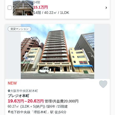
14階
15.1万円
14階 / 40.22㎡ / 1LDK
賃貸マンション
NEW
大阪市中央区材木町
プレジオ本町
19.6
20.6
万円～
万円
管理/共益費20,000円
60.27㎡ (1LDK＋S(納戸)) /築6年 /15階建
地下鉄中央線「堺筋本町」駅 徒歩6分