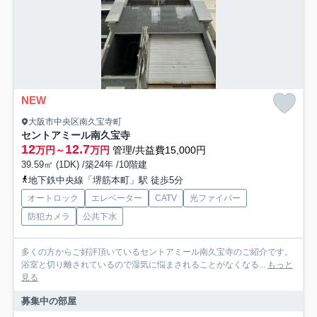
NEW
大阪市中央区南久宝寺町
セントアミール南久宝寺
12
12.7
万円～
万円
管理/共益費15,000円
39.59㎡ (1DK) /築24年 /10階建
地下鉄中央線「堺筋本町」駅 徒歩5分
オートロック
エレベーター
CATV
光ファイバー
防犯カメラ
公共下水
多くの方からご好評頂いているセントアミール南久宝寺のご紹介です。
浴室と切り離されているので湿気に悩まされることがなくなる...
もっと
見る
募集中の部屋