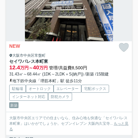
NEW
大阪市中央区常盤町
セイワパレス本町東
12.4
40
万円～
万円
管理/共益費8,500円
31.43㎡～68.44㎡ (1DK～2LDK＋S(納戸)) /新築 /15階建
地下鉄中央線「堺筋本町」駅 徒歩11分
駐輪場
オートロック
エレベーター
宅配ボックス
インターネット対応
防犯カメラ
新築
大阪市中央区エリアでの住まいなら、住み心地も快適な「セイワパレス
本町東」はいかがでしょうか。セブンイレブン 大阪内久宝寺...
もっと見
る