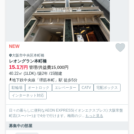
NEW
大阪市中央区本町橋
レオングラン本町橋
15.1
万円
管理/共益費15,000円
40.22㎡ (1LDK) /築2年 /15階建
地下鉄中央線「堺筋本町」駅 徒歩5分
駐輪場
オートロック
エレベーター
CATV
宅配ボックス
インターネット対応
日々の暮らしに便利なAEON EXPRESS(イオンエクスプレス) 大阪常盤
町店(スーパー)まで4分で行けます。梅雨のジ...
もっと見る
募集中の部屋