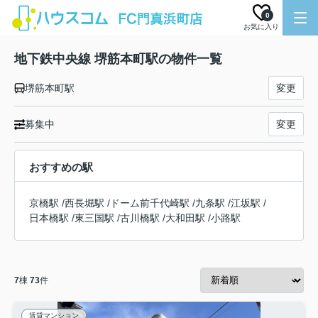
0
お気に入り
地下鉄中央線 堺筋本町駅の物件一覧
堺筋本町駅
変更
募集中
変更
おすすめの駅
京橋駅
/
西長堀駅
/
ドーム前千代崎駅
/
九条駅
/
江坂駅
/
日本橋駅
/
東三国駅
/
古川橋駅
/
大和田駅
/
小路駅
7
棟
73
件
賃貸マンション