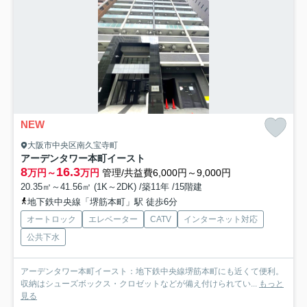
NEW
大阪市中央区南久宝寺町
アーデンタワー本町イースト
8
16.3
万円～
万円
管理/共益費6,000円～9,000円
20.35㎡～41.56㎡ (1K～2DK) /築11年 /15階建
地下鉄中央線「堺筋本町」駅 徒歩6分
オートロック
エレベーター
CATV
インターネット対応
公共下水
アーデンタワー本町イースト：地下鉄中央線堺筋本町にも近くて便利。
収納はシューズボックス・クロゼットなどが備え付けられてい...
もっと
見る