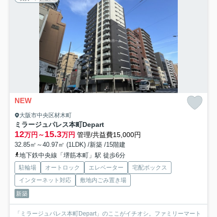
NEW
大阪市中央区材木町
ミラージュパレス本町Depart
12
15.3
万円～
万円
管理/共益費15,000円
32.85㎡～40.97㎡ (1LDK) /新築 /15階建
地下鉄中央線「堺筋本町」駅 徒歩6分
駐輪場
オートロック
エレベーター
宅配ボックス
インターネット対応
敷地内ごみ置き場
新築
「ミラージュパレス本町Depart」のここがイチオシ。ファミリーマート