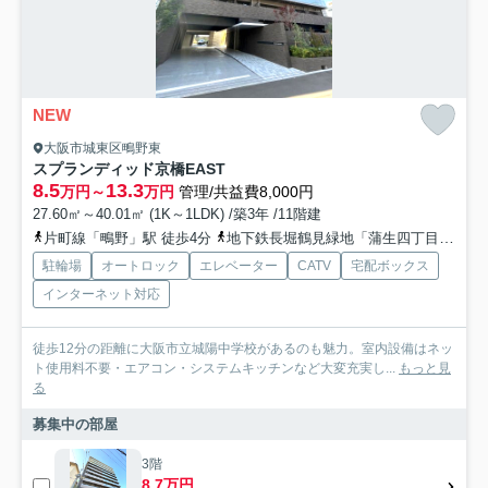
NEW
大阪市城東区鴫野東
スプランディッド京橋EAST
8.5
13.3
万円～
万円
管理/共益費8,000円
27.60㎡～40.01㎡ (1K～1LDK) /築3年 /11階建
片町線「鴫野」駅 徒歩4分
地下鉄長堀鶴見緑地「蒲生四丁目」駅 徒歩16分
駐輪場
オートロック
エレベーター
CATV
宅配ボックス
インターネット対応
徒歩12分の距離に大阪市立城陽中学校があるのも魅力。室内設備はネッ
ト使用料不要・エアコン・システムキッチンなど大変充実し...
もっと見
る
募集中の部屋
3階
8.7万円