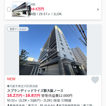
4階
10.5万円
4階 / 29.57㎡ / 1LDK
賃貸マンション
NEW
大阪市東淀川区西淡路
スプランディッドライズ新大阪ノース
16.2
16.8
万円～
万円
管理/共益費12,000円
50.02㎡ (1LDK＋S(納戸)～2LDK) /新築 /13階建
東海道本線「東淀川」駅 徒歩4分
地下鉄御堂筋線「東三国」駅 徒歩12分