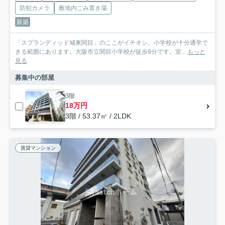
防犯カメラ
敷地内ごみ置き場
新築
「スプランディッド城東関目」のここがイチオシ。小学校が十分通学で
きる範囲にあります。大阪市立関目小学校が徒歩9分です。室...
もっと
見る
募集中の部屋
3階
18万円
3階 / 53.37㎡ / 2LDK
賃貸マンション