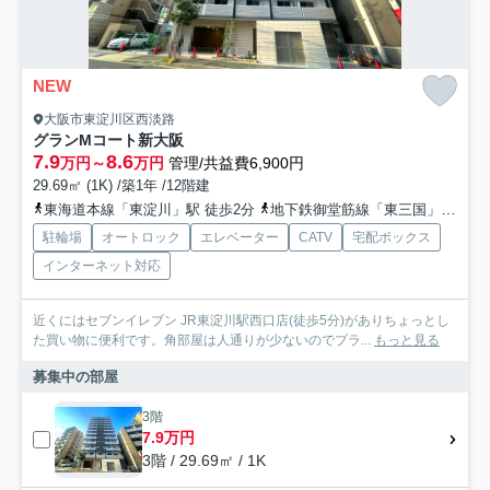
NEW
大阪市東淀川区西淡路
グランMコート新大阪
7.9
8.6
万円～
万円
管理/共益費6,900円
29.69㎡ (1K) /築1年 /12階建
東海道本線「東淀川」駅 徒歩2分
地下鉄御堂筋線「東三国」駅 徒歩12分
駐輪場
オートロック
エレベーター
CATV
宅配ボックス
インターネット対応
近くにはセブンイレブン JR東淀川駅西口店(徒歩5分)がありちょっとし
た買い物に便利です。角部屋は人通りが少ないのでプラ...
もっと見る
募集中の部屋
3階
7.9万円
3階 / 29.69㎡ / 1K