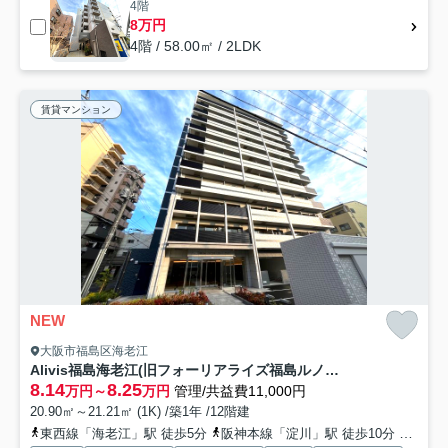
4階
8万円
4階 / 58.00㎡ / 2LDK
賃貸マンション
NEW
大阪市福島区海老江
Alivis福島海老江(旧フォーリアライズ福島ルノン)
8.14
8.25
万円～
万円
管理/共益費11,000円
20.90㎡～21.21㎡ (1K) /築1年 /12階建
東西線「海老江」駅 徒歩5分
阪神本線「淀川」駅 徒歩10分
地下鉄