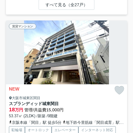
すべて見る（全27戸）
賃貸マンション
NEW
大阪市城東区関目
スプランディッド城東関目
18
万円
管理/共益費15,000円
53.37㎡ (2LDK) /新築 /9階建
京阪本線「関目」駅 徒歩5分
地下鉄今里筋線「関目成育」駅 徒歩5分
駐輪場
オートロック
エレベーター
インターネット対応