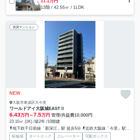
11.1万円
13階 / 42.55㎡ / 1LDK
賃貸マンション
NEW
大阪市東成区大今里
ワールドアイ大阪城EASTⅡ
6.43
7.5
万円～
万円
管理/共益費10,000円
23.10㎡ (1K) /築2年 /10階建
地下鉄千日前線「新深江」駅 徒歩5分
近鉄大阪線「今里」駅 徒歩7分
駐輪場
オートロック
エレベーター
宅配ボックス