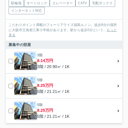
駐輪場
オートロック
エレベーター
CATV
宅配ボックス
インターネット対応
こだわりポイント満載のフォーリアライズ福島ルノン。徒歩8分の場所
に大阪市立海老江東小学校があります。駅から徒歩5分という...
もっと
見る
募集中の部屋
3階
8.14万円
3階 / 20.90㎡ / 1K
5階
8.25万円
5階 / 21.21㎡ / 1K
5階
8.25万円
5階 / 21.21㎡ / 1K