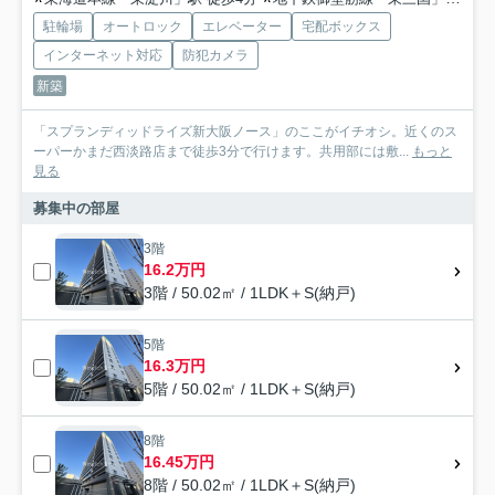
駐輪場
オートロック
エレベーター
宅配ボックス
インターネット対応
防犯カメラ
新築
「スプランディッドライズ新大阪ノース」のここがイチオシ。近くのス
ーパーかまだ西淡路店まで徒歩3分で行けます。共用部には敷...
もっと
見る
募集中の部屋
3階
16.2万円
3階 / 50.02㎡ / 1LDK＋S(納戸)
5階
16.3万円
5階 / 50.02㎡ / 1LDK＋S(納戸)
8階
16.45万円
8階 / 50.02㎡ / 1LDK＋S(納戸)