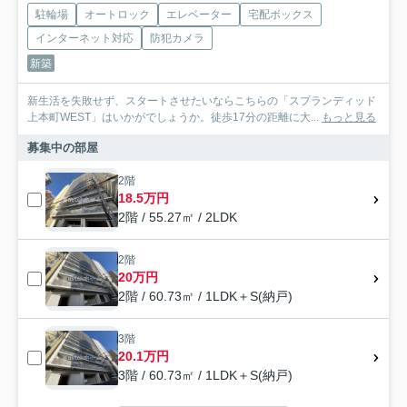
駐輪場
オートロック
エレベーター
宅配ボックス
インターネット対応
防犯カメラ
新築
新生活を失敗せず、スタートさせたいならこちらの「スプランディッド
上本町WEST」はいかがでしょうか。徒歩17分の距離に大...
もっと見る
募集中の部屋
2階
18.5万円
2階 / 55.27㎡ / 2LDK
2階
20万円
2階 / 60.73㎡ / 1LDK＋S(納戸)
3階
20.1万円
3階 / 60.73㎡ / 1LDK＋S(納戸)