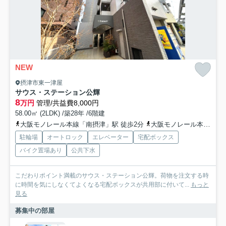
NEW
摂津市東一津屋
サウス・ステーション公輝
8
万円
管理/共益費8,000円
58.00㎡ (2LDK) /築28年 /6階建
大阪モノレール本線「南摂津」駅 徒歩2分
大阪モノレール本線「摂津」駅 徒歩25分
駐輪場
オートロック
エレベーター
宅配ボックス
バイク置場あり
公共下水
こだわりポイント満載のサウス・ステーション公輝。荷物を注文する時
に時間を気にしなくてよくなる宅配ボックスが共用部に付いて...
もっと
見る
募集中の部屋