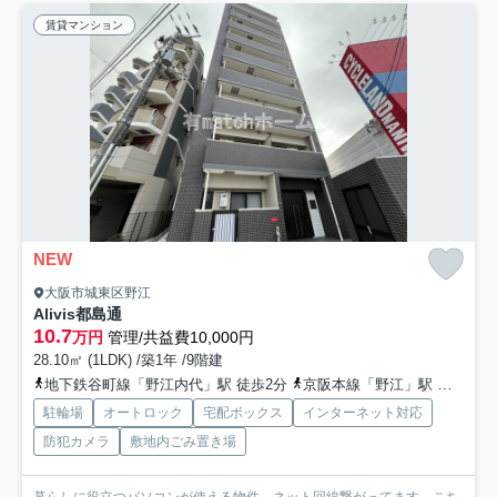
賃貸マンション
NEW
大阪市城東区野江
Alivis都島通
10.7
万円
管理/共益費10,000円
28.10㎡ (1LDK) /築1年 /9階建
地下鉄谷町線「野江内代」駅 徒歩2分
京阪本線「野江」駅 徒歩11分
駐輪場
オートロック
宅配ボックス
インターネット対応
防犯カメラ
敷地内ごみ置き場