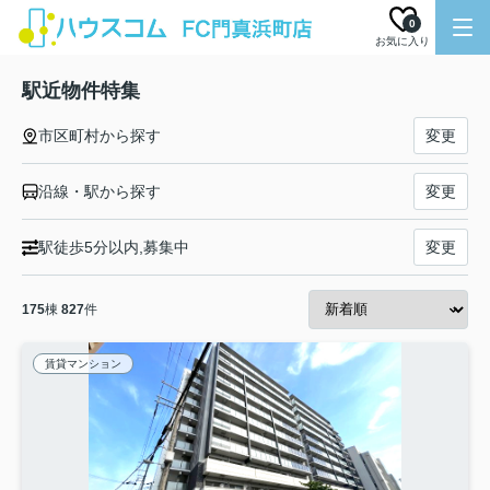
0
お気に入り
駅近物件特集
市区町村から探す
変更
沿線・駅から探す
変更
駅徒歩5分以内,募集中
変更
175
棟
827
件
賃貸マンション