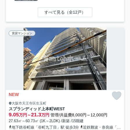
すべて見る（全12戸）
賃貸マンション
NEW
大阪市天王寺区生玉町
スプランディッド上本町WEST
9.05
21.3
万円～
万円
管理/共益費8,000円～12,000円
27.63㎡～60.73㎡ (1K～2LDK) /新築 /15階建
地下鉄谷町線「谷町九丁目」駅 徒歩3分
近鉄難波・奈良線「大阪上本町」駅 徒歩10分