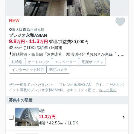
NEW
東大阪市高井田元町
プレジオ永和ASIAN
9.8
11.3
万円～
万円
管理/共益費30,000円
42.55㎡ (1LDK) /築1年 /15階建
近鉄難波・奈良線「河内永和」駅 徒歩4分
おおさか東線「ＪＲ河内永和」駅 徒歩4分
駐輪場
オートロック
エレベーター
宅配ボックス
インターネット対応
防犯カメラ
ぜひ一度見ていただきたい、「プレジオ永和ASIAN」です。こだわりポ
イント満載のプレジオ永和ASIAN。セキュリティ面は...
もっと見る
募集中の部屋
4階
11.3万円
4階 / 42.55㎡ / 1LDK