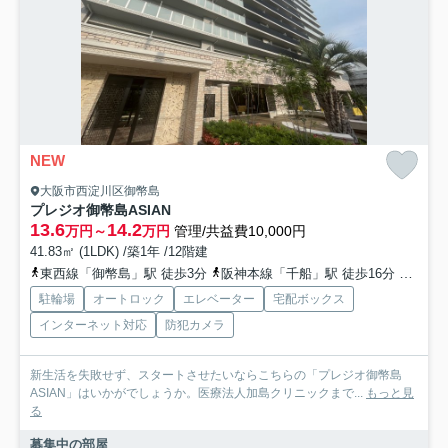
NEW
大阪市西淀川区御幣島
プレジオ御幣島ASIAN
13.6
14.2
万円～
万円
管理/共益費10,000円
41.83㎡ (1LDK) /築1年 /12階建
東西線「御幣島」駅 徒歩3分
阪神本線「千船」駅 徒歩16分
阪神本
駐輪場
オートロック
エレベーター
宅配ボックス
インターネット対応
防犯カメラ
新生活を失敗せず、スタートさせたいならこちらの「プレジオ御幣島
ASIAN」はいかがでしょうか。医療法人加島クリニックまで...
もっと見
る
募集中の部屋