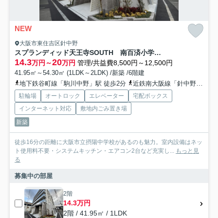
NEW
大阪市東住吉区針中野
スプランディッド天王寺SOUTH 南百済小学校区
14.3
20
万円～
万円
管理/共益費8,500円～12,500円
41.95㎡～54.30㎡ (1LDK～2LDK) /新築 /6階建
地下鉄谷町線「駒川中野」駅 徒歩2分
近鉄南大阪線「針中野」駅 徒歩6分
駐輪場
オートロック
エレベーター
宅配ボックス
インターネット対応
敷地内ごみ置き場
新築
徒歩16分の距離に大阪市立摂陽中学校があるのも魅力。室内設備はネッ
ト使用料不要・システムキッチン・エアコン2台など充実し...
もっと見
る
募集中の部屋
2階
14.3万円
2階 / 41.95㎡ / 1LDK