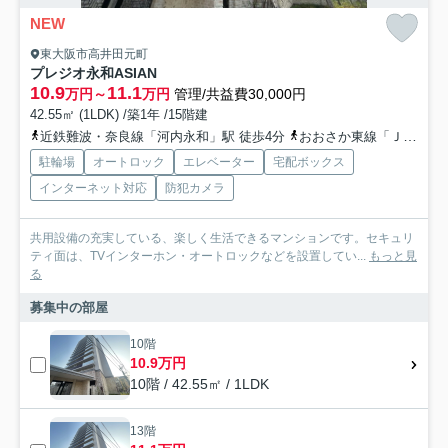
NEW
東大阪市高井田元町
プレジオ永和ASIAN
10.9
11.1
万円～
万円
管理/共益費30,000円
42.55㎡ (1LDK) /築1年 /15階建
近鉄難波・奈良線「河内永和」駅 徒歩4分
おおさか東線「ＪＲ河内永和」駅 徒歩4分
駐輪場
オートロック
エレベーター
宅配ボックス
インターネット対応
防犯カメラ
共用設備の充実している、楽しく生活できるマンションです。セキュリ
ティ面は、TVインターホン・オートロックなどを設置してい...
もっと見
る
募集中の部屋
10階
10.9万円
10階 / 42.55㎡ / 1LDK
13階