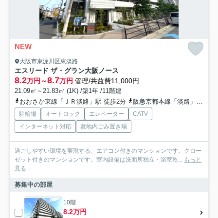
NEW
大阪市東淀川区東淡路
エスリード ザ・グラン大阪ノース
8.2
8.7
万円～
万円
管理/共益費11,000円
21.09㎡～21.83㎡ (1K) /築1年 /11階建
おおさか東線「ＪＲ淡路」駅 徒歩2分
阪急京都本線「淡路」駅 徒歩2分
駐輪場
オートロック
エレベーター
CATV
インターネット対応
敷地内ごみ置き場
過ごしやすい環境を実現する、エアコン付きのマンションです。クロー
ゼット付きのマンションです。室内設備は洗面所独立・浴室乾...
もっと
見る
募集中の部屋
10階
8.2万円