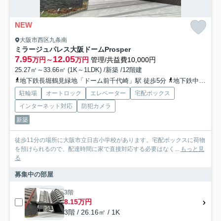
NEW
大阪市西区九条南
ミラージュパレス大阪ドームProsper
7.95
12.05
万円～
万円
管理/共益費10,000円
25.27㎡～33.66㎡ (1K～1LDK) /新築 /12階建
地下鉄長堀鶴見緑地「ドーム前千代崎」駅 徒歩5分
地下鉄中央線「九条」駅 徒歩6分
駐輪場
オートロック
エレベーター
宅配ボックス
インターネット対応
防犯カメラ
新築
徒歩11分の場所に大阪市立日吉小学校があります。宅配ボックスに荷物
を預けられるので、配達時間に家で直接対応する必要はなく...
もっと見
る
募集中の部屋
3階
8.15万円
3階 / 26.16㎡ / 1K