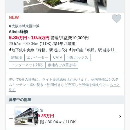
NEW
大阪市城東区中浜
Alivis緑橋
9.35
10.5
万円～
万円
管理/共益費10,000円
29.57㎡～30.04㎡ (1LDK) /築1年 /4階建
地下鉄中央線「緑橋」駅 徒歩5分
片町線「鴫野」駅 徒歩11分
大阪
駐輪場
エレベーター
CATV
宅配ボックス
インターネット対応
敷地内ごみ置き場
歩いて6分の場所に、ライト薬局緑橋店があります。室内設備はシステ
ムキッチン・追い焚き・照明付きなど充実した設備を備え付け...
もっと
見る
募集中の部屋
1階
9.35万円
1階 / 30.04㎡ / 1LDK