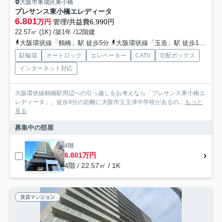
大阪市東成区東小橋
プレサンス東小橋エレディータ
6.801
万円
管理/共益費6,990円
22.57㎡ (1K) /築1年 /12階建
大阪環状線「鶴橋」駅 徒歩5分
大阪環状線「玉造」駅 徒歩12分
地
駐輪場
オートロック
エレベーター
CATV
宅配ボックス
インターネット対応
大阪環状線鶴橋駅周辺への引っ越しをお考えなら「プレサンス東小橋エ
レディータ」。徒歩9分の距離に大阪市立玉津中学校があるの...
もっと
見る
募集中の部屋
4階
6.801万円
4階 / 22.57㎡ / 1K
賃貸マンション