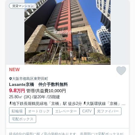
賃貸マンション
NEW
大阪市都島区東野田町
Lasante京橋 仲介手数料無料
9.8
万円
管理/共益費10,000円
25.80㎡ (1K) /築20年 /15階建
地下鉄長堀鶴見緑地「京橋」駅 徒歩2分
大阪環状線「京橋」駅 徒歩4分
駐輪場
オートロック
エレベーター
CATV
光ファイバー
宅配ボックス
徒歩6分の場所に桜ノ宮小学校があります。共用部には宅配ボックスが