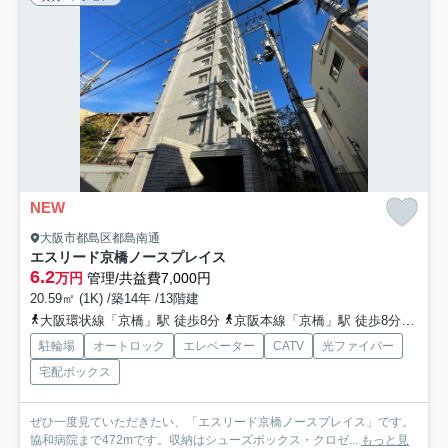
NEW
大阪市都島区都島南通
エスリード京橋ノースプレイス
6.2
万円
管理/共益費7,000円
20.59㎡ (1K) /築14年 /13階建
大阪環状線「京橋」駅 徒歩8分
京阪本線「京橋」駅 徒歩8分
地下
駐輪場
オートロック
エレベーター
CATV
光ファイバー
宅配ボックス
ぜひ一度見ていただきたい、「エスリード京橋ノースプレイス」です。
協和病院まで472mです。収納はシューズボックス・クロゼ...
もっと見