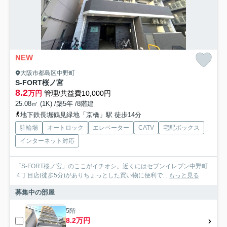
NEW
大阪市都島区中野町
S-FORT桜ノ宮
8.2
万円
管理/共益費10,000円
25.08㎡ (1K) /築5年 /8階建
地下鉄長堀鶴見緑地「京橋」駅 徒歩14分
駐輪場
オートロック
エレベーター
CATV
宅配ボックス
インターネット対応
「S-FORT桜ノ宮」のここがイチオシ。近くにはセブンイレブン中野町
４丁目店(徒歩5分)がありちょっとした買い物に便利で...
もっと見る
募集中の部屋
5階
8.2万円