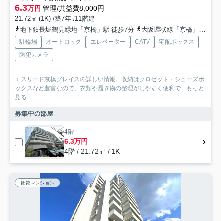
6.3
万円
管理/共益費8,000円
21.72㎡ (1K) /築7年 /11階建
地下鉄長堀鶴見緑地「京橋」駅 徒歩7分
大阪環状線「京橋」駅 徒歩10分
駐輪場
オートロック
エレベーター
CATV
宅配ボックス
防犯カメラ
エスリード京橋グレイスの詳しい情報。収納はクロゼット・シューズボ
ックスなど豊富なので、衣類や履き物の整理がしやすく便利で...
もっと
見る
募集中の部屋
4階
6.3万円
4階 / 21.72㎡ / 1K
賃貸マンション