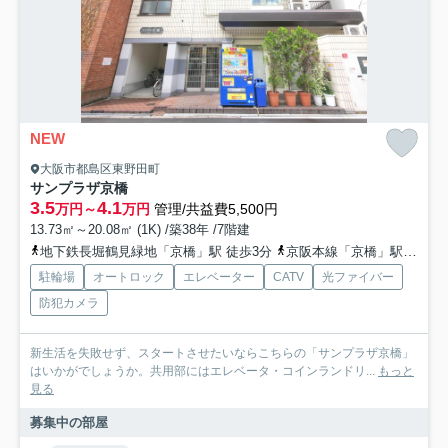
NEW
大阪市都島区東野田町
サンプラザ京橋
3.5
4.1
万円～
万円
管理/共益費5,500円
13.73㎡～20.08㎡ (1K) /築38年 /7階建
地下鉄長堀鶴見緑地「京橋」駅 徒歩3分
京阪本線「京橋」駅 徒歩7分
駐輪場
オートロック
エレベーター
CATV
光ファイバー
防犯カメラ
新生活を失敗せず、スタートさせたいならこちらの「サンプラザ京橋」
はいかがでしょうか。共用部にはエレベータ・コインランドリ...
もっと
見る
募集中の部屋