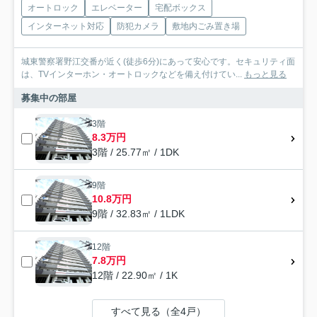
オートロック
エレベーター
宅配ボックス
インターネット対応
防犯カメラ
敷地内ごみ置き場
城東警察署野江交番が近く(徒歩6分)にあって安心です。セキュリティ面
は、TVインターホン・オートロックなどを備え付けてい...
もっと見る
募集中の部屋
3階
8.3万円
3階 / 25.77㎡ / 1DK
9階
10.8万円
9階 / 32.83㎡ / 1LDK
12階
7.8万円
12階 / 22.90㎡ / 1K
すべて見る（全4戸）