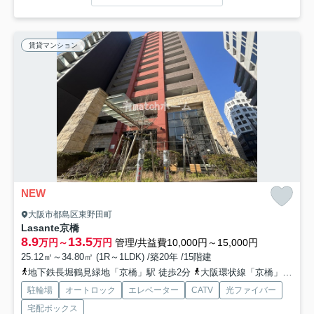
賃貸マンション
NEW
大阪市都島区東野田町
Lasante京橋
8.9
13.5
万円～
万円
管理/共益費10,000円～15,000円
25.12㎡～34.80㎡ (1R～1LDK) /築20年 /15階建
地下鉄長堀鶴見緑地「京橋」駅 徒歩2分
大阪環状線「京橋」駅 徒歩4分
駐輪場
オートロック
エレベーター
CATV
光ファイバー
宅配ボックス