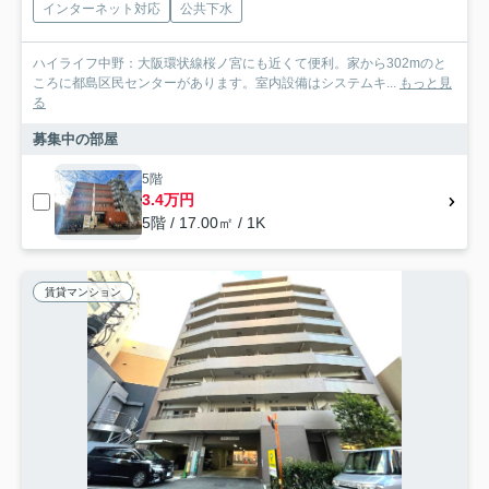
インターネット対応
公共下水
ハイライフ中野：大阪環状線桜ノ宮にも近くて便利。家から302mのと
ころに都島区民センターがあります。室内設備はシステムキ...
もっと見
る
募集中の部屋
5階
3.4万円
5階 / 17.00㎡ / 1K
賃貸マンション