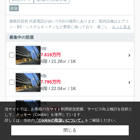
新築
都島区役所 代表電話が歩いて6分の場所にあります。室内設備はエアコ
ン・BS・システムキッチンなど豊富に揃っており、過ごし...
もっと見る
募集中の部屋
5階
7.619万円
5階 / 21.28㎡ / 1K
6階
7.795万円
6階 / 22.04㎡ / 1K
7階
11.31万円
当サイトでは、お客様の当サイト利用状況把握、サービス向上検討を目的と
して、クッキー（Cookie）を使用しています。
7階 / 32.68㎡ / 1LDK
詳しくは、当社の
「Cookieの取扱いについて」
をご確認ください。
閉じる
すべて見る（全4戸）