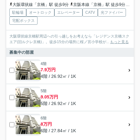
大阪環状線「京橋」駅 徒歩9分
京阪本線「京橋」駅 徒歩9分
地下
駐輪場
オートロック
エレベーター
CATV
光ファイバー
宅配ボックス
大阪環状線京橋駅周辺への引っ越しをお考えなら「レジデンス京橋スク
エア(旧ルクレ京橋)」。徒歩15分の場所に桜ノ宮小学校が...
もっと見る
募集中の部屋
4階
7.9万円
4階 / 26.92㎡ / 1K
5階
9.05万円
5階 / 26.92㎡ / 1K
6階
8万円
6階 / 27.84㎡ / 1K