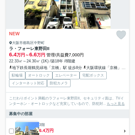
NEW
大阪市都島区中野町
ラ・フォーレ東野田II
6.4
6.6
万円～
万円
管理/共益費7,000円
22.33㎡～24.30㎡ (1K) /築18年 /8階建
地下鉄長堀鶴見緑地「京橋」駅 徒歩8分
大阪環状線「京橋」駅 徒歩10分
駐輪場
オートロック
エレベーター
宅配ボックス
インターネット対応
防犯カメラ
こだわりポイント満載のラフォーレ東野田II。セキュリティ面は、TVイ
ンターホン・オートロックなど充実しているので、防犯対...
もっと見る
募集中の部屋
3階
6.4万円