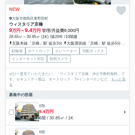
NEW
大阪市都島区東野田町
ウィスタリア京橋
9
9.4
万円～
万円
管理/共益費8,000円
28.65㎡～30.85㎡ (1K) /築20年 /10階建
京阪本線「京橋」駅 徒歩3分
大阪環状線「京橋」駅 徒歩5分
地下
駐輪場
オートロック
エレベーター
宅配ボックス
インターネット対応
防犯カメラ
ぜひ一度見ていただきたい、「ウィスタリア京橋 仲介手数料無料」で
す。セキュリティ面は、オートロック・TVインターホンなど...
もっと見
る
募集中の部屋
6階
9.4万円
6階 / 30.85㎡ / 1K
8階