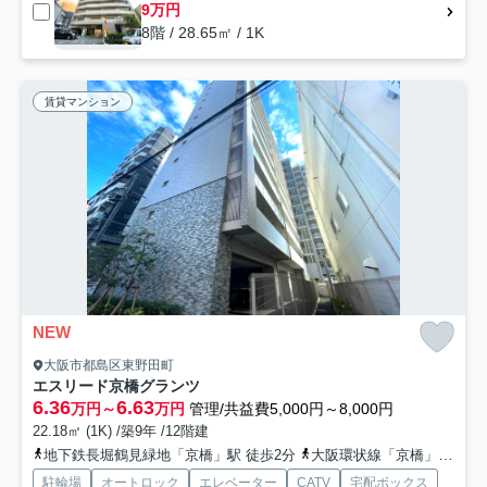
9万円
8階 / 28.65㎡ / 1K
賃貸マンション
NEW
大阪市都島区東野田町
エスリード京橋グランツ
6.36
6.63
万円～
万円
管理/共益費5,000円～8,000円
22.18㎡ (1K) /築9年 /12階建
地下鉄長堀鶴見緑地「京橋」駅 徒歩2分
大阪環状線「京橋」駅 徒歩6分
駐輪場
オートロック
エレベーター
CATV
宅配ボックス