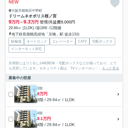
NEW
大阪市都島区中野町
ドリームネオポリス桜ノ宮
9
9.3
万円～
万円
管理/共益費9,000円
29.84㎡ (1LDK) /築18年 /12階建
地下鉄長堀鶴見緑地「京橋」駅 徒歩13分
駐輪場
オートロック
エレベーター
CATV
宅配ボックス
インターネット対応
共用部にはゴミ出し24時間OK・宅配ボックスなどが揃っており、とて
も充実しています。セキュリティ面は、TVインターホン・...
もっと見る
募集中の部屋
3階
9万円
3階 / 29.84㎡ / 1LDK
4階
9.1万円
4階 / 29.84㎡ / 1LDK