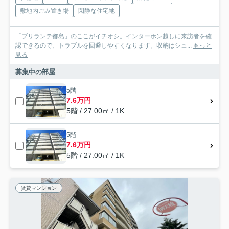
敷地内ごみ置き場
閑静な住宅地
「ブリランテ都島」のここがイチオシ。インターホン越しに来訪者を確
認できるので、トラブルを回避しやすくなります。収納はシュ...
もっと
見る
募集中の部屋
5階
7.6万円
5階 / 27.00㎡ / 1K
5階
7.6万円
5階 / 27.00㎡ / 1K
賃貸マンション