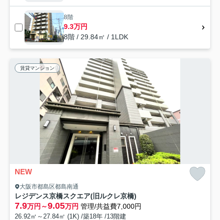
8階
9.3万円
8階 / 29.84㎡ / 1LDK
賃貸マンション
NEW
大阪市都島区都島南通
レジデンス京橋スクエア(旧ルクレ京橋)
7.9
9.05
万円～
万円
管理/共益費7,000円
26.92㎡～27.84㎡ (1K) /築18年 /13階建