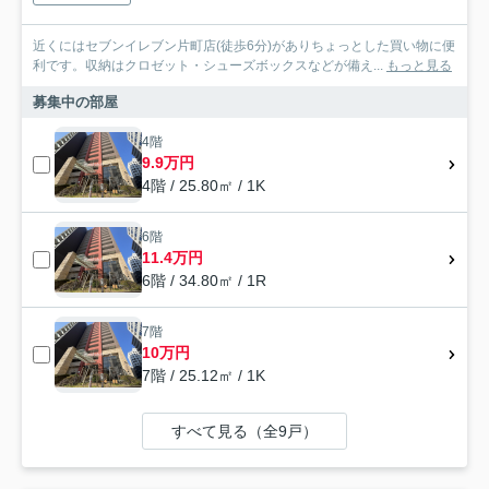
近くにはセブンイレブン片町店(徒歩6分)がありちょっとした買い物に便
利です。収納はクロゼット・シューズボックスなどが備え...
もっと見る
募集中の部屋
4階
9.9万円
4階 / 25.80㎡ / 1K
6階
11.4万円
6階 / 34.80㎡ / 1R
7階
10万円
7階 / 25.12㎡ / 1K
すべて見る（全9戸）