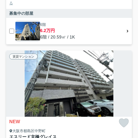
る
募集中の部屋
6階
6.2万円
6階 / 20.59㎡ / 1K
賃貸マンション
NEW
大阪市都島区中野町
エスリード京橋グレイス