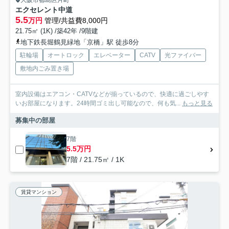
大阪市都島区片町
エクセレント中道
5.5
万円
管理/共益費8,000円
21.75㎡ (1K) /築42年 /9階建
地下鉄長堀鶴見緑地「京橋」駅 徒歩8分
駐輪場
オートロック
エレベーター
CATV
光ファイバー
敷地内ごみ置き場
室内設備はエアコン・CATVなどが揃っているので、快適に過ごしやす
いお部屋になります。24時間ゴミ出し可能なので、何も気...
もっと見る
募集中の部屋
7階
5.5万円
7階 / 21.75㎡ / 1K
賃貸マンション