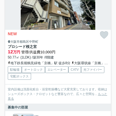
NEW
大阪市都島区中野町
プロシード桜之宮
12
万円
管理/共益費10,000円
50.77㎡ (1LDK) /築30年 /8階建
地下鉄長堀鶴見緑地「京橋」駅 徒歩8分
大阪環状線「京橋」駅 徒歩10分
駐輪場
オートロック
エレベーター
CATV
光ファイバー
宅配ボックス
室内設備は洗面化粧台・浴室乾燥機など大変充実しております。収納は
シューズボックス・クロゼットなど豊富なので、広々と空間を...
もっと
見る
募集中の部屋