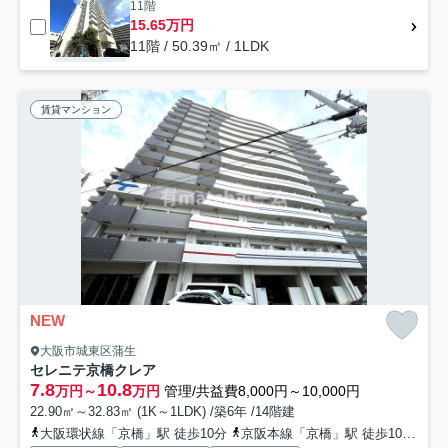
11階
15.65万円
11階 / 50.39㎡ / 1LDK
賃貸マンション
NEW
大阪市城東区蒲生
セレニテ京橋クレア
7.8
10.8
万円～
万円
管理/共益費8,000円～10,000円
22.90㎡～32.83㎡ (1K～1LDK) /築6年 /14階建
大阪環状線「京橋」駅 徒歩10分
京阪本線「京橋」駅 徒歩10分
地