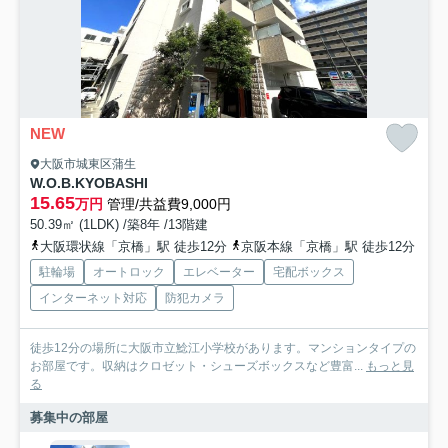
NEW
大阪市城東区蒲生
W.O.B.KYOBASHI
15.65
万円
管理/共益費9,000円
50.39㎡ (1LDK) /築8年 /13階建
大阪環状線「京橋」駅 徒歩12分
京阪本線「京橋」駅 徒歩12分
駐輪場
オートロック
エレベーター
宅配ボックス
インターネット対応
防犯カメラ
徒歩12分の場所に大阪市立鯰江小学校があります。マンションタイプの
お部屋です。収納はクロゼット・シューズボックスなど豊富...
もっと見
る
募集中の部屋