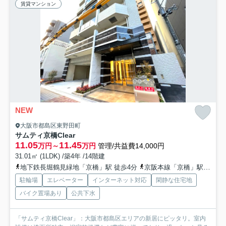
賃貸マンション
NEW
大阪市都島区東野田町
サムティ京橋Clear
11.05
11.45
万円～
万円
管理/共益費14,000円
31.01㎡ (1LDK) /築4年 /14階建
地下鉄長堀鶴見緑地「京橋」駅 徒歩4分
京阪本線「京橋」駅 徒歩5分
駐輪場
エレベーター
インターネット対応
閑静な住宅地
バイク置場あり
公共下水
「サムティ京橋Clear」：大阪市都島区エリアの新居にピッタリ。室内