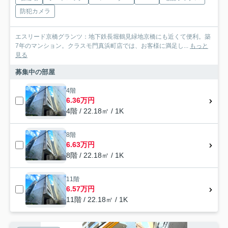
防犯カメラ
エスリード京橋グランツ：地下鉄長堀鶴見緑地京橋にも近くて便利。築
7年のマンション。クラスモ門真浜町店では、お客様に満足し...
もっと
見る
募集中の部屋
4階
6.36万円
4階 / 22.18㎡ / 1K
8階
6.63万円
8階 / 22.18㎡ / 1K
11階
6.57万円
11階 / 22.18㎡ / 1K