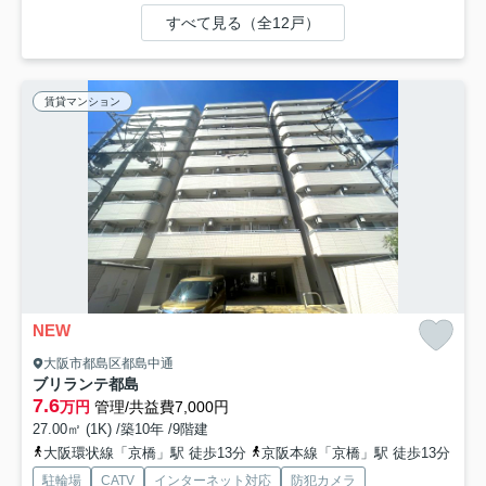
すべて見る（全12戸）
賃貸マンション
NEW
大阪市都島区都島中通
ブリランテ都島
7.6
万円
管理/共益費7,000円
27.00㎡ (1K) /築10年 /9階建
大阪環状線「京橋」駅 徒歩13分
京阪本線「京橋」駅 徒歩13分
駐輪場
CATV
インターネット対応
防犯カメラ