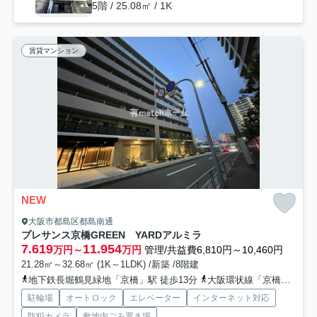
5階 / 25.08㎡ / 1K
賃貸マンション
NEW
大阪市都島区都島南通
プレサンス京橋GREEN YARDアルミラ
7.619
11.954
万円～
万円
管理/共益費6,810円～10,460円
21.28㎡～32.68㎡ (1K～1LDK) /新築 /8階建
地下鉄長堀鶴見緑地「京橋」駅 徒歩13分
大阪環状線「京橋」駅 徒歩12分
駐輪場
オートロック
エレベーター
インターネット対応
防犯カメラ
敷地内ごみ置き場