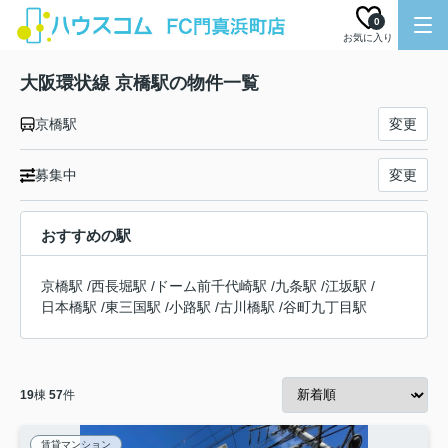
0
お気に入り
大阪環状線 京橋駅の物件一覧
京橋駅
変更
募集中
変更
おすすめの駅
京橋駅
/
西長堀駅
/
ドーム前千代崎駅
/
九条駅
/
江坂駅
/
日本橋駅
/
東三国駅
/
小路駅
/
古川橋駅
/
谷町九丁目駅
19
棟
57
件
賃貸マンション