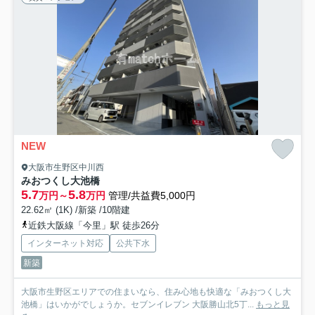
NEW
大阪市生野区中川西
みおつくし大池橋
5.7
5.8
万円～
万円
管理/共益費5,000円
22.62㎡ (1K) /新築 /10階建
近鉄大阪線「今里」駅 徒歩26分
インターネット対応
公共下水
新築
大阪市生野区エリアでの住まいなら、住み心地も快適な「みおつくし大
池橋」はいかがでしょうか。セブンイレブン 大阪勝山北5丁...
もっと見