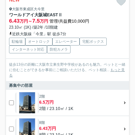
大阪市東成区大今里
ワールドアイ大阪城EASTⅡ
6.43
7.5
万円～
万円
管理/共益費10,000円
23.10㎡ (1K) /築2年 /10階建
近鉄大阪線「今里」駅 徒歩7分
駐輪場
オートロック
エレベーター
宅配ボックス
インターネット対応
防犯カメラ
徒歩13分の距離に大阪市立東生野中学校があるのも魅力。ペットと一緒
に住むことができるか事前にご相談いただける、ペット相談...
もっと見
る
募集中の部屋
2階
6.5万円
2階 / 23.10㎡ / 1K
8階
6.43万円
8階 / 23.10㎡ / 1K