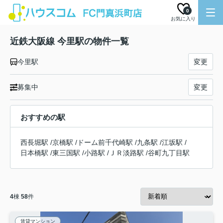
0
お気に入り
近鉄大阪線 今里駅の物件一覧
今里駅
変更
募集中
変更
おすすめの駅
西長堀駅
/
京橋駅
/
ドーム前千代崎駅
/
九条駅
/
江坂駅
/
日本橋駅
/
東三国駅
/
小路駅
/
ＪＲ淡路駅
/
谷町九丁目駅
4
棟
58
件
賃貸マンション