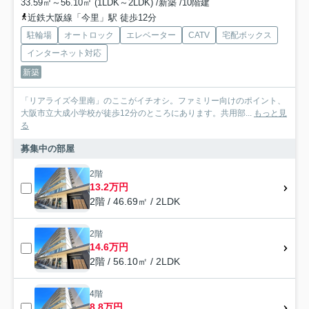
33.59㎡～56.10㎡ (1LDK～2LDK) /新築 /10階建
近鉄大阪線「今里」駅 徒歩12分
駐輪場
オートロック
エレベーター
CATV
宅配ボックス
インターネット対応
新築
「リアライズ今里南」のここがイチオシ。ファミリー向けのポイント、
大阪市立大成小学校が徒歩12分のところにあります。共用部...
もっと見
る
募集中の部屋
2階
13.2万円
2階 / 46.69㎡ / 2LDK
2階
14.6万円
2階 / 56.10㎡ / 2LDK
4階
8.8万円