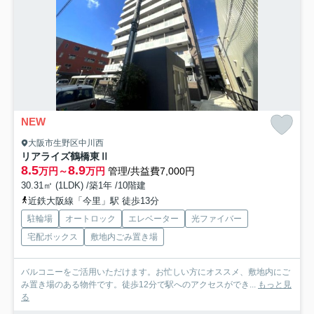
NEW
大阪市生野区中川西
リアライズ鶴橋東Ⅱ
8.5
8.9
万円～
万円
管理/共益費7,000円
30.31㎡ (1LDK) /築1年 /10階建
近鉄大阪線「今里」駅 徒歩13分
駐輪場
オートロック
エレベーター
光ファイバー
宅配ボックス
敷地内ごみ置き場
バルコニーをご活用いただけます。お忙しい方にオススメ、敷地内にご
み置き場のある物件です。徒歩12分で駅へのアクセスができ...
もっと見
る