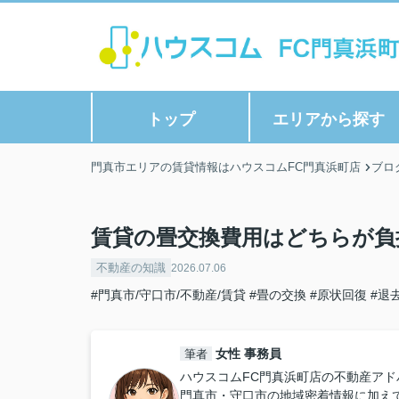
トップ
エリアから探す
門真市エリアの賃貸情報はハウスコムFC門真浜町店
ブロ
賃貸の畳交換費用はどちらが負
不動産の知識
2026.07.06
#門真市/守口市/不動産/賃貸
#畳の交換
#原状回復
#退
女性 事務員
筆者
ハウスコムFC門真浜町店の不動産アド
門真市・守口市の地域密着情報に加え