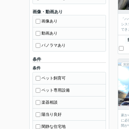
画像・動画あり
「ハ
画像あり
シス
でき
動画あり
パノラマあり
条件
賃貸
条件
ペット飼育可
ペット専用設備
楽器相談
陽当り良好
家か
に必
間が
閑静な住宅地