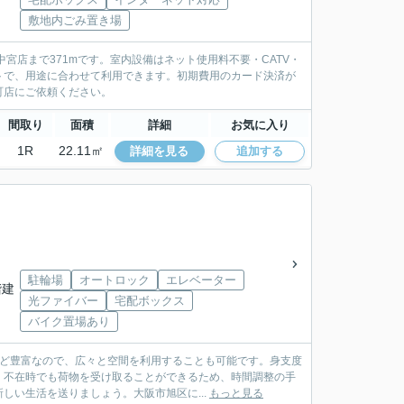
敷地内ごみ置き場
宮店まで371mです。室内設備はネット使用料不要・CATV・
トで、用途に合わせて利用できます。初期費用のカード決済が
町店にご依頼ください。
間取り
面積
詳細
お気に入り
1R
22.11㎡
詳細を見る
追加する
駐輪場
オートロック
エレベーター
階建
光ファイバー
宅配ボックス
バイク置場あり
など豊富なので、広々と空間を利用することも可能です。身支度
。不在時でも荷物を受け取ることができるため、時間調整の手
い生活を送りましょう。大阪市旭区に...
もっと見る