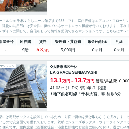
ーマルシェ 千林くらしエール館店まで288mです。室内設備はエアコン・フロー
。建物の共用部には安全性に優れているオートロック機能が付いております。不在
デザインに関して、自信をもって情報を提供できるマンションです。こちらはエレベー
部屋番号
所在階
賃料
管理費・共益費
敷金/保証金
礼金
5.3
-
9階
5,000円
0ヶ月
0ヶ月
万円
マンション
大阪市旭区
千林
LA GRACE SENBAYASHI
13.1
13.7
万円～
万円
管理/共益費10,00
41.03㎡ (1LDK) /築1年 /11階建
地下鉄谷町線
「
千林大宮
」駅 徒歩8分
部には宅配ボックスを設置しているため、対面で荷物を受け取らなくて済みます。セ
いるので安全面でも優れております。収納はシューズボックス・ウォークインクロ
く便利です。室内設備は洗面化粧台・浴室乾燥機など豊富に揃っており、過ごしやす