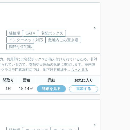
駐輪場
CATV
宅配ボックス
インターネット対応
敷地内ごみ置き場
閑静な住宅地
魅力。共用部には宅配ボックスが備え付けられているため、非対
けられているので、衣類や日用品の収納に重宝します。室内設
クラスモ門真浜町店では、地下鉄谷町線千...
もっと見る
間取り
面積
詳細
お気に入り
1R
18.14㎡
詳細を見る
追加する