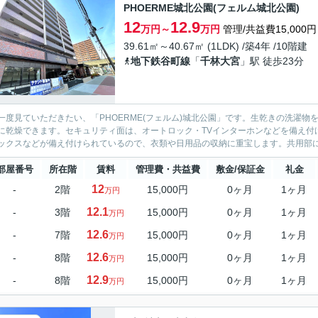
PHOERME城北公園(フェルム城北公園)
12
12.9
万円～
万円
管理/共益費15,000円
39.61㎡～40.67㎡ (1LDK) /築4年 /10階建
地下鉄谷町線
「
千林大宮
」駅 徒歩23分
一度見ていただきたい、「PHOERME(フェルム)城北公園」です。生乾きの洗濯
に乾燥できます。セキュリティ面は、オートロック・TVインターホンなどを備え付
ックスなどが備え付けられているので、衣類や日用品の収納に重宝します。共用部には
部屋番号
所在階
賃料
管理費・共益費
敷金/保証金
礼金
12
-
2階
15,000円
0ヶ月
1ヶ月
万円
12.1
-
3階
15,000円
0ヶ月
1ヶ月
万円
12.6
-
7階
15,000円
0ヶ月
1ヶ月
万円
12.6
-
8階
15,000円
0ヶ月
1ヶ月
万円
12.9
-
8階
15,000円
0ヶ月
1ヶ月
万円