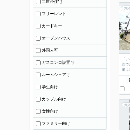
二世帯住宅
賃貸
フリーレント
カードキー
オープンハウス
外国人可
「ア
ガスコンロ設置可
面で
備は
ルームシェア可
学生向け
カップル向け
賃貸
女性向け
ファミリー向け