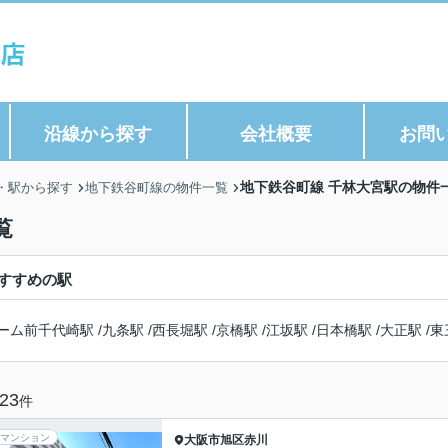
沿線から探す
会社概要
お問
地下鉄谷町線 千林大宮駅の物件
・駅から探す
地下鉄谷町線の物件一覧
覧
すすめの駅
ーム前千代崎駅
/
九条駅
/
西長堀駅
/
京橋駅
/
江坂駅
/
日本橋駅
/
大正駅
/
東
23
件
マンション
大阪市旭区
赤川