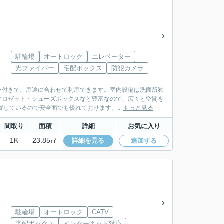
駐輪場
オートロック
エレベーター
光ファイバー
宅配ボックス
防犯カメラ
ー付きで、用途に合わせて利用できます。室内設備は洗面所独
クロゼット・シューズボックスなど豊富なので、広々と空間を
しているので安全面でも優れております。...
もっと見る
間取り
面積
詳細
お気に入り
1K
23.85㎡
詳細を見る
追加する
駐輪場
オートロック
CATV
宅配ボックス
インターネット対応