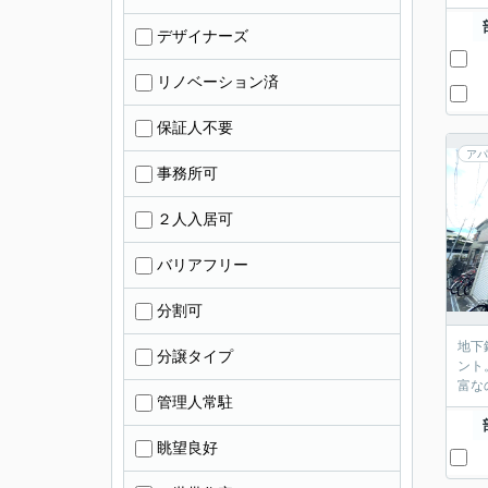
デザイナーズ
リノベーション済
保証人不要
アパ
事務所可
２人入居可
バリアフリー
分割可
地下
分譲タイプ
ント
富な
管理人常駐
眺望良好