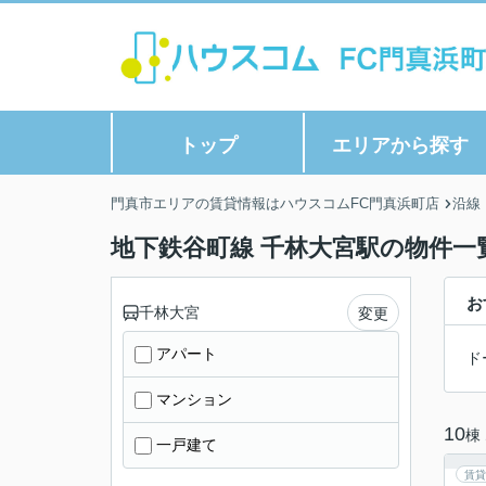
トップ
エリアから探す
門真市エリアの賃貸情報はハウスコムFC門真浜町店
沿線
地下鉄谷町線 千林大宮駅の物件一
お
千林大宮
変更
アパート
ド
マンション
10
棟
一戸建て
賃貸