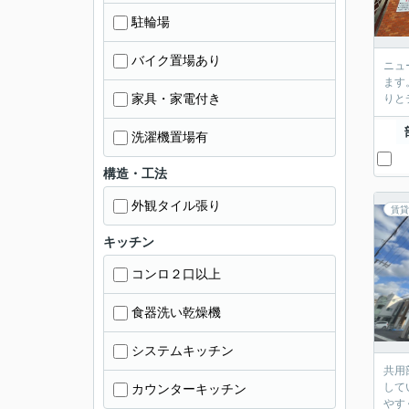
駐輪場
バイク置場あり
ニュ
ます
家具・家電付き
りと
洗濯機置場有
構造・工法
外観タイル張り
賃貸
キッチン
コンロ２口以上
食器洗い乾燥機
システムキッチン
共用
して
カウンターキッチン
やす