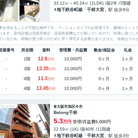
33.12㎡～40.24㎡ (1LDK) /築2年 /7階建
地下鉄谷町線
「
千林大宮
」駅 徒歩9分
車を停めることが可能な物件です。マンションタイプのお部屋です。建物のエント
ります。室内設備は洗面所独立・浴室乾燥機などが揃っているので、快適に過ごし
ているため、荷物の受け取りのために早く帰宅する必要がありません。収納はクロゼ
部屋番号
所在階
賃料
管理費・共益費
敷金/保証金
礼金
12.6
-
1階
10,000円
0ヶ月
1ヶ月
万円
13.35
-
3階
10,000円
0ヶ月
1ヶ月
万円
11.3
-
4階
10,000円
0ヶ月
1ヶ月
万円
13.45
-
4階
10,000円
0ヶ月
1ヶ月
万円
マンション
大阪市旭区
今市
Belong千林
5.3
万円
管理/共益費5,000円
22.59㎡ (1K) /築40年 /11階建
地下鉄谷町線
「
千林大宮
」駅 徒歩3分