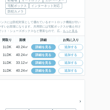
駐輪場
オートロック
エレベーター
宅配ボックス
インターネット対応
防犯カメラ
ランスには防犯対策として優れているオートロック機能が付い
やすいお部屋になります。共用部には宅配ボックスが備え付け
ット・シューズボックスなど豊富なので、広...
もっと見る
間取り
面積
詳細
お気に入り
1LDK
40.24㎡
詳細を見る
追加する
1LDK
40.24㎡
詳細を見る
追加する
1LDK
33.12㎡
詳細を見る
追加する
1LDK
40.24㎡
詳細を見る
追加する