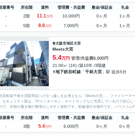
部屋番号
所在階
賃料
管理費・共益費
敷金/保証金
礼金
11.1
-
2階
10,000円
0ヶ月
1ヶ月
万円
8.6
-
5階
7,000円
0ヶ月
1ヶ月
万円
ート
大阪市旭区
大宮
Meets大宮
5.4
万円
管理/共益費6,000円
21.00㎡ (1K) /築10年 /3階建
地下鉄谷町線
「
千林大宮
」駅 徒歩5分
鉄谷町線千林大宮駅周辺への引っ越しをお考えなら「Meets大宮」。ファミリーマ
。セキュリティ面は、TVインターホン・オートロックなど充実しているので安心し
ので、衣類や履き物の整理がしやすく便利です。駐輪場付き物件です。ハウスコムFC
部屋番号
所在階
賃料
管理費・共益費
敷金/保証金
礼金
5.4
-
3階
6,000円
0ヶ月
0ヶ月
万円