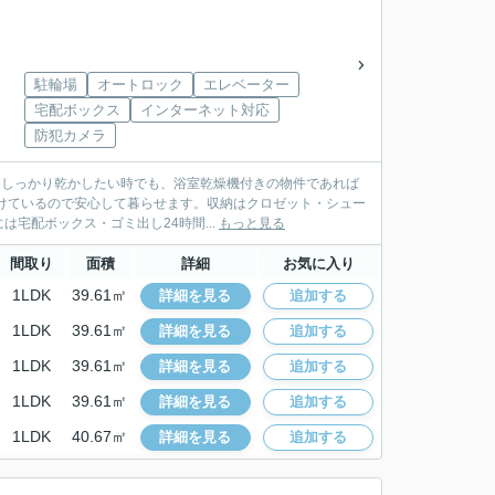
駐輪場
オートロック
エレベーター
宅配ボックス
インターネット対応
防犯カメラ
物をしっかり乾かしたい時でも、浴室乾燥機付きの物件であれば
けているので安心して暮らせます。収納はクロゼット・シュー
宅配ボックス・ゴミ出し24時間...
もっと見る
間取り
面積
詳細
お気に入り
1LDK
39.61㎡
詳細を見る
追加する
1LDK
39.61㎡
詳細を見る
追加する
1LDK
39.61㎡
詳細を見る
追加する
1LDK
39.61㎡
詳細を見る
追加する
1LDK
40.67㎡
詳細を見る
追加する