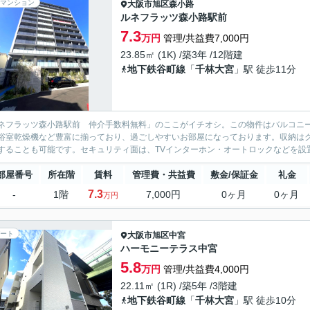
マンション
大阪市旭区
森小路
ルネフラッツ森小路駅前
7.3
万円
管理/共益費7,000円
23.85㎡ (1K) /築3年 /12階建
地下鉄谷町線
「
千林大宮
」駅 徒歩11分
ネフラッツ森小路駅前 仲介手数料無料」のここがイチオシ。この物件はバルコニ
浴室乾燥機など豊富に揃っており、過ごしやすいお部屋になっております。収納は
することも可能です。セキュリティ面は、TVインターホン・オートロックなどを設置
部屋番号
所在階
賃料
管理費・共益費
敷金/保証金
礼金
7.3
-
1階
7,000円
0ヶ月
0ヶ月
万円
ート
大阪市旭区
中宮
ハーモニーテラス中宮
5.8
万円
管理/共益費4,000円
22.11㎡ (1R) /築5年 /3階建
地下鉄谷町線
「
千林大宮
」駅 徒歩10分