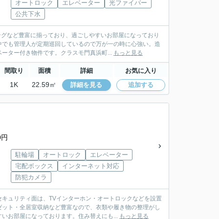
オートロック
エレベーター
光ファイバー
公共下水
リングなど豊富に揃っており、過ごしやすいお部屋になっており
中でも管理人が定期巡回しているので万が一の時に心強い。造
ター付き物件です。クラスモ門真浜町...
もっと見る
間取り
面積
詳細
お気に入り
1K
22.59㎡
詳細を見る
追加する
0円
駐輪場
オートロック
エレベーター
宅配ボックス
インターネット対応
防犯カメラ
キュリティ面は、TVインターホン・オートロックなどを設置
ゼット・全居室収納など豊富なので、衣類や履き物の整理がし
いお部屋になっております。住み替えにも...
もっと見る