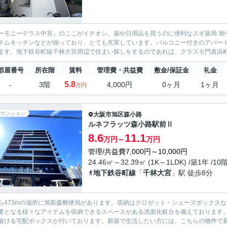
ーモニーテラス中宮」のここがイチオシ。薬や日用品を買うのに便利なスギ薬局 旭中
テムキッチンなどが揃っており、とても充実しています。バルコニー付きのアパー
ます。地下鉄谷町線千林大宮周辺で住まい探しをするのであれば、クラスモ門真浜
部屋番号
所在階
賃料
管理費・共益費
敷金/保証金
礼金
5.8
-
3階
4,000円
0ヶ月
1ヶ月
万円
マンション
大阪市旭区
森小路
ルネフラッツ森小路駅前Ⅱ
8.6
11.1
万円～
万円
管理/共益費7,000円～10,000円
24.46㎡～32.39㎡ (1K～1LDK) /築1年 /10
地下鉄谷町線
「
千林大宮
」駅 徒歩8分
ら473mの場所に旭新森郵便局があります。収納はクロゼット・シューズボックス
要となる様々なアイテムを収納できるスペースがある洗面化粧台を備えております
省ける宅配ボックスが付いております。新築で生活したい方には、こちらの物件で新し