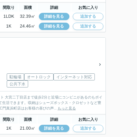
間取り
面積
詳細
お気に入り
1LDK
32.39㎡
詳細を見る
追加する
1K
24.46㎡
詳細を見る
追加する
駐輪場
オートロック
インターネット対応
公共下水
ート 大宮二丁目店まで徒歩2分と近場にコンビニがあるのもポイ
て生活できます。収納はシューズボックス・クロゼットなど豊
門真浜町店はお客様の喜びの声...
もっと見る
間取り
面積
詳細
お気に入り
1K
21.00㎡
詳細を見る
追加する