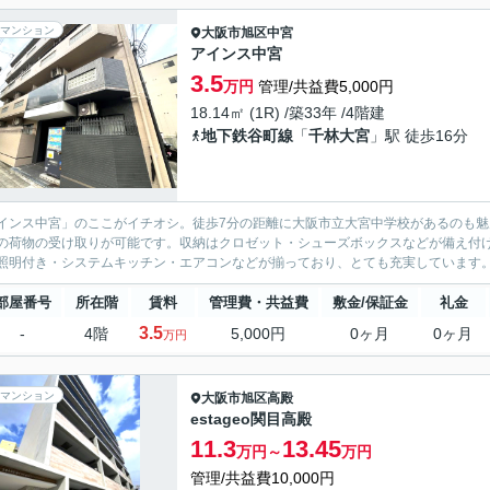
マンション
大阪市旭区
中宮
アインス中宮
3.5
万円
管理/共益費5,000円
18.14㎡ (1R) /築33年 /4階建
地下鉄谷町線
「
千林大宮
」駅 徒歩16分
インス中宮」のここがイチオシ。徒歩7分の距離に大阪市立大宮中学校があるのも
の荷物の受け取りが可能です。収納はクロゼット・シューズボックスなどが備え付
照明付き・システムキッチン・エアコンなどが揃っており、とても充実しています。
部屋番号
所在階
賃料
管理費・共益費
敷金/保証金
礼金
3.5
-
4階
5,000円
0ヶ月
0ヶ月
万円
マンション
大阪市旭区
高殿
estageo関目高殿
11.3
13.45
万円～
万円
管理/共益費10,000円