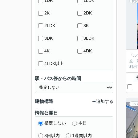
1DK
1LDK
賃貸
2K
2DK
2LDK
3K
3DK
3LDK
4K
4DK
「ル
立・
4LDK以上
利用
駅・バス停からの時間
建物構造
追加する
アパ
情報公開日
指定しない
本日
3日以内
1週間以内