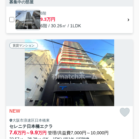
募集中の部屋
6階
9.3万円
6階 / 30.26㎡ / 1LDK
賃貸マンション
NEW
大阪市浪速区日本橋東
セレニテ日本橋エクラ
7.6
9.9
万円～
万円
管理/共益費7,000円～10,000円