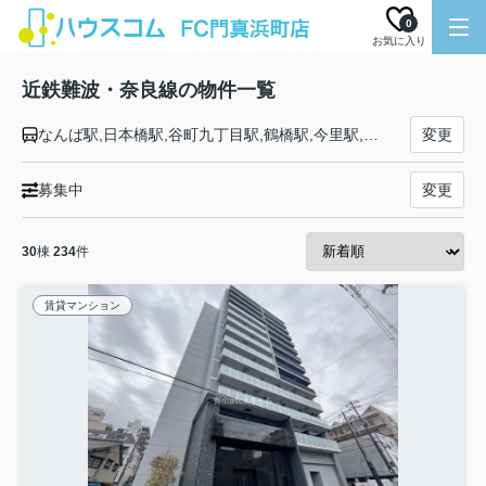
0
お気に入り
近鉄難波・奈良線の物件一覧
なんば駅,日本橋駅,谷町九丁目駅,鶴橋駅,今里駅,布施駅,ＪＲ河内永和駅,河内小阪駅,八戸ノ里駅,若江岩田駅,河内花園駅,東花園駅,瓢箪山駅,枚岡駅,額田駅,石切駅,生駒駅,東生駒駅,富雄駅,学園前駅,菖蒲池駅,大和西大寺駅,新大宮駅,近鉄奈良駅
変更
募集中
変更
30
棟
234
件
賃貸マンション