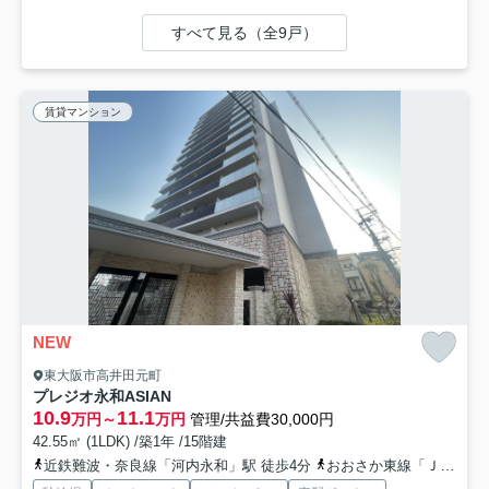
すべて見る（全9戸）
賃貸マンション
NEW
東大阪市高井田元町
プレジオ永和ASIAN
10.9
11.1
万円～
万円
管理/共益費30,000円
42.55㎡ (1LDK) /築1年 /15階建
近鉄難波・奈良線「河内永和」駅 徒歩4分
おおさか東線「ＪＲ河内永和」駅 徒歩4分