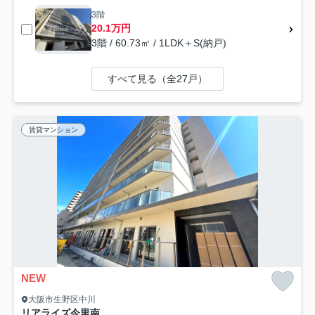
3階
20.1万円
3階 / 60.73㎡ / 1LDK＋S(納戸)
すべて見る（全27戸）
賃貸マンション
NEW
大阪市生野区中川
リアライズ今里南