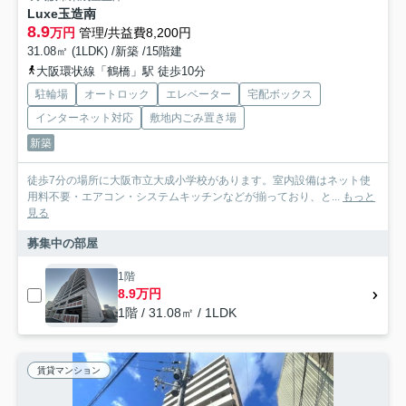
Luxe玉造南
8.9
万円
管理/共益費8,200円
31.08㎡ (1LDK) /新築 /15階建
大阪環状線「鶴橋」駅 徒歩10分
駐輪場
オートロック
エレベーター
宅配ボックス
インターネット対応
敷地内ごみ置き場
新築
徒歩7分の場所に大阪市立大成小学校があります。室内設備はネット使
用料不要・エアコン・システムキッチンなどが揃っており、と...
もっと
見る
募集中の部屋
1階
8.9万円
1階 / 31.08㎡ / 1LDK
賃貸マンション