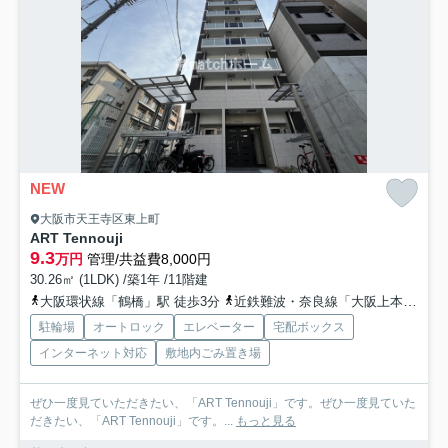
NEW
大阪市天王寺区東上町
ART Tennouji
9.3
万円
管理/共益費8,000円
30.26㎡ (1LDK) /築1年 /11階建
大阪環状線「鶴橋」駅 徒歩3分
近鉄難波・奈良線「大阪上本町」駅 徒歩11分
駐輪場
オートロック
エレベーター
宅配ボックス
インターネット対応
敷地内ごみ置き場
ぜひ一度見ていただきたい、「ART Tennouji」です。ぜひ一度見ていた
だきたい、「ART Tennouji」です。...
もっと見る