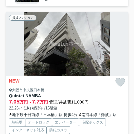
賃貸マンション
NEW
大阪市中央区日本橋
Quintet NAMBA
7.05
7.7
万円～
万円
管理/共益費11,000円
22.23㎡ (1K) /築3年 /15階建
地下鉄千日前線「日本橋」駅 徒歩4分
南海本線「難波」駅 徒歩9分
駐輪場
オートロック
エレベーター
宅配ボックス
インターネット対応
防犯カメラ