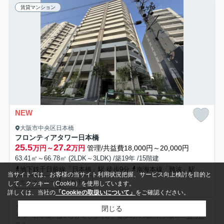
賃貸マンション
NEW
大阪市中央区日本橋
フロンティアタワー日本橋
25.5
27.2
万円～
万円
管理/共益費18,000円～20,000円
63.41㎡～66.78㎡ (2LDK～3LDK) /築19年 /15階建
地下鉄千日前線「日本橋」駅 徒歩9分
南海本線「難波」駅 徒歩12分
当サイトでは、お客様の当サイト利用状況把握、サービス向上検討を目的と
光ファイバー
公共下水
して、クッキー（Cookie）を使用しています。
詳しくは、当社の
「Cookieの取扱いについて」
をご確認ください。
大阪市中央区エリアでの住まいなら、住み心地も快適な「フロンティア
閉じる
タワー日本橋」はいかがでしょうか。徒歩8分の場所に大阪市...
もっと