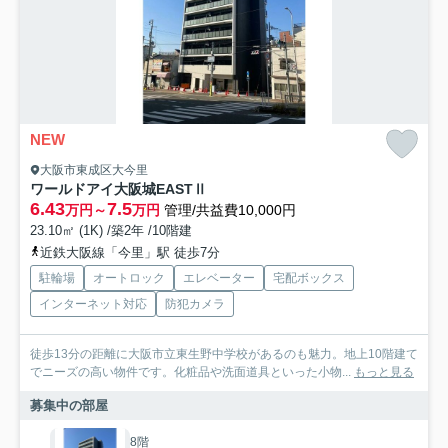
NEW
大阪市東成区大今里
ワールドアイ大阪城EASTⅡ
6.43
7.5
万円～
万円
管理/共益費10,000円
23.10㎡ (1K) /築2年 /10階建
近鉄大阪線「今里」駅 徒歩7分
駐輪場
オートロック
エレベーター
宅配ボックス
インターネット対応
防犯カメラ
徒歩13分の距離に大阪市立東生野中学校があるのも魅力。地上10階建て
でニーズの高い物件です。化粧品や洗面道具といった小物...
もっと見る
募集中の部屋
8階