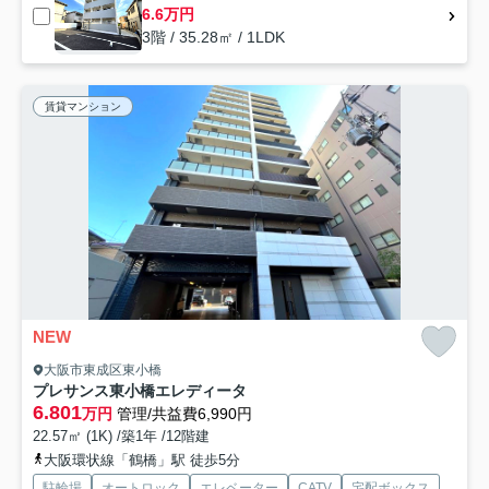
6.6万円
3階 / 35.28㎡ / 1LDK
賃貸マンション
NEW
大阪市東成区東小橋
プレサンス東小橋エレディータ
6.801
万円
管理/共益費6,990円
22.57㎡ (1K) /築1年 /12階建
大阪環状線「鶴橋」駅 徒歩5分
駐輪場
オートロック
エレベーター
CATV
宅配ボックス