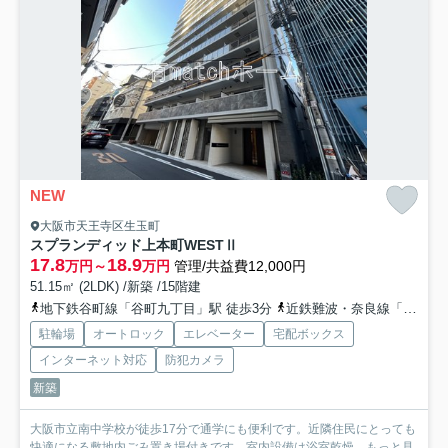
NEW
大阪市天王寺区生玉町
スプランディッド上本町WESTⅡ
17.8
18.9
万円～
万円
管理/共益費12,000円
51.15㎡ (2LDK) /新築 /15階建
地下鉄谷町線「谷町九丁目」駅 徒歩3分
近鉄難波・奈良線「大阪上本町」駅 徒歩10分
駐輪場
オートロック
エレベーター
宅配ボックス
インターネット対応
防犯カメラ
新築
大阪市立南中学校が徒歩17分で通学にも便利です。近隣住民にとっても
快適になる敷地内ごみ置き場付きです。室内設備は浴室乾燥...
もっと見