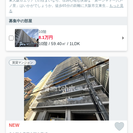
東大阪市エリアでの住まいなら、住み心地も快適な「第ーシャト一八戸
ノ里」はいかがでしょうか。徒歩65分の距離に大阪市立東生...
もっと見
る
募集中の部屋
10階
8.1万円
10階 / 59.40㎡ / 1LDK
賃貸マンション
NEW