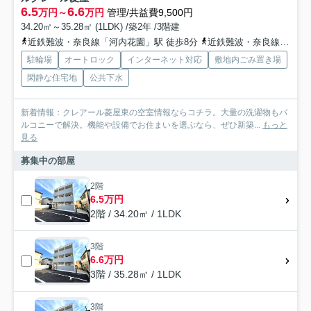
6.5
6.6
万円～
万円
管理/共益費9,500円
34.20㎡～35.28㎡ (1LDK) /築2年 /3階建
近鉄難波・奈良線「河内花園」駅 徒歩8分
近鉄難波・奈良線「若江岩田」駅 徒歩10分
駐輪場
オートロック
インターネット対応
敷地内ごみ置き場
閑静な住宅地
公共下水
新着情報：クレアール菱屋東の空室情報ならコチラ。大量の洗濯物もバ
ルコニーで解決。機能や設備でお住まいを選ぶなら、ぜひ新築...
もっと
見る
募集中の部屋
2階
6.5万円
2階 / 34.20㎡ / 1LDK
3階
6.6万円
3階 / 35.28㎡ / 1LDK
3階