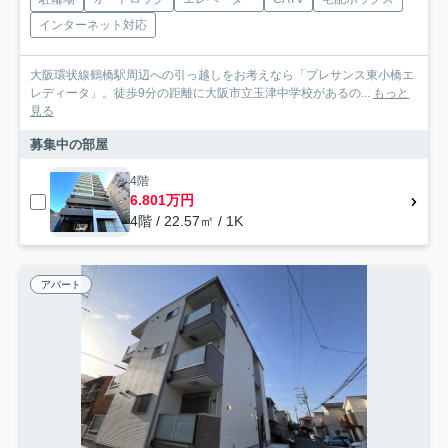
インターネット対応
大阪環状線鶴橋駅周辺への引っ越しをお考えなら「プレサンス東小橋エ
レディータ」。徒歩9分の距離に大阪市立玉津中学校があるの...
もっと
見る
募集中の部屋
4階
6.801万円
4階 / 22.57㎡ / 1K
アパート