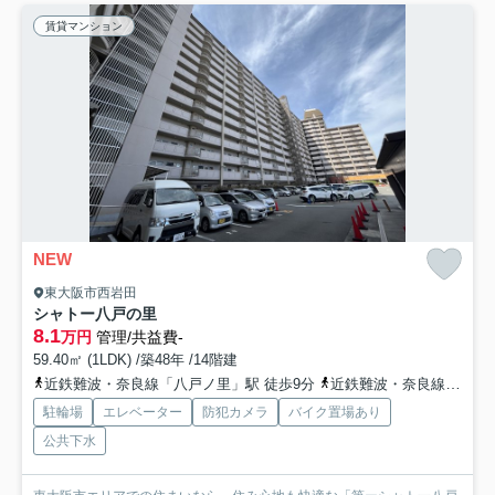
賃貸マンション
NEW
東大阪市西岩田
シャトー八戸の里
8.1
万円
管理/共益費-
59.40㎡ (1LDK) /築48年 /14階建
近鉄難波・奈良線「八戸ノ里」駅 徒歩9分
近鉄難波・奈良線「河内小阪」駅 徒歩18分
駐輪場
エレベーター
防犯カメラ
バイク置場あり
公共下水