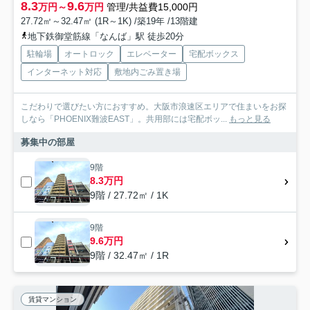
8.3
9.6
万円～
万円
管理/共益費15,000円
27.72㎡～32.47㎡ (1R～1K) /築19年 /13階建
地下鉄御堂筋線「なんば」駅 徒歩20分
駐輪場
オートロック
エレベーター
宅配ボックス
インターネット対応
敷地内ごみ置き場
こだわりで選びたい方におすすめ。大阪市浪速区エリアで住まいをお探
しなら「PHOENIX難波EAST」。共用部には宅配ボッ...
もっと見る
募集中の部屋
9階
8.3万円
9階 / 27.72㎡ / 1K
9階
9.6万円
9階 / 32.47㎡ / 1R
賃貸マンション