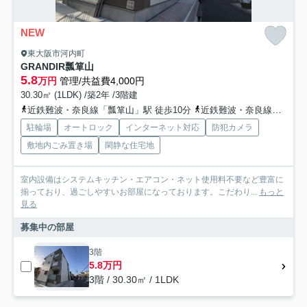
NEW
東大阪市河内町
GRANDIR瓢箪山
5.8
万円
管理/共益費4,000円
30.30㎡ (1LDK) /築2年 /3階建
近鉄難波・奈良線「瓢箪山」駅 徒歩10分
近鉄難波・奈良線「枚岡」駅 徒歩12分
駐輪場
オートロック
インターネット対応
防犯カメラ
敷地内ごみ置き場
閑静な住宅地
室内設備はシステムキッチン・エアコン・ネット使用料不要など豊富に
揃っており、過ごしやすいお部屋になっております。こだわり...
もっと
見る
募集中の部屋
3階
5.8万円
3階 / 30.30㎡ / 1LDK