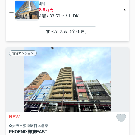
4階
8.8万円
4階 / 33.59㎡ / 1LDK
すべて見る（全48戸）
賃貸マンション
NEW
大阪市浪速区日本橋東
PHOENIX難波EAST