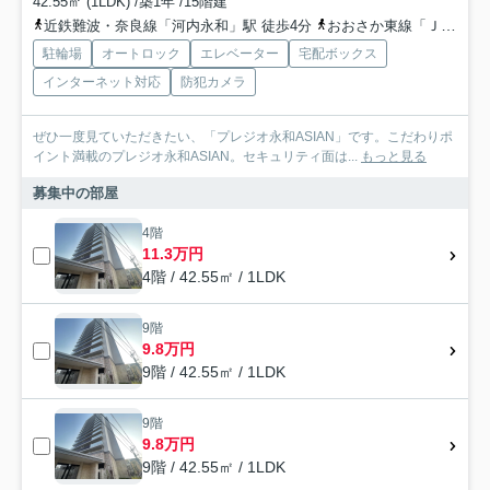
42.55㎡ (1LDK) /築1年 /15階建
近鉄難波・奈良線「河内永和」駅 徒歩4分
おおさか東線「ＪＲ河内永和」駅 徒歩4分
駐輪場
オートロック
エレベーター
宅配ボックス
インターネット対応
防犯カメラ
ぜひ一度見ていただきたい、「プレジオ永和ASIAN」です。こだわりポ
イント満載のプレジオ永和ASIAN。セキュリティ面は...
もっと見る
募集中の部屋
4階
11.3万円
4階 / 42.55㎡ / 1LDK
9階
9.8万円
9階 / 42.55㎡ / 1LDK
9階
9.8万円
9階 / 42.55㎡ / 1LDK