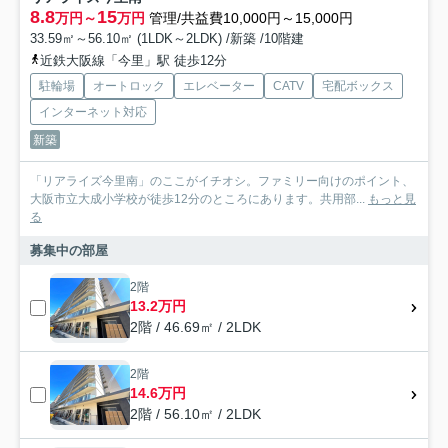
8.8
15
万円～
万円
管理/共益費10,000円～15,000円
33.59㎡～56.10㎡ (1LDK～2LDK) /新築 /10階建
近鉄大阪線「今里」駅 徒歩12分
駐輪場
オートロック
エレベーター
CATV
宅配ボックス
インターネット対応
新築
「リアライズ今里南」のここがイチオシ。ファミリー向けのポイント、
大阪市立大成小学校が徒歩12分のところにあります。共用部...
もっと見
る
募集中の部屋
2階
13.2万円
2階 / 46.69㎡ / 2LDK
2階
14.6万円
2階 / 56.10㎡ / 2LDK