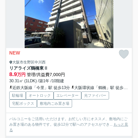
NEW
大阪市生野区中川西
リアライズ鶴橋東Ⅱ
8.9
万円
管理/共益費7,000円
30.31㎡ (1LDK) /築1年 /10階建
近鉄大阪線「今里」駅 徒歩13分
大阪環状線「鶴橋」駅 徒歩13分
駐輪場
オートロック
エレベーター
光ファイバー
宅配ボックス
敷地内ごみ置き場
バルコニーをご活用いただけます。お忙しい方にオススメ、敷地内にご
み置き場のある物件です。徒歩12分で駅へのアクセスができ...
もっと見
る