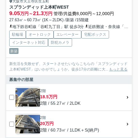
大阪市天王寺区生玉町
スプランディッド上本町WEST
9.05
21.3
万円～
万円
管理/共益費8,000円～12,000円
27.63㎡～60.73㎡ (1K～2LDK) /新築 /15階建
地下鉄谷町線「谷町九丁目」駅 徒歩3分
近鉄難波・奈良線「大阪上本町」駅 徒歩10分
駐輪場
オートロック
エレベーター
宅配ボックス
インターネット対応
防犯カメラ
新築
新生活を失敗せず、スタートさせたいならこちらの「スプランディッド
上本町WEST」はいかがでしょうか。徒歩17分の距離に大...
もっと見る
募集中の部屋
2階
18.5万円
2階 / 55.27㎡ / 2LDK
2階
20万円
2階 / 60.73㎡ / 1LDK＋S(納戸)