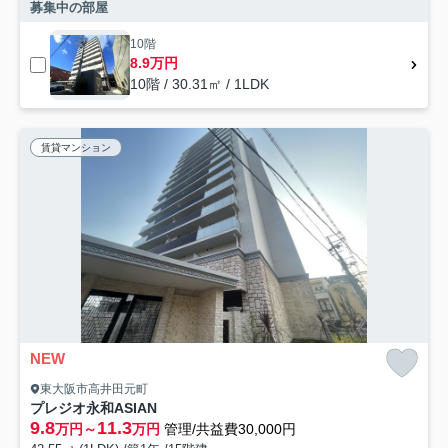
募集中の部屋
10階
8.9万円
10階 / 30.31㎡ / 1LDK
賃貸マンション
NEW
東大阪市高井田元町
プレジオ永和ASIAN
9.8
11.3
万円～
万円
管理/共益費30,000円