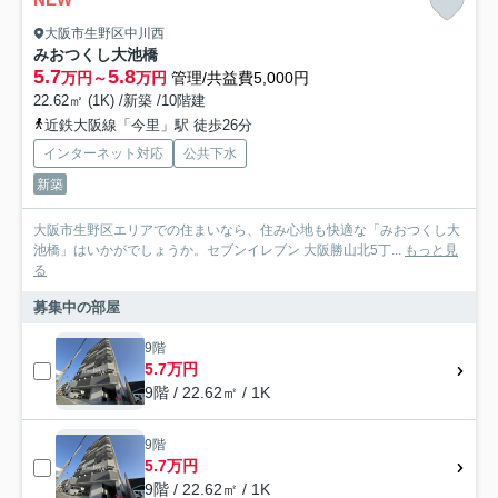
大阪市生野区中川西
みおつくし大池橋
5.7
5.8
万円～
万円
管理/共益費5,000円
22.62㎡ (1K) /新築 /10階建
近鉄大阪線「今里」駅 徒歩26分
インターネット対応
公共下水
新築
大阪市生野区エリアでの住まいなら、住み心地も快適な「みおつくし大
池橋」はいかがでしょうか。セブンイレブン 大阪勝山北5丁...
もっと見
る
募集中の部屋
9階
5.7万円
9階 / 22.62㎡ / 1K
9階
5.7万円
9階 / 22.62㎡ / 1K