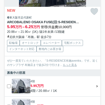
NEW
東大阪市足代新町
ARCOBALENO OSAKA FUSE(旧:S-RESIDENCE布施aventra)
5.95
6.25
万円～
万円
管理/共益費10,000円
20.88㎡～21.90㎡ (1K) /築1年未満 /13階建
近鉄大阪線「布施」駅 徒歩7分
駐輪場
オートロック
エレベーター
宅配ボックス
インターネット対応
敷地内ごみ置き場
ぜひ一度見ていただきたい、「S-RESIDENCE布施aventra」です。近く
のサンプラザ 布施店まで徒歩2分で行けま...
もっと見る
募集中の部屋
4階
5.95万円
4階 / 20.88㎡ / 1K
4階