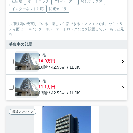
駐輪場
オートロック
エレベーター
宅配ボックス
インターネット対応
防犯カメラ
共用設備の充実している、楽しく生活できるマンションです。セキュリ
ティ面は、TVインターホン・オートロックなどを設置してい...
もっと見
る
募集中の部屋
10階
10.9万円
10階 / 42.55㎡ / 1LDK
13階
11.1万円
13階 / 42.55㎡ / 1LDK
賃貸マンション