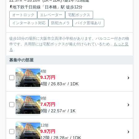
22.57㎡～28.28㎡ (1K～1DK) /築1年 /15階建
地下鉄千日前線「日本橋」駅 徒歩12分
オートロック
エレベーター
宅配ボックス
インターネット対応
防犯カメラ
バイク置場あり
徒歩10分の場所に大阪市立高津小学校があります。バルコニー付きの物
件です。共用部には宅配ボックスが備え付けられているため...
もっと見
る
募集中の部屋
4階
9.1万円
4階 / 26.83㎡ / 1DK
9階
7.6万円
9階 / 22.57㎡ / 1K
12階
9.9万円
12階 / 28.28㎡ / 1DK