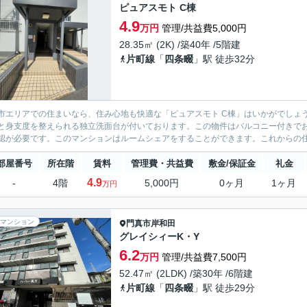
ピュアスモト C棟
4.9
万円
管理/共益費5,000円
28.35㎡ (2K) /築40年 /5階建
片町線
「
四条畷
」駅 徒歩32分
市エリアでの住まいなら、住み心地も快適な「ピュアスモト C棟」はいかがでしょ
と身支度を整えられる独立洗面台が付いております。この物件はバルコニー付きで
認が必要です。このマンションはルームシェアをすることができます。これからの住
部屋番号
所在階
賃料
管理費・共益費
敷金/保証金
礼金
4.9
-
4階
5,000円
0ヶ月
1ヶ月
万円
マンション
門真市
岸和田
グレイシィーK・Y
6.2
万円
管理/共益費7,500円
52.47㎡ (2LDK) /築30年 /6階建
片町線
「
四条畷
」駅 徒歩29分