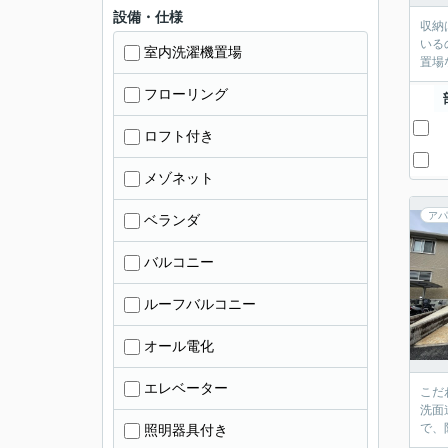
設備・仕様
収納
いる
室内洗濯機置場
置場
フローリング
ロフト付き
メゾネット
アパ
ベランダ
バルコニー
ルーフバルコニー
オール電化
エレベーター
こだ
洗面
で、
照明器具付き