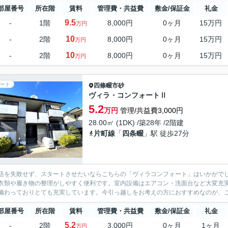
部屋番号
所在階
賃料
管理費・共益費
敷金/保証金
礼金
9.5
-
1階
8,000円
0ヶ月
15万円
万円
10
-
2階
8,000円
0ヶ月
15万円
万円
10
-
2階
8,000円
0ヶ月
15万円
万円
ート
四條畷市
砂
ヴィラ・コンフォートⅡ
5.2
万円
管理/共益費3,000円
28.00㎡ (1DK) /築28年 /2階建
片町線
「
四条畷
」駅 徒歩27分
活を失敗せず、スタートさせたいならこちらの「ヴィラコンフォート」はいかがで
衣類や履き物の整理がしやすく便利です。室内設備はエアコン・洗面台など大変充
備わっておりとても充実しています。今引っ越しをお考えの方におすすめなのが、こ
部屋番号
所在階
賃料
管理費・共益費
敷金/保証金
礼金
5.2
-
2階
3,000円
0ヶ月
1ヶ月
万円