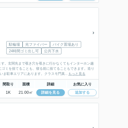
駐輪場
光ファイバー
バイク置場あり
24時間ゴミ出し可
公共下水
ます。玄関先まで覗き穴を覗きに行かなくてもインターホン越
にゴミを捨てることも、寝る前に捨てることもできます。造り
ま駐車エリアにあります。クラスモ門真...
もっと見る
間取り
面積
詳細
お気に入り
1K
21.00㎡
詳細を見る
追加する