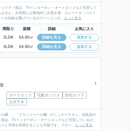
ュリティ面は、TVインターホン・オートロックなど充実して
れません。共用部には敷地内ごみ置き場・エレベータ・バイク
トの回線を繋げているのでパソコンが...
もっと見る
間取り
面積
詳細
お気に入り
3LDK
64.80㎡
詳細を見る
追加する
3LDK
64.80㎡
詳細を見る
追加する
2階
オートロック
宅配ボックス
防犯カメラ
公共下水
ール畷」。「グランドゥール畷」のここがイチオシ。化粧品や
面は、TVインターホン・オートロックなど充実しているの
々と空間を利用することも可能です。フロー...
もっと見る