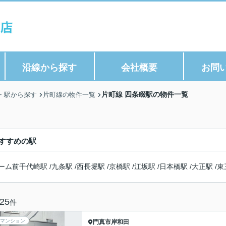
沿線から探す
会社概要
お問
片町線 四条畷駅の物件一覧
・駅から探す
片町線の物件一覧
すすめの駅
ーム前千代崎駅
/
九条駅
/
西長堀駅
/
京橋駅
/
江坂駅
/
日本橋駅
/
大正駅
/
東
25
件
マンション
門真市
岸和田