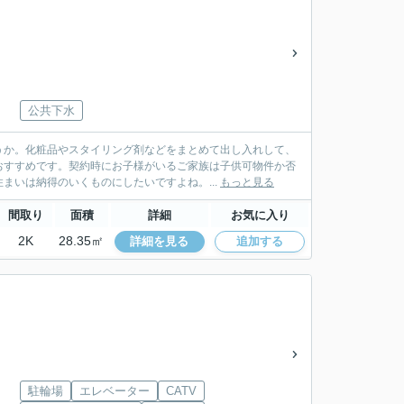
公共下水
うか。化粧品やスタイリング剤などをまとめて出し入れして、
おすすめです。契約時にお子様がいるご家族は子供可物件か否
まいは納得のいくものにしたいですよね。...
もっと見る
間取り
面積
詳細
お気に入り
2K
28.35㎡
詳細を見る
追加する
駐輪場
エレベーター
CATV