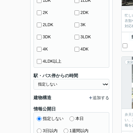
1DK
1LDK
2K
2DK
忙し
衣類
2LDK
3K
対応
3DK
3LDK
4K
4DK
4LDK以上
賃貸
駅・バス停からの時間
建物構造
追加する
情報公開日
弁天
指定しない
本日
い、
報を
3日以内
1週間以内