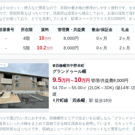
はクロゼット・押入など豊富なので、衣類や履き物の整理がしやすく便利です。セキ
ので、防犯対策もばっちりです。洗面所は浴室から独立しており、お湯の湿気で濡
などが揃っており、とても充実しています。駐車スペースプライス月11000円。ネッ
部屋番号
所在階
賃料
管理費・共益費
敷金/保証金
礼金
10
-
4階
8,000円
0ヶ月
2ヶ月
万円
10.2
-
5階
8,000円
0ヶ月
2ヶ月
万円
ート
四條畷市
中野本町
グランドゥール畷
9.5
10
万円～
万円
管理/共益費8,000円
54.70㎡～55.00㎡ (2LDK～3DK) /築14年 /
建
片町線
「
四条畷
」駅 徒歩18分
わりで選びたい方におすすめ。四條畷市エリアで住まいをお探しなら「グランドゥ
道具といった小物をまとめて収納できる独立洗面台を採用しています。セキュリティ
防犯対策もばっちりです。収納はシューズボックス・クロゼットなど豊富なので、広