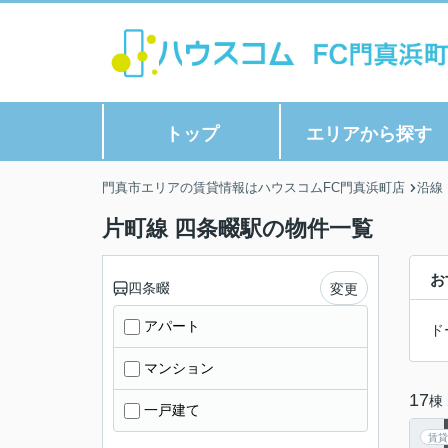
トップ
エリアから探す
門真市エリアの賃貸情報はハウスコムFC門真浜町店
沿線
片町線 四条畷駅の物件一覧
お
四条畷
変更
アパート
ド
マンション
17
棟
一戸建て
賃貸