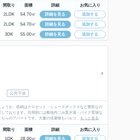
間取り
面積
詳細
お気に入り
2LDK
54.70㎡
詳細を見る
追加する
2LDK
54.70㎡
詳細を見る
追加する
3DK
55.00㎡
詳細を見る
追加する
公共下水
しょうか。収納はクロゼット・シューズボックスなど豊富なの
実しております。共用部には敷地内ごみ置き場・バイク置場な
ちらのアパートです。大量の洗濯物もバルコ...
もっと見る
間取り
面積
詳細
お気に入り
1DK
28.00㎡
詳細を見る
追加する