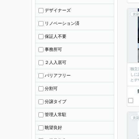
デザイナーズ
賃貸
リノベーション済
保証人不要
事務所可
２人入居可
独立
しに
バリアフリー
とデ
分割可
分譲タイプ
管理人常駐
賃貸
眺望良好