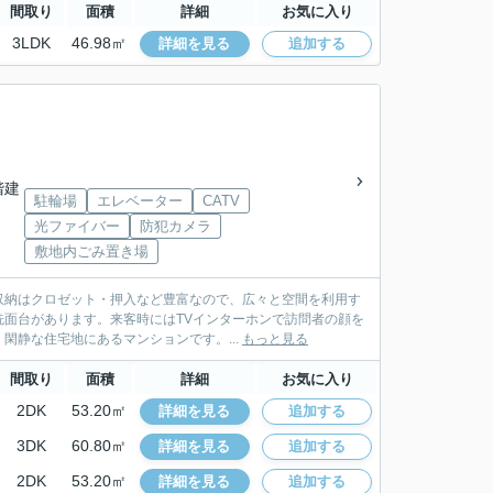
間取り
面積
詳細
お気に入り
3LDK
46.98㎡
詳細を見る
追加する
7階建
駐輪場
エレベーター
CATV
光ファイバー
防犯カメラ
敷地内ごみ置き場
収納はクロゼット・押入など豊富なので、広々と空間を利用す
面台があります。来客時にはTVインターホンで訪問者の顔を
閑静な住宅地にあるマンションです。...
もっと見る
間取り
面積
詳細
お気に入り
2DK
53.20㎡
詳細を見る
追加する
3DK
60.80㎡
詳細を見る
追加する
2DK
53.20㎡
詳細を見る
追加する