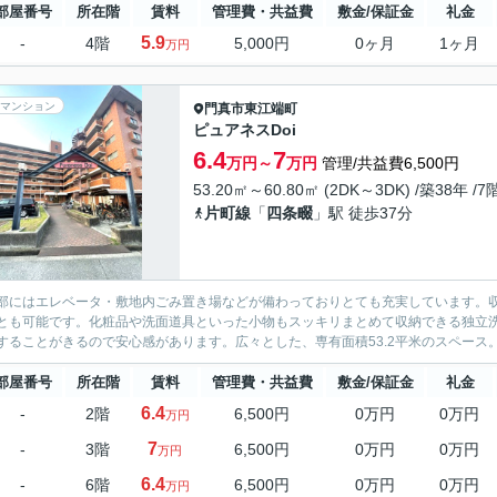
部屋番号
所在階
賃料
管理費・共益費
敷金/保証金
礼金
5.9
-
4階
5,000円
0ヶ月
1ヶ月
万円
マンション
門真市
東江端町
ピュアネスDoi
6.4
7
万円～
万円
管理/共益費6,500円
53.20㎡～60.80㎡ (2DK～3DK) /築38年 /
片町線
「
四条畷
」駅 徒歩37分
部にはエレベータ・敷地内ごみ置き場などが備わっておりとても充実しています。
とも可能です。化粧品や洗面道具といった小物もスッキリまとめて収納できる独立洗
することがきるので安心感があります。広々とした、専有面積53.2平米のスペース。
部屋番号
所在階
賃料
管理費・共益費
敷金/保証金
礼金
6.4
-
2階
6,500円
0万円
0万円
万円
7
-
3階
6,500円
0万円
0万円
万円
6.4
-
6階
6,500円
0万円
0万円
万円