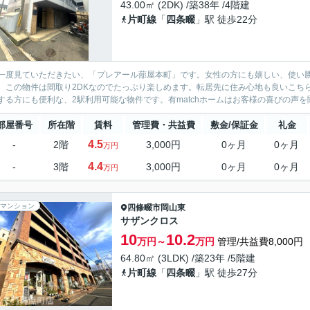
43.00㎡ (2DK) /築38年 /4階建
片町線
「
四条畷
」駅 徒歩22分
一度見ていただきたい、「プレアール蔀屋本町」です。女性の方にも嬉しい、使い
。この物件は間取り2DKなのでたっぷり楽しめます。転居先に住み心地も良いこち
する方にも便利な、2駅利用可能な物件です。有matchホームはお客様の喜びの声を
部屋番号
所在階
賃料
管理費・共益費
敷金/保証金
礼金
4.5
-
2階
3,000円
0ヶ月
0ヶ月
万円
4.4
-
3階
3,000円
0ヶ月
0ヶ月
万円
マンション
四條畷市
岡山東
サザンクロス
10
10.2
万円～
万円
管理/共益費8,000円
64.80㎡ (3LDK) /築23年 /5階建
片町線
「
四条畷
」駅 徒歩27分