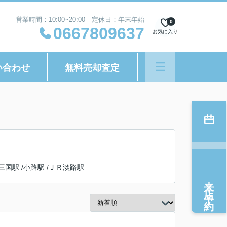
営業時間：10:00~20:00 定休日：年末年始
0
0667809637
お気に入り
い合わせ
無料売却査定
三国駅
/
小路駅
/
ＪＲ淡路駅
来店予約