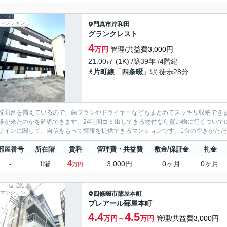
マンション
門真市
岸和田
グランクレスト
4
万円
管理/共益費3,000円
21.00㎡ (1K) /築39年 /4階建
片町線
「
四条畷
」駅 徒歩28分
洗面台を備えているので、歯ブラシやドライヤーなどもまとめてスッキリ収納でき
誰が来たのかを確認できます。24時間ゴミ出しできる物件なら買い物に行くついで
ザインに関して、自信をもって情報を提供できるマンションです。1台の空きがただい
部屋番号
所在階
賃料
管理費・共益費
敷金/保証金
礼金
4
-
1階
3,000円
0ヶ月
0ヶ月
万円
マンション
四條畷市
蔀屋本町
プレアール蔀屋本町
4.4
4.5
万円～
万円
管理/共益費3,000円