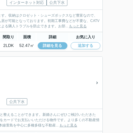
インターネット対応
公共下水
ます。収納はクロゼット・シューズボックスなど豊富なので、
居が可能となっております。初期工事費などが不要な、CATV
る隣人トラブルを防止できます。お部...
もっと見る
間取り
面積
詳細
お気に入り
2LDK
52.47㎡
詳細を見る
追加する
公共下水
ッと整えることができます。新婚さんにぜひご検討いただきた
用をカードでお支払いいただける物件です。より多くの不動産情
線萱島を中心に多種多様な不動産...
もっと見る