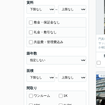
賃料
～
敷金・保証金なし
礼金・敷引なし
門真
共益費・管理費込み
サッ
か確
築年数
面積
賃貸
～
間取り
ワンルーム
1K