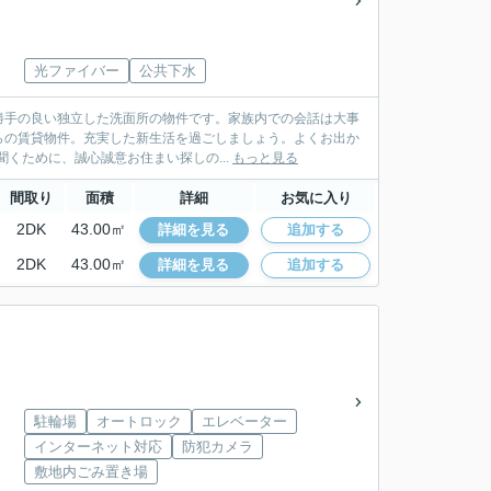
光ファイバー
公共下水
勝手の良い独立した洗面所の物件です。家族内での会話は大事
らの賃貸物件。充実した新生活を過ごしましょう。よくお出か
聞くために、誠心誠意お住まい探しの...
もっと見る
間取り
面積
詳細
お気に入り
2DK
43.00㎡
詳細を見る
追加する
2DK
43.00㎡
詳細を見る
追加する
駐輪場
オートロック
エレベーター
インターネット対応
防犯カメラ
敷地内ごみ置き場