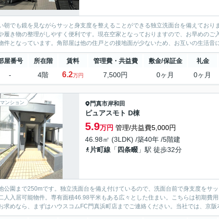
い朝でも鏡を見ながらサッと身支度を整えることができる独立洗面台を備えており
や履き物の整理がしやすく便利です。現在空家となっておりますので、お早めのご入
物件となっています。角部屋は他の住戸との接地面が少ないため、お互いの生活音によ
部屋番号
所在階
賃料
管理費・共益費
敷金/保証金
礼金
6.2
-
4階
7,500円
0ヶ月
0ヶ月
万円
マンション
門真市
岸和田
ピュアスモト D棟
5.9
万円
管理/共益費5,000円
46.98㎡ (3LDK) /築40年 /5階建
片町線
「
四条畷
」駅 徒歩32分
池公園まで250mです。独立洗面台を備え付けているので、洗面台前で身支度をサ
二人入居可能物件。専有面積46.98平米もある広々とした住まい。こちらは初期費
お求めなら、まずはハウスコムFC門真浜町店までご連絡ください。当社では、京阪本