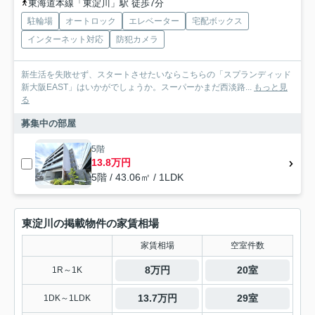
東海道本線「東淀川」駅 徒歩7分
駐輪場
オートロック
エレベーター
宅配ボックス
インターネット対応
防犯カメラ
新生活を失敗せず、スタートさせたいならこちらの「スプランディッド
新大阪EAST」はいかがでしょうか。スーパーかまだ西淡路...
もっと見
る
募集中の部屋
5階
13.8万円
5階 / 43.06㎡ / 1LDK
東淀川の掲載物件の家賃相場
家賃相場
空室件数
8万円
20室
1R～1K
13.7万円
29室
1DK～1LDK