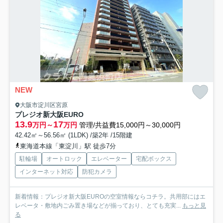
NEW
大阪市淀川区宮原
プレジオ新大阪EURO
13.9
17
万円～
万円
管理/共益費15,000円～30,000円
42.42㎡～56.56㎡ (1LDK) /築2年 /15階建
東海道本線「東淀川」駅 徒歩7分
駐輪場
オートロック
エレベーター
宅配ボックス
インターネット対応
防犯カメラ
新着情報：プレジオ新大阪EUROの空室情報ならコチラ。共用部にはエ
レベータ・敷地内ごみ置き場などが揃っており、とても充実...
もっと見
る