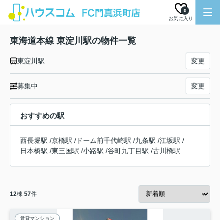
0
お気に入り
東海道本線 東淀川駅の物件一覧
東淀川駅
変更
募集中
変更
おすすめの駅
西長堀駅
/
京橋駅
/
ドーム前千代崎駅
/
九条駅
/
江坂駅
/
日本橋駅
/
東三国駅
/
小路駅
/
谷町九丁目駅
/
古川橋駅
12
棟
57
件
賃貸マンション