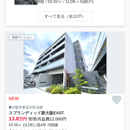
8階 / 50.02㎡ / 1LDK＋S(納戸)
すべて見る（全12戸）
賃貸マンション
NEW
大阪市東淀川区淡路
スプランディッド新大阪EAST
13.8
万円
管理/共益費12,000円
43.06㎡ (1LDK) /築4年 /6階建