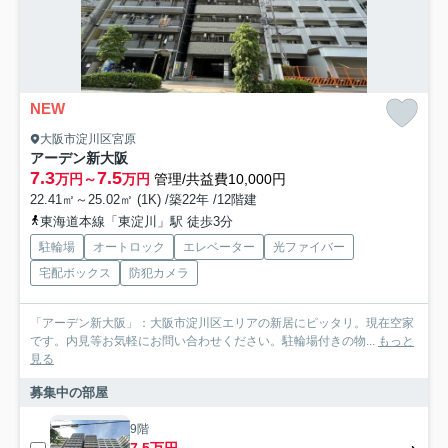
NEW
大阪市淀川区宮原
アーデン新大阪
7.3
7.5
万円～
万円
管理/共益費10,000円
22.41㎡～25.02㎡ (1K) /築22年 /12階建
東海道本線「東淀川」駅 徒歩3分
駐輪場
オートロック
エレベーター
光ファイバー
宅配ボックス
防犯カメラ
「アーデン新大阪」：大阪市淀川区エリアの新居にピッタリ。現在空家
です。内見等お気軽にお問い合わせください。駐輪場付きの物...
もっと
見る
募集中の部屋
9階