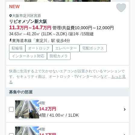
NEW
大阪市淀川区宮原
リビオメゾン新大阪
11.3
14.7
万円～
万円
管理/共益費10,000円～12,000円
34.63㎡～41.20㎡ (1LDK～2LDK) /築1年 /15階建
東海道本線「東淀川」駅 徒歩4分
駐輪場
オートロック
エレベーター
宅配ボックス
インターネット対応
防犯カメラ
快適に生活する上で欠かせないエアコンが設置されているマンションで
す。セキュリティ面は、オートロック・TVインターホンなど...
もっと見
る
募集中の部屋
4階
14.2万円
4階 / 41.00㎡ / 1LDK
4階