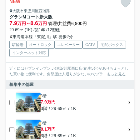
NEW
大阪市東淀川区西淡路
グランMコート新大阪
7.9
8.6
万円～
万円
管理/共益費6,900円
29.69㎡ (1K) /築1年 /12階建
東海道本線「東淀川」駅 徒歩2分
駐輪場
オートロック
エレベーター
CATV
宅配ボックス
インターネット対応
近くにはセブンイレブン JR東淀川駅西口店(徒歩5分)がありちょっとし
た買い物に便利です。角部屋は人通りが少ないのでプラ...
もっと見る
募集中の部屋
3階
7.9万円
3階 / 29.69㎡ / 1K
3階
8.1万円
3階 / 29.69㎡ / 1K