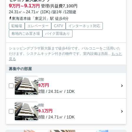
9
9.1
万円～
万円
管理/共益費7,100円
24.31㎡～24.71㎡ (1DK) /築1年 /12階建
東海道本線「東淀川」駅 徒歩4分
駐輪場
エレベーター
CATV
インターネット対応
敷地内ごみ置き場
バイク置場あり
ショッピングプラザ新大阪まで徒歩4分です。バルコニーをご活用いた
だけます。システムキッチン付きの物件です。室内設備は洗面...
もっと
見る
募集中の部屋
2階
9万円
2階 / 24.31㎡ / 1DK
8階
9.1万円
8階 / 24.71㎡ / 1DK