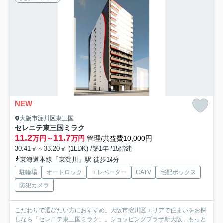
NEW
大阪市淀川区東三国
セレニテ東三国ミラク
11.2
11.7
万円～
万円
管理/共益費10,000円
30.41㎡～33.20㎡ (1LDK) /築1年 /15階建
東海道本線「東淀川」駅 徒歩14分
駐輪場
オートロック
エレベーター
CATV
宅配ボックス
防犯カメラ
こだわりで選びたい方におすすめ。大阪市淀川区エリアで住まいをお探
しなら「セレニテ東三国ミラク」。ショッピングプラザ新大阪...
もっと