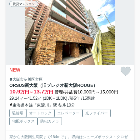
賃貸マンション
NEW
大阪市淀川区宮原
ORSUS新大阪（旧プレジオ新大阪ROUGE）
10.9
13.7
万円～
万円
管理/共益費10,000円～15,000円
29.14㎡～41.52㎡ (1DK～1LDK) /築5年 /15階建
東海道本線「東淀川」駅 徒歩10分
駐輪場
オートロック
エレベーター
光ファイバー
宅配ボックス
防犯カメラ
家から大阪回生病院まで184mです。収納はシューズボックス・クロゼ