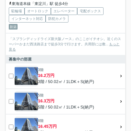
東海道本線「東淀川」駅 徒歩4分
駐輪場
オートロック
エレベーター
宅配ボックス
インターネット対応
防犯カメラ
新築
「スプランディッドライズ新大阪ノース」のここがイチオシ。近くのス
ーパーかまだ西淡路店まで徒歩3分で行けます。共用部には敷...
もっと
見る
募集中の部屋
3階
16.2万円
3階 / 50.02㎡ / 1LDK＋S(納戸)
5階
16.3万円
5階 / 50.02㎡ / 1LDK＋S(納戸)
8階
16.45万円