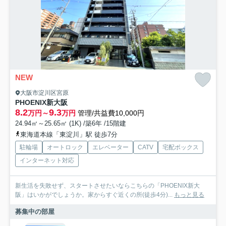
NEW
大阪市淀川区宮原
PHOENIX新大阪
8.2
9.3
万円～
万円
管理/共益費10,000円
24.94㎡～25.65㎡ (1K) /築6年 /15階建
東海道本線「東淀川」駅 徒歩7分
駐輪場
オートロック
エレベーター
CATV
宅配ボックス
インターネット対応
新生活を失敗せず、スタートさせたいならこちらの「PHOENIX新大
阪」はいかがでしょうか。家からすぐ近くの所(徒歩4分)...
もっと見る
募集中の部屋