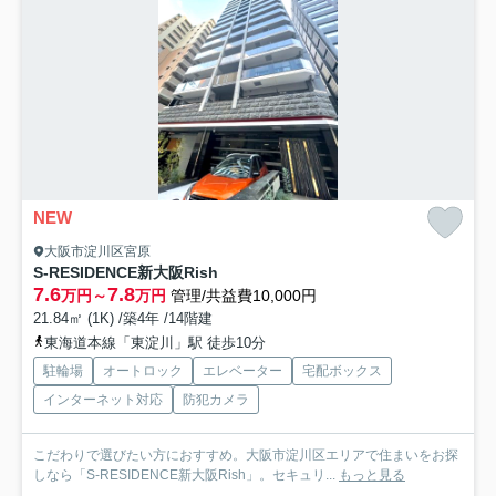
NEW
大阪市淀川区宮原
S-RESIDENCE新大阪Rish
7.6
7.8
万円～
万円
管理/共益費10,000円
21.84㎡ (1K) /築4年 /14階建
東海道本線「東淀川」駅 徒歩10分
駐輪場
オートロック
エレベーター
宅配ボックス
インターネット対応
防犯カメラ
こだわりで選びたい方におすすめ。大阪市淀川区エリアで住まいをお探
しなら「S-RESIDENCE新大阪Rish」。セキュリ...
もっと見る