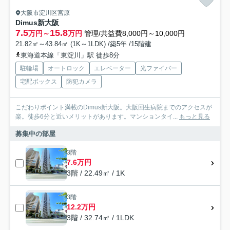
大阪市淀川区宮原
Dimus新大阪
7.5
15.8
万円～
万円
管理/共益費8,000円～10,000円
21.82㎡～43.84㎡ (1K～1LDK) /築5年 /15階建
東海道本線「東淀川」駅 徒歩8分
駐輪場
オートロック
エレベーター
光ファイバー
宅配ボックス
防犯カメラ
こだわりポイント満載のDimus新大阪。大阪回生病院までのアクセスが
楽。徒歩6分と近いメリットがあります。マンションタイ...
もっと見る
募集中の部屋
3階
7.6万円
3階 / 22.49㎡ / 1K
3階
12.2万円
3階 / 32.74㎡ / 1LDK