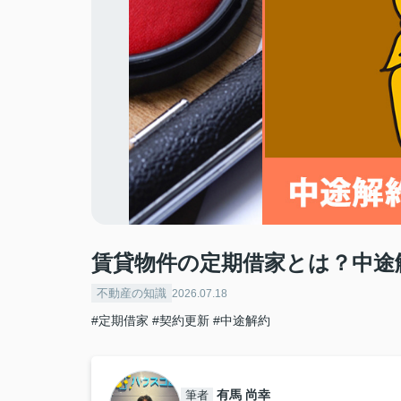
賃貸物件の定期借家とは？中途
不動産の知識
2026.07.18
#定期借家
#契約更新
#中途解約
有馬 尚幸
筆者