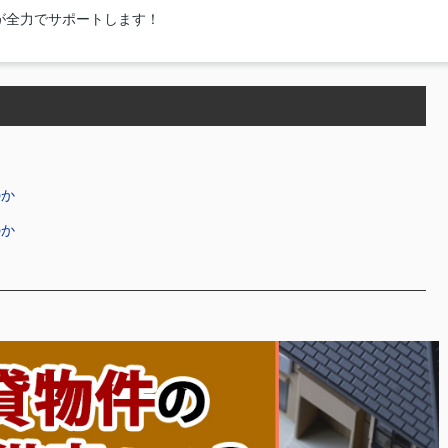
が全力でサポートします！
のか
のか