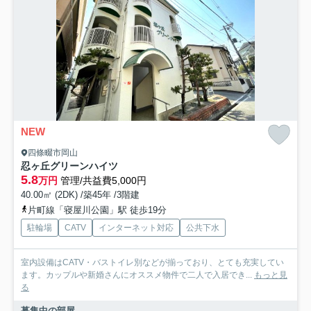
NEW
四條畷市岡山
忍ヶ丘グリーンハイツ
5.8
万円
管理/共益費5,000円
40.00㎡ (2DK) /築45年 /3階建
片町線「寝屋川公園」駅 徒歩19分
駐輪場
CATV
インターネット対応
公共下水
室内設備はCATV・バストイレ別などが揃っており、とても充実してい
ます。カップルや新婚さんにオススメ物件で二人で入居でき...
もっと見
る
募集中の部屋