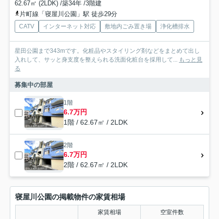
62.67㎡ (2LDK) /築34年 /3階建
片町線「寝屋川公園」駅 徒歩29分
CATV
インターネット対応
敷地内ごみ置き場
浄化槽排水
星田公園まで343mです。化粧品やスタイリング剤などをまとめて出し
入れして、サッと身支度を整えられる洗面化粧台を採用して...
もっと見
る
募集中の部屋
1階
6.7万円
1階 / 62.67㎡ / 2LDK
2階
6.7万円
2階 / 62.67㎡ / 2LDK
寝屋川公園の掲載物件の家賃相場
家賃相場
空室件数