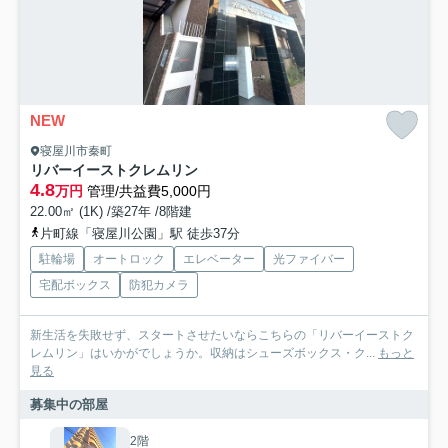
NEW
寝屋川市秦町
リバーイーストクレムリン
4.8
万円
管理/共益費5,000円
22.00㎡ (1K) /築27年 /8階建
片町線「寝屋川公園」駅 徒歩37分
駐輪場
オートロック
エレベーター
光ファイバー
宅配ボックス
防犯カメラ
新生活を失敗せず、スタートさせたいならこちらの「リバーイーストク
レムリン」はいかがでしょうか。収納はシューズボックス・ク...
もっと
見る
募集中の部屋
2階