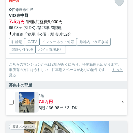
NEW
四條畷市中野
VIO東中野
7.5
万円
管理/共益費5,000円
66.98㎡ (3LDK) /築26年 /3階建
片町線「寝屋川公園」駅 徒歩32分
駐輪場
CATV
インターネット対応
敷地内ごみ置き場
閑静な住宅地
バイク置場あり
こちらのマンションからは2駅が近くにあり、移動範囲も広がります。
車所有の方にはうれしい、駐車場スペースがありの物件です。...
もっと
見る
募集中の部屋
3階
7.5万円
3階 / 66.98㎡ / 3LDK
賃貸マンション