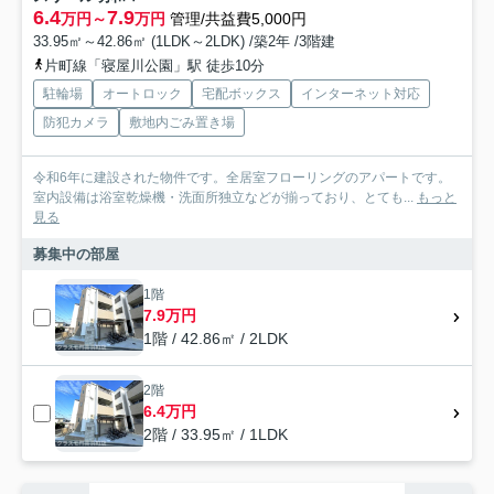
6.4
7.9
万円～
万円
管理/共益費5,000円
33.95㎡～42.86㎡ (1LDK～2LDK) /築2年 /3階建
片町線「寝屋川公園」駅 徒歩10分
駐輪場
オートロック
宅配ボックス
インターネット対応
防犯カメラ
敷地内ごみ置き場
令和6年に建設された物件です。全居室フローリングのアパートです。
室内設備は浴室乾燥機・洗面所独立などが揃っており、とても...
もっと
見る
募集中の部屋
1階
7.9万円
1階 / 42.86㎡ / 2LDK
2階
6.4万円
2階 / 33.95㎡ / 1LDK