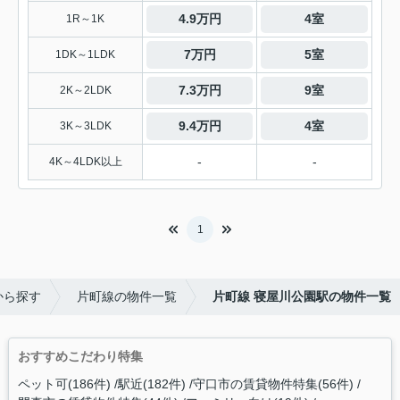
4.9万円
4室
1R～1K
7万円
5室
1DK～1LDK
7.3万円
9室
2K～2LDK
9.4万円
4室
3K～3LDK
-
-
4K～4LDK以上
1
から探す
片町線の物件一覧
片町線 寝屋川公園駅の物件一覧
おすすめこだわり特集
ペット可(186件)
駅近(182件)
守口市の賃貸物件特集(56件)