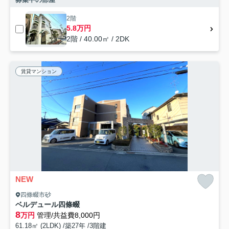
2階
5.8万円
2階 / 40.00㎡ / 2DK
賃貸マンション
NEW
四條畷市砂
ベルデュール四條畷
8
万円
管理/共益費8,000円
61.18㎡ (2LDK) /築27年 /3階建