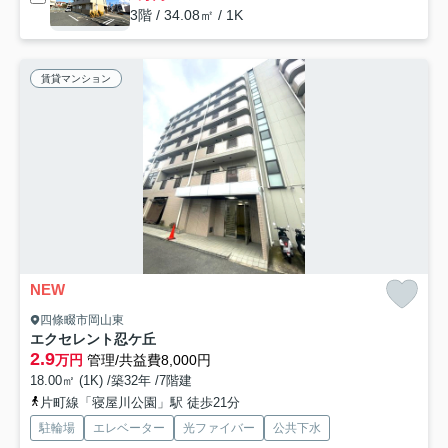
3階 / 34.08㎡ / 1K
賃貸マンション
NEW
四條畷市岡山東
エクセレント忍ケ丘
2.9
万円
管理/共益費8,000円
18.00㎡ (1K) /築32年 /7階建
片町線「寝屋川公園」駅 徒歩21分
駐輪場
エレベーター
光ファイバー
公共下水