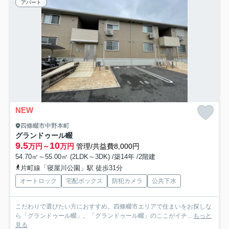
アパート
NEW
四條畷市中野本町
グランドゥール畷
9.5
10
万円～
万円
管理/共益費8,000円
54.70㎡～55.00㎡ (2LDK～3DK) /築14年 /2階建
片町線「寝屋川公園」駅 徒歩31分
オートロック
宅配ボックス
防犯カメラ
公共下水
こだわりで選びたい方におすすめ。四條畷市エリアで住まいをお探しな
ら「グランドゥール畷」。「グランドゥール畷」のここがイチ...
もっと
見る