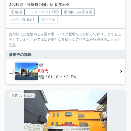
片町線「寝屋川公園」駅 徒歩26分
駐輪場
インターネット対応
敷地内ごみ置き場
バイク置場あり
公共下水
共用部には敷地内ごみ置き場・バイク置場などが揃っており、とても充
実しています。身支度に必要となる様々なアイテムを収納可能...
もっと
見る
募集中の部屋
3階
8万円
3階 / 61.18㎡ / 2LDK
賃貸マンション