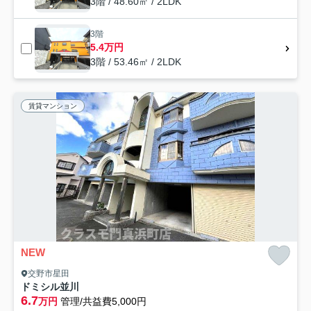
3階 / 48.60㎡ / 2LDK
3階
5.4万円
3階 / 53.46㎡ / 2LDK
賃貸マンション
NEW
交野市星田
ドミシル並川
6.7
万円
管理/共益費5,000円