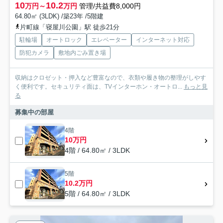
10
10.2
万円～
万円
管理/共益費8,000円
64.80㎡ (3LDK) /築23年 /5階建
片町線「寝屋川公園」駅 徒歩21分
駐輪場
オートロック
エレベーター
インターネット対応
防犯カメラ
敷地内ごみ置き場
収納はクロゼット・押入など豊富なので、衣類や履き物の整理がしやす
く便利です。セキュリティ面は、TVインターホン・オートロ...
もっと見
る
募集中の部屋
4階
10万円
4階 / 64.80㎡ / 3LDK
5階
10.2万円
5階 / 64.80㎡ / 3LDK