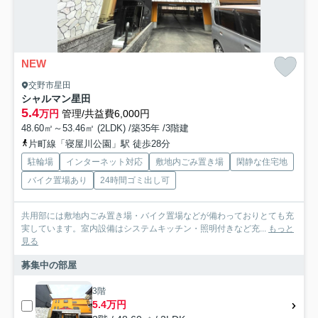
NEW
交野市星田
シャルマン星田
5.4
万円
管理/共益費6,000円
48.60㎡～53.46㎡ (2LDK) /築35年 /3階建
片町線「寝屋川公園」駅 徒歩28分
駐輪場
インターネット対応
敷地内ごみ置き場
閑静な住宅地
バイク置場あり
24時間ゴミ出し可
共用部には敷地内ごみ置き場・バイク置場などが備わっておりとても充
実しています。室内設備はシステムキッチン・照明付きなど充...
もっと
見る
募集中の部屋
3階
5.4万円