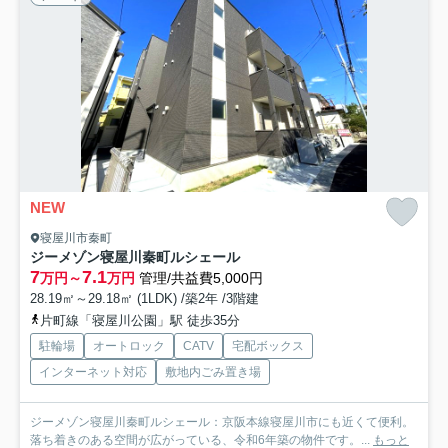
NEW
寝屋川市秦町
ジーメゾン寝屋川秦町ルシェール
7
7.1
万円～
万円
管理/共益費5,000円
28.19㎡～29.18㎡ (1LDK) /築2年 /3階建
片町線「寝屋川公園」駅 徒歩35分
駐輪場
オートロック
CATV
宅配ボックス
インターネット対応
敷地内ごみ置き場
ジーメゾン寝屋川秦町ルシェール：京阪本線寝屋川市にも近くて便利。
落ち着きのある空間が広がっている、令和6年築の物件です。...
もっと