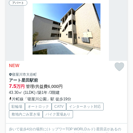
アパート
NEW
寝屋川市大谷町
アート星田駅前
7.5
万円
管理/共益費6,000円
43.30㎡ (1LDK) /築1年 /3階建
片町線「寝屋川公園」駅 徒歩19分
駐輪場
オートロック
CATV
インターネット対応
敷地内ごみ置き場
バイク置場あり
歩いて徒歩4分の場所に(トップワーTOP WORLDルド) 星田店があるの