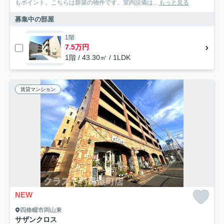
もポイント。こちらは新築の物件です。室内設備は...
もっと見る
募集中の部屋
1階
7.5万円
1階 / 43.30㎡ / 1LDK
賃貸マンション
NEW
四條畷市岡山東
サザンクロス