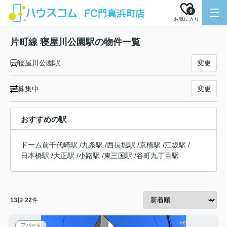
0
お気に入り
片町線 寝屋川公園駅の物件一覧
寝屋川公園駅
変更
募集中
変更
おすすめの駅
ドーム前千代崎駅
/
九条駅
/
西長堀駅
/
京橋駅
/
江坂駅
/
日本橋駅
/
大正駅
/
小路駅
/
東三国駅
/
谷町九丁目駅
13
棟
22
件
アパート