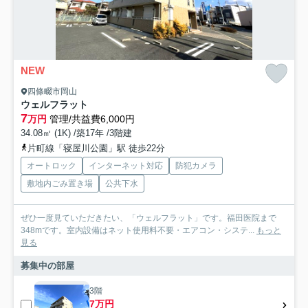
NEW
四條畷市岡山
ウェルフラット
7
万円
管理/共益費6,000円
34.08㎡ (1K) /築17年 /3階建
片町線「寝屋川公園」駅 徒歩22分
オートロック
インターネット対応
防犯カメラ
敷地内ごみ置き場
公共下水
ぜひ一度見ていただきたい、「ウェルフラット」です。福田医院まで
348mです。室内設備はネット使用料不要・エアコン・システ...
もっと
見る
募集中の部屋
3階
7万円