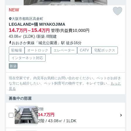
NEW
大阪市都島区高倉町
LEGALAND+猫 MIYAKOJIMA
14.7
15.4
万円～
万円
管理/共益費10,000円
43.08㎡ (1LDK) /新築 /8階建
おおさか東線「城北公園通」駅 徒歩16分
駐輪場
オートロック
エレベーター
CATV
宅配ボックス
インターネット対応
新築
現在空家です。内見等お気軽にお問い合わせください。ペットがお好き
な方にも紹介したい、ペット飼育可の物件です。キレイで扱い...
もっと
見る
募集中の部屋
2階
14.7万円
2階 / 43.08㎡ / 1LDK