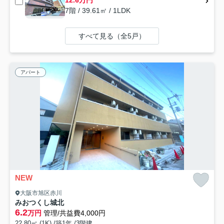
12.6万円
7階 / 39.61㎡ / 1LDK
すべて見る（全5戸）
アパート
NEW
大阪市旭区赤川
みおつくし城北
6.2
万円
管理/共益費4,000円
22.80㎡ (1K) /築1年 /3階建