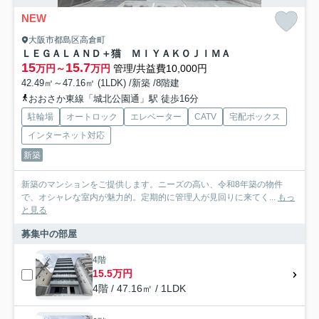
NEW
大阪市都島区高倉町
ＬＥＧＡＬＡＮＤ＋猫 ＭＩＹＡＫＯＪＩＭＡ
15
15.7
万円～
万円
管理/共益費10,000円
42.49㎡～47.16㎡ (1LDK) /新築 /8階建
おおさか東線「城北公園通」駅 徒歩16分
駐輪場
オートロック
エレベーター
CATV
宅配ボックス
インターネット対応
新築
新築のマンションをご提供します。ニーズの高い、令和8年築の物件
で、オシャレな室内が魅力的。定期的に管理人が見回りに来てく...
もっ
と見る
募集中の部屋
4階
15.5万円
4階 / 47.16㎡ / 1LDK