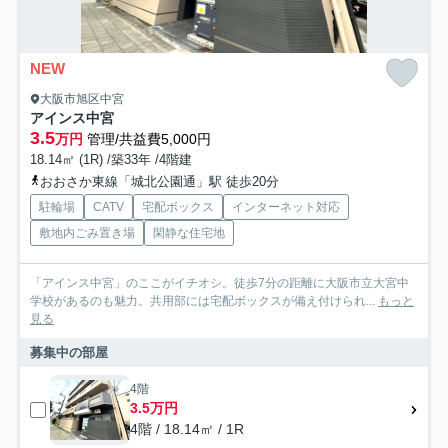
NEW
大阪市旭区中宮
アインス中宮
3.5
万円
管理/共益費5,000円
18.14㎡ (1R) /築33年 /4階建
おおさか東線「城北公園通」駅 徒歩20分
駐輪場
CATV
宅配ボックス
インターネット対応
敷地内ごみ置き場
閑静な住宅地
「アインス中宮」のここがイチオシ。徒歩7分の距離に大阪市立大宮中
学校があるのも魅力。共用部には宅配ボックスが備え付けられ...
もっと
見る
募集中の部屋
4階
3.5万円
4階 / 18.14㎡ / 1R