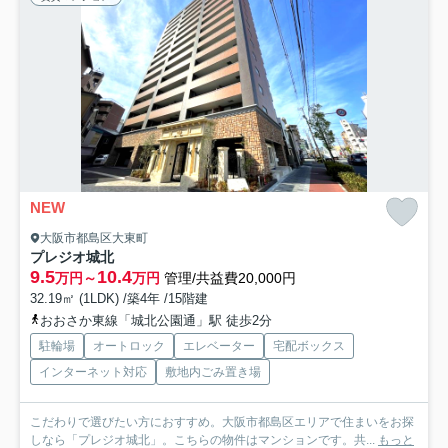
NEW
大阪市都島区大東町
プレジオ城北
9.5
10.4
万円～
万円
管理/共益費20,000円
32.19㎡ (1LDK) /築4年 /15階建
おおさか東線「城北公園通」駅 徒歩2分
駐輪場
オートロック
エレベーター
宅配ボックス
インターネット対応
敷地内ごみ置き場
こだわりで選びたい方におすすめ。大阪市都島区エリアで住まいをお探
しなら「プレジオ城北」。こちらの物件はマンションです。共...
もっと