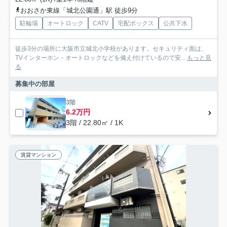
おおさか東線「城北公園通」駅 徒歩9分
駐輪場
オートロック
CATV
宅配ボックス
公共下水
徒歩3分の場所に大阪市立城北小学校があります。セキュリティ面は、
TVインターホン・オートロックなどを備え付けているので安...
もっと見
る
募集中の部屋
3階
6.2万円
3階 / 22.80㎡ / 1K
賃貸マンション