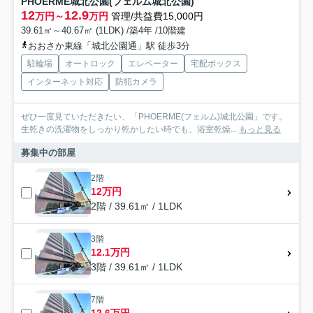
PHOERME城北公園(フェルム城北公園)
12
12.9
万円～
万円
管理/共益費15,000円
39.61㎡～40.67㎡ (1LDK) /築4年 /10階建
おおさか東線「城北公園通」駅 徒歩3分
駐輪場
オートロック
エレベーター
宅配ボックス
インターネット対応
防犯カメラ
ぜひ一度見ていただきたい、「PHOERME(フェルム)城北公園」です。
生乾きの洗濯物をしっかり乾かしたい時でも、浴室乾燥...
もっと見る
募集中の部屋
2階
12万円
2階 / 39.61㎡ / 1LDK
3階
12.1万円
3階 / 39.61㎡ / 1LDK
7階