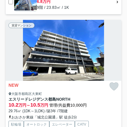
6.8万円
9階 / 23.83㎡ / 1K
賃貸マンション
NEW
大阪市都島区大東町
エスリードレジデンス都島NORTH
10.2
10.5
万円～
万円
管理/共益費10,000円
29.76㎡ (1DK～1LDK) /築3年 /7階建
おおさか東線「城北公園通」駅 徒歩2分
駐輪場
オートロック
エレベーター
CATV