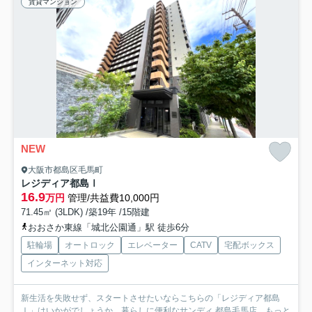
賃貸マンション
NEW
大阪市都島区毛馬町
レジディア都島Ⅰ
16.9
万円
管理/共益費10,000円
71.45㎡ (3LDK) /築19年 /15階建
おおさか東線「城北公園通」駅 徒歩6分
駐輪場
オートロック
エレベーター
CATV
宅配ボックス
インターネット対応
新生活を失敗せず、スタートさせたいならこちらの「レジディア都島
Ⅰ」はいかがでしょうか。暮らしに便利なサンディ 都島毛馬店...
もっと