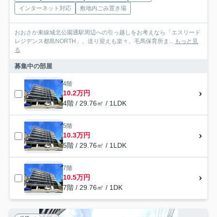
インターネット対応
敷地内ごみ置き場
おおさか東線城北公園通駅周辺への引っ越しをお考えなら「エスリード
レジデンス都島NORTH」。送り迎えも楽々。毛馬保育所ま...
もっと見
る
募集中の部屋
4階
10.2万円
4階 / 29.76㎡ / 1LDK
5階
10.3万円
5階 / 29.76㎡ / 1LDK
7階
10.5万円
7階 / 29.76㎡ / 1DK