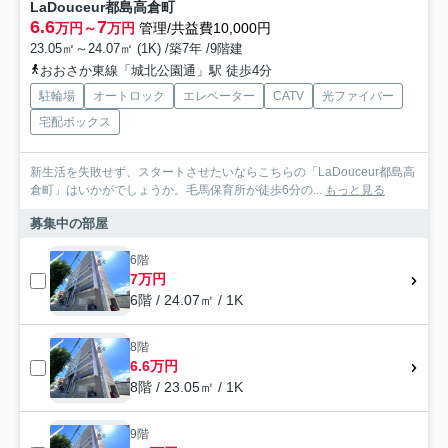
LaDouceur都島高倉町
6.6
7
万円～
万円
管理/共益費10,000円
23.05㎡～24.07㎡ (1K) /築7年 /9階建
おおさか東線「城北公園通」駅 徒歩4分
駐輪場
オートロック
エレベーター
CATV
光ファイバー
宅配ボックス
新生活を失敗せず、スタートさせたいならこちらの「LaDouceur都島高
倉町」はいかがでしょうか。毛馬保育所が徒歩6分の...
もっと見る
募集中の部屋
6階
7万円
6階 / 24.07㎡ / 1K
8階
6.6万円
8階 / 23.05㎡ / 1K
9階