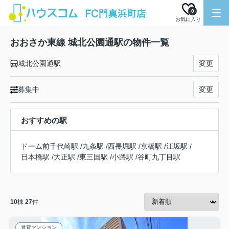
0
お気に入り
おおさか東線 城北公園通駅の物件一覧
城北公園通駅
変更
募集中
変更
おすすめの駅
ドーム前千代崎駅
/
九条駅
/
西長堀駅
/
京橋駅
/
江坂駅
/
日本橋駅
/
大正駅
/
東三国駅
/
小路駅
/
谷町九丁目駅
10
棟
27
件
賃貸マンション