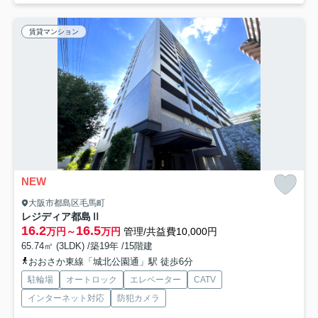
賃貸マンション
NEW
大阪市都島区毛馬町
レジディア都島Ⅱ
16.2
16.5
万円～
万円
管理/共益費10,000円
65.74㎡ (3LDK) /築19年 /15階建
おおさか東線「城北公園通」駅 徒歩6分
駐輪場
オートロック
エレベーター
CATV
インターネット対応
防犯カメラ