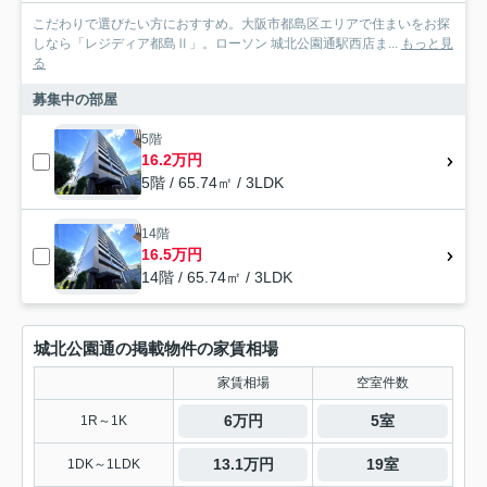
こだわりで選びたい方におすすめ。大阪市都島区エリアで住まいをお探
しなら「レジディア都島Ⅱ」。ローソン 城北公園通駅西店ま...
もっと見
る
募集中の部屋
5階
16.2万円
5階 / 65.74㎡ / 3LDK
14階
16.5万円
14階 / 65.74㎡ / 3LDK
城北公園通の掲載物件の家賃相場
家賃相場
空室件数
6万円
5室
1R～1K
13.1万円
19室
1DK～1LDK