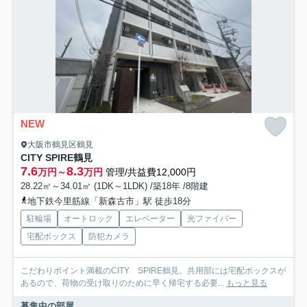
NEW
大阪市鶴見区鶴見
CITY SPIRE鶴見
7.6
8.3
万円～
万円
管理/共益費12,000円
28.22㎡～34.01㎡ (1DK～1LDK) /築18年 /8階建
地下鉄今里筋線「新森古市」駅 徒歩18分
駐輪場
オートロック
エレベーター
光ファイバー
宅配ボックス
防犯カメラ
こだわりポイント満載のCITY SPIRE鶴見。共用部には宅配ボックスが
あるので、荷物の受け取りのために早く帰宅する必要...
もっと見る
募集中の部屋