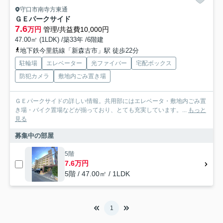
守口市南寺方東通
ＧＥパークサイド
7.6
万円
管理/共益費10,000円
47.00㎡ (1LDK) /築33年 /6階建
地下鉄今里筋線「新森古市」駅 徒歩22分
駐輪場
エレベーター
光ファイバー
宅配ボックス
防犯カメラ
敷地内ごみ置き場
ＧＥパークサイドの詳しい情報。共用部にはエレベータ・敷地内ごみ置
き場・バイク置場などが揃っており、とても充実しています。...
もっと
見る
募集中の部屋
5階
7.6万円
5階 / 47.00㎡ / 1LDK
1