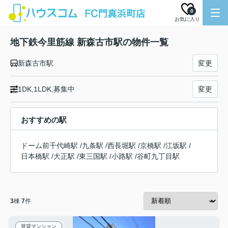
0
お気に入り
地下鉄今里筋線 新森古市駅の物件一覧
新森古市駅
変更
1DK,1LDK,募集中
変更
おすすめの駅
ドーム前千代崎駅
/
九条駅
/
西長堀駅
/
京橋駅
/
江坂駅
/
日本橋駅
/
大正駅
/
東三国駅
/
小路駅
/
谷町九丁目駅
3
棟
7
件
賃貸マンション