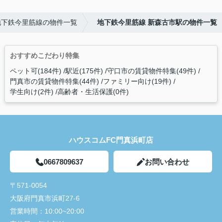
地下鉄今里筋線の物件一覧
地下鉄今里筋線 新森古市駅の物件一覧
おすすめこだわり特集
ペット可(184件)
駅近(175件)
守口市の賃貸物件特集(49件)
門真市の賃貸物件特集(44件)
ファミリー向け(19件)
学生向け(2件)
高齢者・生活保護(0件)
ハウスコムFC門真浜町店
0667809637
お問い合わせ
〒571-0054
大阪府門真市浜町27-6
営業時間：
10:00~20:00