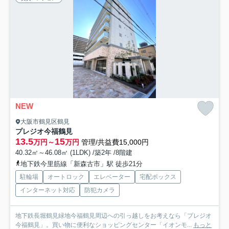
NEW
大阪市鶴見区鶴見
プレジオ今福鶴見
13.5
15
万円～
万円
管理/共益費15,000円
40.32㎡～46.08㎡ (1LDK) /築2年 /8階建
地下鉄今里筋線「新森古市」駅 徒歩21分
駐輪場
オートロック
エレベーター
宅配ボックス
インターネット対応
防犯カメラ
地下鉄長堀鶴見緑地今福鶴見周辺への引っ越しをお考えなら「プレジオ
今福鶴見」。買い物に便利なショッピングセンター「イオンモ...
もっと