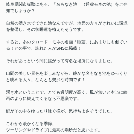
岐阜県関市板取にある、「名もなき池」（通称モネの池）をご存
知でしょうか？
自然の湧き水でできた池なんですが、地元の方々がきれいに環境
を整備し、その後睡蓮を植えたそうです。
すると、あのクロード・モネの名画「睡蓮」にあまりにも似てい
る！との事で、訪れた人がSNSに掲載！
それがあっという間に拡がって有名な場所になりました。
山間の美しい景色を楽しみながら、静かな名もなき池をゆっくり
と眺める人々。なんとも贅沢な時間です！
湧き水ということで、とても透明度が高く、風が無いと本当に絵
画のように観えてくるなら不思議です。
鯉がその中をゆったり泳ぐ様が、気持ちよさそうでした。
これから暖かくなる季節。
ツーリングやドライブに最高の場所だと思います。