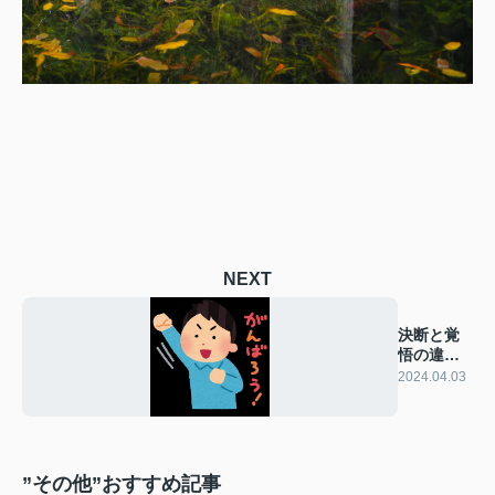
NEXT
決断と覚
悟の違い
とは？
2024.04.03
”その他”おすすめ記事