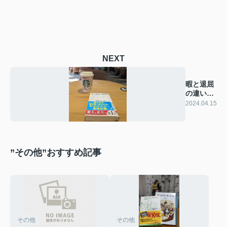
NEXT
暇と退屈
の違いと
は！？
2024.04.15
”その他”おすすめ記事
その他
その他