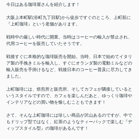
今日はある珈琲屋さんを紹介します！
大阪上本町駅(谷町九丁目駅)から徒歩ですぐのところ、上町筋に
『上町珈琲』という老舗があります。
戦時中の厳しい時代に開業。当時はコーヒーの輸入が禁止され、
代用コーヒーを販売していたそうです。
戦後すぐに本格的な珈琲販売を開始。当時、日本で始めてイタリ
ア製の手挽きミルを輸入し、すぐにオランダ製の電動ミルなどの
輸入販売を手掛けるなど、戦後日本のコーヒー普及に尽力してき
ました。
上町珈琲には、焙煎所と販売所、そしてカフェが隣接していると
いうスタイルですので、カフェを楽しんだあと、ゆっくり珈琲や
インテリアなどの買い物を愉しむこともできます！
さて、そんな上町珈琲には珍しい商品が沢山あるのですが、中で
もドリップ型ではなく、紅茶のようなティーパックで楽しむ『デ
ィップスタイル型』の珈琲があるんです！