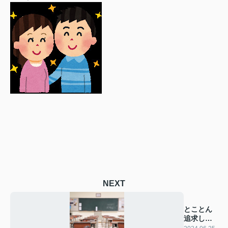
NEXT
とことん
追求した
作品の魅