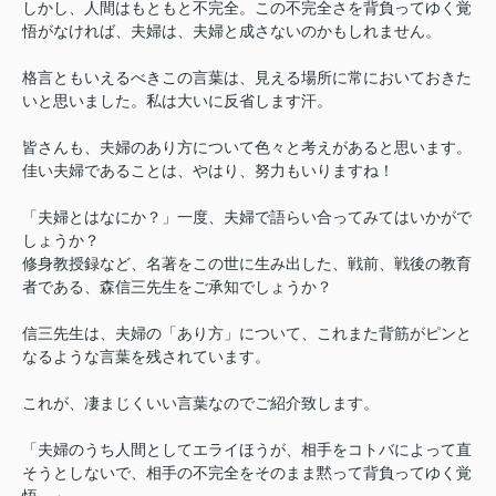
しかし、人間はもともと不完全。この不完全さを背負ってゆく覚
悟がなければ、夫婦は、夫婦と成さないのかもしれません。
格言ともいえるべきこの言葉は、見える場所に常においておきた
いと思いました。私は大いに反省します汗。
皆さんも、夫婦のあり方について色々と考えがあると思います。
佳い夫婦であることは、やはり、努力もいりますね！
「夫婦とはなにか？」一度、夫婦で語らい合ってみてはいかがで
しょうか？
修身教授録など、名著をこの世に生み出した、戦前、戦後の教育
者である、森信三先生をご承知でしょうか？
信三先生は、夫婦の「あり方」について、これまた背筋がピンと
なるような言葉を残されています。
これが、凄まじくいい言葉なのでご紹介致します。
「夫婦のうち人間としてエライほうが、相手をコトバによって直
そうとしないで、相手の不完全をそのまま黙って背負ってゆく覚
悟。」