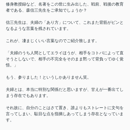
修身教授録など、名著をこの世に生み出した、戦前、戦後の教育
者である、森信三先生をご承知でしょうか？
信三先生は、夫婦の「あり方」について、これまた背筋がピンと
なるような言葉を残されています。
これが、凄まじくいい言葉なのでご紹介致します。
「夫婦のうち人間としてエライほうが、相手をコトバによって直
そうとしないで、相手の不完全をそのまま黙って背負ってゆく覚
悟。」
もう、参りました！というしかありません笑。
夫婦とは、本当に特別な関係だと思いますが、甘えが一番出てし
まう存在でもあります。
それ故に、自分のことはさて置き、誰よりもストレートに文句を
言ってしまい、駄目な点を指摘しあってしまう存在となっていま
す。